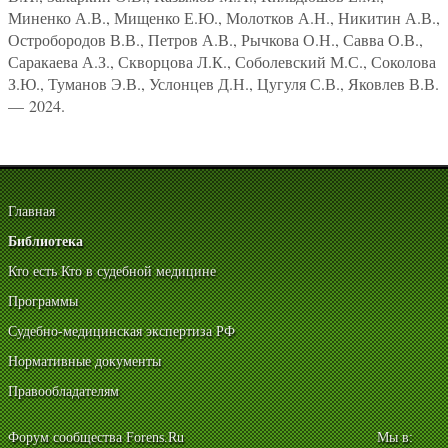
Миненко А.В., Мищенко Е.Ю., Молотков А.Н., Никитин А.В.,
Остробородов В.В., Петров А.В., Рычкова О.Н., Савва О.В.,
Саракаева А.З., Скворцова Л.К., Соболевский М.С., Соколова
З.Ю., Туманов Э.В., Услонцев Д.Н., Цугуля С.В., Яковлев В.В.
— 2024.
Главная
Библиотека
Кто есть Кто в судебной медицине
Программы
Судебно-медицинская экспертиза РФ
Нормативные документы
Правообладателям
Форум сообщества Forens.Ru
Мы в: