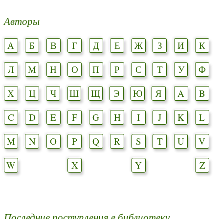
Авторы
А
Б
В
Г
Д
Е
Ж
З
И
К
Л
М
Н
О
П
Р
С
Т
У
Ф
Х
Ц
Ч
Ш
Щ
Э
Ю
Я
A
B
C
D
E
F
G
H
I
J
K
L
M
N
O
P
Q
R
S
T
U
V
W
X
Y
Z
Последние поступления в библиотеку