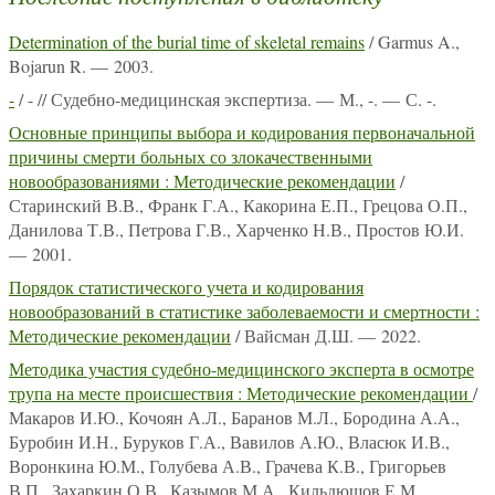
Determination of the burial time of skeletal remains
/ Garmus A.,
Bojarun R. — 2003.
-
/ - // Судебно-медицинская экспертиза. — М., -. — С. -.
Основные принципы выбора и кодирования первоначальной
причины смерти больных со злокачественными
новообразованиями : Методические рекомендации
/
Старинский В.В., Франк Г.А., Какорина Е.П., Грецова О.П.,
Данилова Т.В., Петрова Г.В., Харченко Н.В., Простов Ю.И.
— 2001.
Порядок статистического учета и кодирования
новообразований в статистике заболеваемости и смертности :
Методические рекомендации
/ Вайсман Д.Ш. — 2022.
Методика участия судебно-медицинского эксперта в осмотре
трупа на месте происшествия : Методические рекомендации
/
Макаров И.Ю., Кочоян А.Л., Баранов М.Л., Бородина А.А.,
Буробин И.Н., Буруков Г.А., Вавилов А.Ю., Власюк И.В.,
Воронкина Ю.М., Голубева А.В., Грачева К.В., Григорьев
В.П., Захаркин О.В., Казымов М.А., Кильдюшов Е.М.,