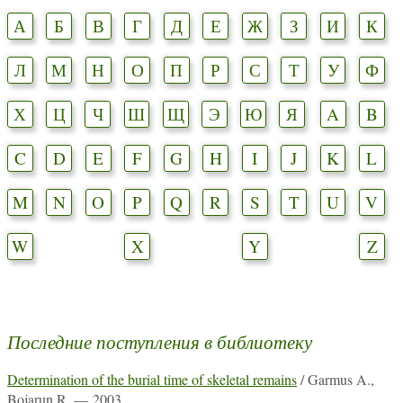
А
Б
В
Г
Д
Е
Ж
З
И
К
Л
М
Н
О
П
Р
С
Т
У
Ф
Х
Ц
Ч
Ш
Щ
Э
Ю
Я
A
B
C
D
E
F
G
H
I
J
K
L
M
N
O
P
Q
R
S
T
U
V
W
X
Y
Z
Последние поступления в библиотеку
Determination of the burial time of skeletal remains
/ Garmus A.,
Bojarun R. — 2003.