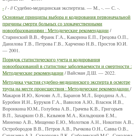
-
/ - // Судебно-медицинская экспертиза. — М., -. — С. -.
Основные принципы выбора и кодирования первоначальной
причины смерти больных со злокачественными
новообразованиями : Методические рекомендации
/
Старинский В.В., Франк Г.А., Какорина Е.П., Грецова О.П.,
Данилова Т.В., Петрова Г.В., Харченко Н.В., Простов Ю.И.
— 2001.
Порядок статистического учета и кодирования
новообразований в статистике заболеваемости и смертности :
Методические рекомендации
/ Вайсман Д.Ш. — 2022.
Методика участия судебно-медицинского эксперта в осмотре
трупа на месте происшествия : Методические рекомендации
/
Макаров И.Ю., Кочоян А.Л., Баранов М.Л., Бородина А.А.,
Буробин И.Н., Буруков Г.А., Вавилов А.Ю., Власюк И.В.,
Воронкина Ю.М., Голубева А.В., Грачева К.В., Григорьев
В.П., Захаркин О.В., Казымов М.А., Кильдюшов Е.М.,
Миненко А.В., Мищенко Е.Ю., Молотков А.Н., Никитин А.В.,
Остробородов В.В., Петров А.В., Рычкова О.Н., Савва О.В.,
Саракаева А.З., Скворцова Л.К., Соболевский М.С., Соколова