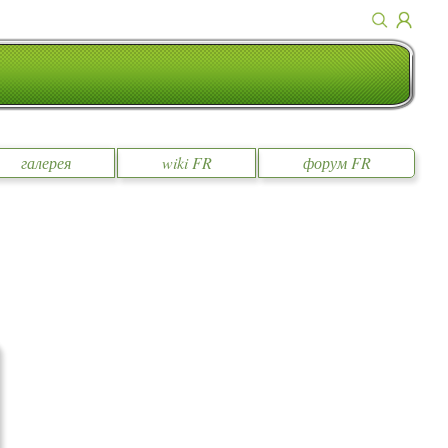
галерея
wiki FR
форум FR