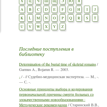
Х
Ц
Ч
Ш
Щ
Э
Ю
Я
A
B
C
D
E
F
G
H
I
J
K
L
M
N
O
P
Q
R
S
T
U
V
W
X
Y
Z
Последние поступления в
библиотеку
Determination of the burial time of skeletal remains
/
Garmus A., Bojarun R. — 2003.
-
/ - // Судебно-медицинская экспертиза. — М., -.
— С. -.
Основные принципы выбора и кодирования
первоначальной причины смерти больных со
злокачественными новообразованиями :
Методические рекомендации
/ Старинский В.В.,