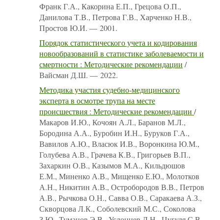
Франк Г.А., Какорина Е.П., Грецова О.П.,
Данилова Т.В., Петрова Г.В., Харченко Н.В.,
Простов Ю.И. — 2001.
Порядок статистического учета и кодирования
новообразований в статистике заболеваемости и
смертности : Методические рекомендации
/
Вайсман Д.Ш. — 2022.
Методика участия судебно-медицинского
эксперта в осмотре трупа на месте
происшествия : Методические рекомендации
/
Макаров И.Ю., Кочоян А.Л., Баранов М.Л.,
Бородина А.А., Буробин И.Н., Буруков Г.А.,
Вавилов А.Ю., Власюк И.В., Воронкина Ю.М.,
Голубева А.В., Грачева К.В., Григорьев В.П.,
Захаркин О.В., Казымов М.А., Кильдюшов
Е.М., Миненко А.В., Мищенко Е.Ю., Молотков
А.Н., Никитин А.В., Остробородов В.В., Петров
А.В., Рычкова О.Н., Савва О.В., Саракаева А.З.,
Скворцова Л.К., Соболевский М.С., Соколова
З.Ю., Туманов Э.В., Услонцев Д.Н., Цугуля С.В.,