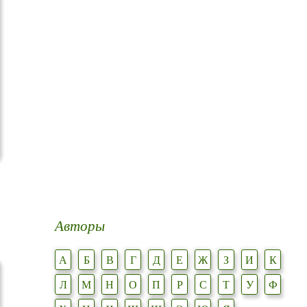
Авторы
А
Б
В
Г
Д
Е
Ж
З
И
К
Л
М
Н
О
П
Р
С
Т
У
Ф