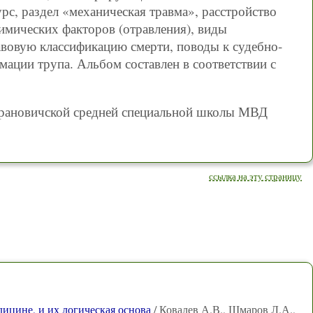
рс, раздел «механическая травма», расстройство
химических факторов (отравления), виды
авовую классификацию смерти, поводы к судебно-
мации трупа. Альбом составлен в соответствии с
арановичской средней специальной школы МВД
ссылка на эту страницу
ицине, и их логическая основа
/ Ковалев А.В., Шмаров Л.А.,