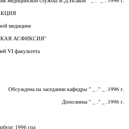
ик медицинской службы В.Д.Исаков " _ ." _ . 1996 г.
ЕКЦИЯ
ной медицине
КАЯ АСФИКСИЯ"
ей VI факультета
Обсуждена на заседании кафедры " _ ." _ .1996 г.
Дополнена " _ ." _ .1996 г.
рбург 1996 год