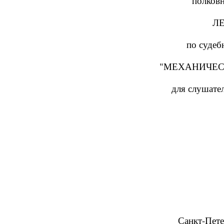
полковн
Л
по судеб
"МЕХАНИЧЕС
для слушател
Санкт-Пете