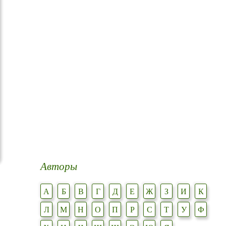
Авторы
А
Б
В
Г
Д
Е
Ж
З
И
К
Л
М
Н
О
П
Р
С
Т
У
Ф