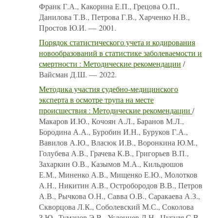
Франк Г.А., Какорина Е.П., Грецова О.П.,
Данилова Т.В., Петрова Г.В., Харченко Н.В.,
Простов Ю.И. — 2001.
Порядок статистического учета и кодирования
новообразований в статистике заболеваемости и
смертности : Методические рекомендации
/
Вайсман Д.Ш. — 2022.
Методика участия судебно-медицинского
эксперта в осмотре трупа на месте
происшествия : Методические рекомендации
/
Макаров И.Ю., Кочоян А.Л., Баранов М.Л.,
Бородина А.А., Буробин И.Н., Буруков Г.А.,
Вавилов А.Ю., Власюк И.В., Воронкина Ю.М.,
Голубева А.В., Грачева К.В., Григорьев В.П.,
Захаркин О.В., Казымов М.А., Кильдюшов
Е.М., Миненко А.В., Мищенко Е.Ю., Молотков
А.Н., Никитин А.В., Остробородов В.В., Петров
А.В., Рычкова О.Н., Савва О.В., Саракаева А.З.,
Скворцова Л.К., Соболевский М.С., Соколова
З.Ю., Туманов Э.В., Услонцев Д.Н., Цугуля С.В.,