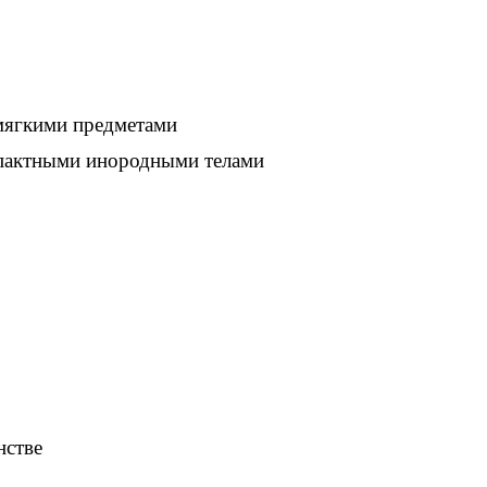
 мягкими предметами
мпактными инородными телами
нстве