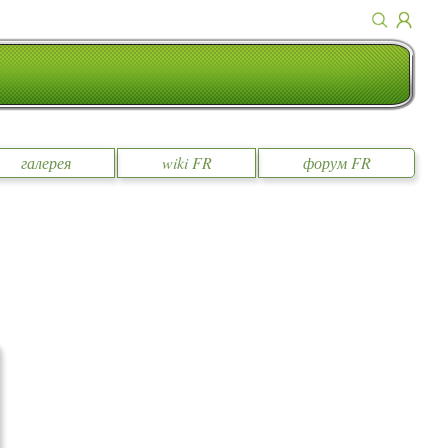
галерея
wiki FR
форум FR