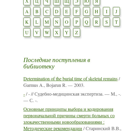
Х
Ц
Ч
Ш
Щ
Э
Ю
Я
A
B
C
D
E
F
G
H
I
J
K
L
M
N
O
P
Q
R
S
T
U
V
W
X
Y
Z
Последние поступления в
библиотеку
Determination of the burial time of skeletal remains
/
Garmus A., Bojarun R. — 2003.
-
/ - // Судебно-медицинская экспертиза. — М., -.
— С. -.
Основные принципы выбора и кодирования
первоначальной причины смерти больных со
злокачественными новообразованиями :
Методические рекомендации
/ Старинский В.В.,