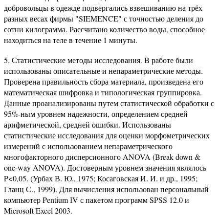
добровольцы в одежде подвергались взвешиванию на трёх
разных весах фирмы "SIEMENCE" с точностью деления до
сотни килограмма. Рассчитано количество воды, способное
находиться на теле в течение 1 минуты.
5. Статистические методы исследования. В работе были
использованы описательные и непараметрические методы.
Проверена правильность сбора материала, произведена его
математическая шифровка и типологическая группировка.
Данные проанализированы путем статистической обработки с
95%-ным уровнем надежности, определением средней
арифметической, средней ошибки. Использованы
статистические исследования для оценки морфометрических
измерений с использованием непараметрического
многофакторного дисперсионного ANOVA (Break down &
one-way ANOVA). Достоверным уровнем значения являлось
P<0,05. (Урбах В. Ю., 1975; Косаговская И. И. и др., 1995;
Гланц С., 1999). Для вычисления использован персональный
компьютер Pentium IV с пакетом программ SPSS 12.0 и
Microsoft Excel 2003.