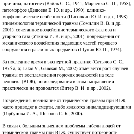
причины, патогенез (Вайль С. С., 1941; Марченко С. П., 1958),
патоморфоз (Дедюева Е. Ю. и др., 1990), клинико-
морфологические особенности (Пиголкин Ю. И. и др., 1998),
эпидемиология термической травмы (Томилин В. В. и др.,
2001), сочетанное воздействие термического фактора и
угарного газа (Уткина И. В. и др., 2001), повреждения от
механического воздействия падающих частей горящего
сооружения и различных предметов (Шупик Ю. П., 1974).
За последние время в экспертной практике (Сатылов С. С.,
1975 а, б; Laloë V., Ganesan M., 2002) отмечается рост случаев
травмы от воспламенения горючих жидкостей на теле
человека (ВГЖ), но исследования в этом направлении
практически не проводятся (Витер В. И. и др., 2002).
Повреждения, возникшие от термической травмы при ВГЖ,
часто приводят к смерти, либо являются инвалидизирующими
(Горбунова И. А., Щеголев С. Б., 2000).
В связи с большим значением проблемы гибели людей от
термической травмы при ВГЖ, существует потребность