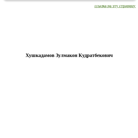
ссылка на эту страницу
Хушкадамов Зулмакон Кудратбекович