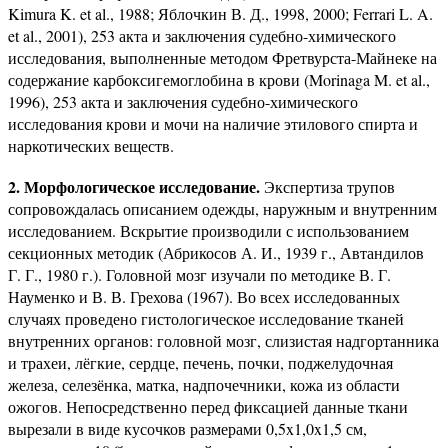
Kimura K. et al., 1988; Яблочкин В. Д., 1998, 2000; Ferrari L. A.
et al., 2001), 253 акта и заключения судебно-химического
исследования, выполненные методом Фретвурста-Майнеке на
содержание карбоксигемоглобина в крови (Morinaga M. et al.,
1996), 253 акта и заключения судебно-химического
исследования крови и мочи на наличие этилового спирта и
наркотических веществ.
2. Морфологическое исследование.
Экспертиза трупов
сопровождалась описанием одежды, наружным и внутренним
исследованием. Вскрытие производили с использованием
секционных методик (Абрикосов А. И., 1939 г., Автандилов
Г. Г., 1980 г.). Головной мозг изучали по методике В. Г.
Науменко и В. В. Грехова (1967). Во всех исследованных
случаях проведено гистологическое исследование тканей
внутренних органов: головной мозг, слизистая надгортанника
и трахеи, лёгкие, сердце, печень, почки, поджелудочная
железа, селезёнка, матка, надпочечники, кожа из области
ожогов. Непосредственно перед фиксацией данные ткани
вырезали в виде кусочков размерами 0,5x1,0x1,5 см,