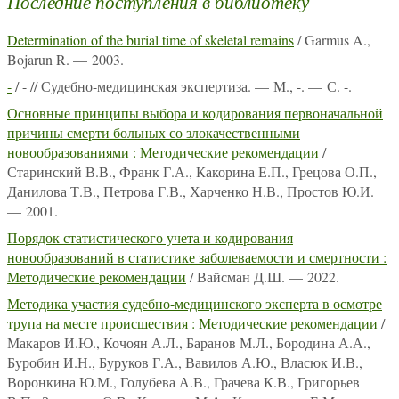
Последние поступления в библиотеку
Determination of the burial time of skeletal remains
/ Garmus A.,
Bojarun R. — 2003.
-
/ - // Судебно-медицинская экспертиза. — М., -. — С. -.
Основные принципы выбора и кодирования первоначальной
причины смерти больных со злокачественными
новообразованиями : Методические рекомендации
/
Старинский В.В., Франк Г.А., Какорина Е.П., Грецова О.П.,
Данилова Т.В., Петрова Г.В., Харченко Н.В., Простов Ю.И.
— 2001.
Порядок статистического учета и кодирования
новообразований в статистике заболеваемости и смертности :
Методические рекомендации
/ Вайсман Д.Ш. — 2022.
Методика участия судебно-медицинского эксперта в осмотре
трупа на месте происшествия : Методические рекомендации
/
Макаров И.Ю., Кочоян А.Л., Баранов М.Л., Бородина А.А.,
Буробин И.Н., Буруков Г.А., Вавилов А.Ю., Власюк И.В.,
Воронкина Ю.М., Голубева А.В., Грачева К.В., Григорьев