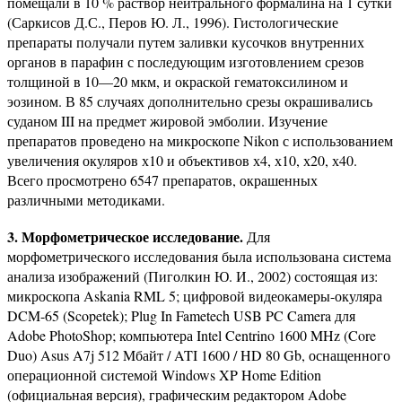
помещали в 10 % раствор нейтрального формалина на 1 сутки
(Саркисов Д.С., Перов Ю. Л., 1996). Гистологические
препараты получали путем заливки кусочков внутренних
органов в парафин с последующим изготовлением срезов
толщиной в 10—20 мкм, и окраской гематоксилином и
эозином. В 85 случаях дополнительно срезы окрашивались
суданом III на предмет жировой эмболии. Изучение
препаратов проведено на микроскопе Nikon с использованием
увеличения окуляров х10 и объективов х4, х10, х20, х40.
Всего просмотрено 6547 препаратов, окрашенных
различными методиками.
3. Морфометрическое исследование.
Для
морфометрического исследования была использована система
анализа изображений (Пиголкин Ю. И., 2002) состоящая из:
микроскопа Askania RML 5; цифровой видеокамеры-окуляра
DCM-65 (Scopetek); Plug In Fametech USB PC Camera для
Adobe PhotoShop; компьютера Intel Centrino 1600 MHz (Core
Duo) Asus A7j 512 Mбайт / ATI 1600 / HD 80 Gb, оснащенного
операционной системой Windows XP Home Edition
(официальная версия), графическим редактором Adobe