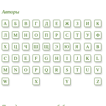
Авторы
А
Б
В
Г
Д
Е
Ж
З
И
К
Л
М
Н
О
П
Р
С
Т
У
Ф
Х
Ц
Ч
Ш
Щ
Э
Ю
Я
A
B
C
D
E
F
G
H
I
J
K
L
M
N
O
P
Q
R
S
T
U
V
W
X
Y
Z