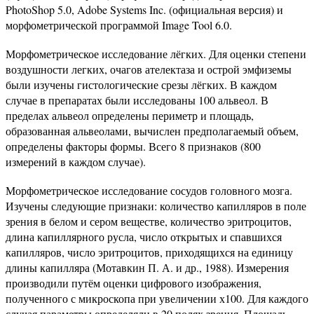
PhotoShop 5.0, Adobe Systems Inc. (официальная версия) и
морфометрической программой Image Tool 6.0.
Морфометрическое исследование лёгких. Для оценки степени
воздушности легких, очагов ателектаза и острой эмфиземы
были изучены гистологические срезы лёгких. В каждом
случае в препаратах были исследованы 100 альвеол. В
пределах альвеол определены периметр и площадь,
образованная альвеолами, вычислен предполагаемый объем,
определены факторы формы. Всего 8 признаков (800
измерений в каждом случае).
Морфометрическое исследование сосудов головного мозга.
Изучены следующие признаки: количество капилляров в поле
зрения в белом и сером веществе, количество эритроцитов,
длина капиллярного русла, число открытых и спавшихся
капилляров, число эритроцитов, приходящихся на единицу
длины капилляра (Мотавкин П. А. и др., 1988). Измерения
производили путём оценки цифрового изображения,
полученного с микроскопа при увеличении х100. Для каждого
случая параметры определяли в 20 полях зрения. Площадь