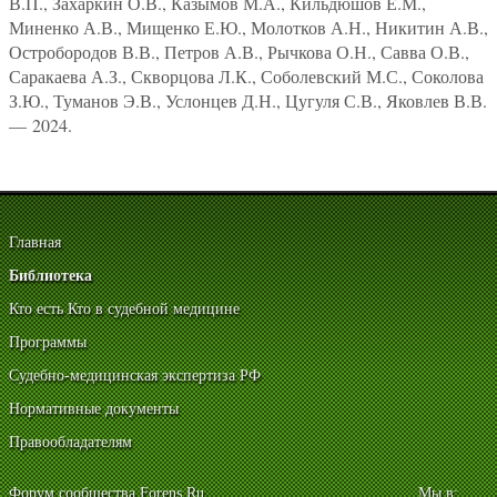
В.П., Захаркин О.В., Казымов М.А., Кильдюшов Е.М.,
Миненко А.В., Мищенко Е.Ю., Молотков А.Н., Никитин А.В.,
Остробородов В.В., Петров А.В., Рычкова О.Н., Савва О.В.,
Саракаева А.З., Скворцова Л.К., Соболевский М.С., Соколова
З.Ю., Туманов Э.В., Услонцев Д.Н., Цугуля С.В., Яковлев В.В.
— 2024.
Главная
Библиотека
Кто есть Кто в судебной медицине
Программы
Судебно-медицинская экспертиза РФ
Нормативные документы
Правообладателям
Форум сообщества Forens.Ru
Мы в: