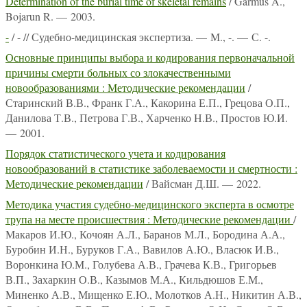
Determination of the burial time of skeletal remains
/ Garmus A.,
Bojarun R. — 2003.
-
/ - // Судебно-медицинская экспертиза. — М., -. — С. -.
Основные принципы выбора и кодирования первоначальной
причины смерти больных со злокачественными
новообразованиями : Методические рекомендации
/
Старинский В.В., Франк Г.А., Какорина Е.П., Грецова О.П.,
Данилова Т.В., Петрова Г.В., Харченко Н.В., Простов Ю.И.
— 2001.
Порядок статистического учета и кодирования
новообразований в статистике заболеваемости и смертности :
Методические рекомендации
/ Вайсман Д.Ш. — 2022.
Методика участия судебно-медицинского эксперта в осмотре
трупа на месте происшествия : Методические рекомендации
/
Макаров И.Ю., Кочоян А.Л., Баранов М.Л., Бородина А.А.,
Буробин И.Н., Буруков Г.А., Вавилов А.Ю., Власюк И.В.,
Воронкина Ю.М., Голубева А.В., Грачева К.В., Григорьев
В.П., Захаркин О.В., Казымов М.А., Кильдюшов Е.М.,
Миненко А.В., Мищенко Е.Ю., Молотков А.Н., Никитин А.В.,