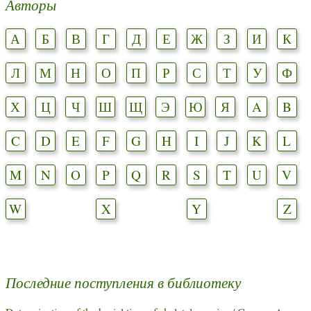
Авторы
А
Б
В
Г
Д
Е
Ж
З
И
К
Л
М
Н
О
П
Р
С
Т
У
Ф
Х
Ц
Ч
Ш
Щ
Э
Ю
Я
A
B
C
D
E
F
G
H
I
J
K
L
M
N
O
P
Q
R
S
T
U
V
W
X
Y
Z
Последние поступления в библиотеку