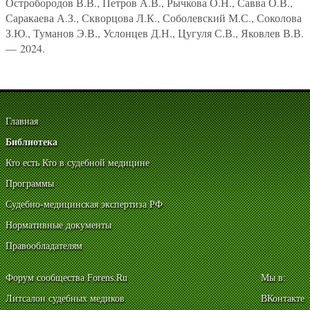
Остробородов В.В., Петров А.В., Рычкова О.Н., Савва О.В.,
Саракаева А.З., Скворцова Л.К., Соболевский М.С., Соколова
З.Ю., Туманов Э.В., Услонцев Д.Н., Цугуля С.В., Яковлев В.В.
— 2024.
Главная
Библиотека
Кто есть Кто в судебной медицине
Программы
Судебно-медицинская экспертиза РФ
Нормативные документы
Правообладателям
Форум сообщества Forens.Ru
Мы в:
Литсалон судебных медиков
ВКонтакте