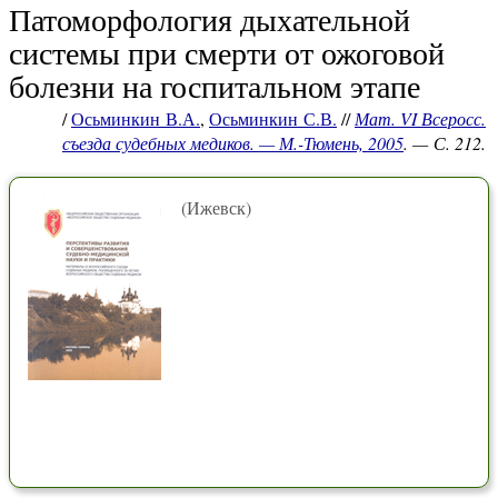
Патоморфология дыхательной
системы при смерти от ожоговой
болезни на госпитальном этапе
/
Осьминкин В.А.
,
Осьминкин С.В.
//
Мат. VI Всеросс.
съезда судебных медиков. — М.-Тюмень, 2005
. — С. 212.
(Ижевск)