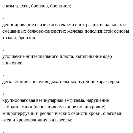
спазм трахеи, бронхов, бронхиол;
депонирование слизистого секрета в интраэпителиальных и
смешанных белково-слизистых железах подслизистой основы
трахеи, бронхов;
утолщение эпителиального пласта, вытягивание ядер
эпителия;
десквамация эпителия дыхательных путей не характерна;
крупноочаговая везикулярная эмфизема, нарушение
гемодинамики (венозно-венулярное полнокровие),
микроперфузии и реологических свойств крови, очаговый
отек и кровоизлияния в альвеолы;