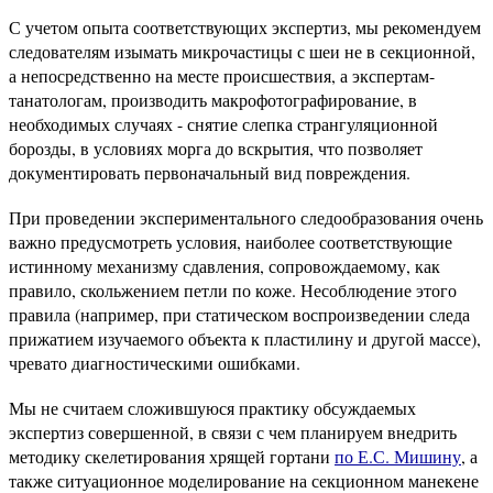
С учетом опыта соответствующих экспертиз, мы рекомендуем
следователям изымать микрочастицы с шеи не в секционной,
а непосредственно на месте происшествия, а экспертам-
танатологам, производить макрофотографирование, в
необходимых случаях - снятие слепка странгуляционной
борозды, в условиях морга до вскрытия, что позволяет
документировать первоначальный вид повреждения.
При проведении экспериментального следообразования очень
важно предусмотреть условия, наиболее соответствующие
истинному механизму сдавления, сопровождаемому, как
правило, скольжением петли по коже. Несоблюдение этого
правила (например, при статическом воспроизведении следа
прижатием изучаемого объекта к пластилину и другой массе),
чревато диагностическими ошибками.
Мы не считаем сложившуюся практику обсуждаемых
экспертиз совершенной, в связи с чем планируем внедрить
методику скелетирования хрящей гортани
по Е.С. Мишину
, а
также ситуационное моделирование на секционном манекене