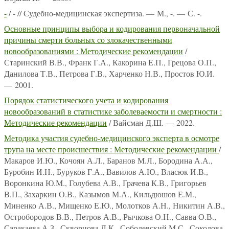
-
/ - // Судебно-медицинская экспертиза. — М., -. — С. -.
Основные принципы выбора и кодирования первоначальной
причины смерти больных со злокачественными
новообразованиями : Методические рекомендации
/
Старинский В.В., Франк Г.А., Какорина Е.П., Грецова О.П.,
Данилова Т.В., Петрова Г.В., Харченко Н.В., Простов Ю.И.
— 2001.
Порядок статистического учета и кодирования
новообразований в статистике заболеваемости и смертности :
Методические рекомендации
/ Вайсман Д.Ш. — 2022.
Методика участия судебно-медицинского эксперта в осмотре
трупа на месте происшествия : Методические рекомендации
/
Макаров И.Ю., Кочоян А.Л., Баранов М.Л., Бородина А.А.,
Буробин И.Н., Буруков Г.А., Вавилов А.Ю., Власюк И.В.,
Воронкина Ю.М., Голубева А.В., Грачева К.В., Григорьев
В.П., Захаркин О.В., Казымов М.А., Кильдюшов Е.М.,
Миненко А.В., Мищенко Е.Ю., Молотков А.Н., Никитин А.В.,
Остробородов В.В., Петров А.В., Рычкова О.Н., Савва О.В.,
Саракаева А.З., Скворцова Л.К., Соболевский М.С., Соколова