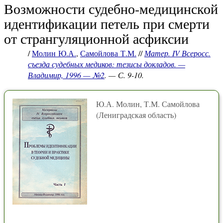
Возможности судебно-медицинской
идентификации петель при смерти
от странгуляционной асфиксии
/
Молин Ю.А.
,
Самойлова Т.М.
//
Матер. IV Всеросс.
съезда судебных медиков: тезисы докладов. —
Владимир, 1996 — №2
. — С. 9-10.
Ю.А. Молин, Т.М. Самойлова
(Лениградская область)