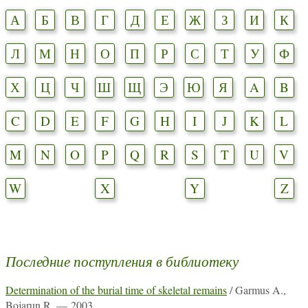
А
Б
В
Г
Д
Е
Ж
З
И
К
Л
М
Н
О
П
Р
С
Т
У
Ф
Х
Ц
Ч
Ш
Щ
Э
Ю
Я
A
B
C
D
E
F
G
H
I
J
K
L
M
N
O
P
Q
R
S
T
U
V
W
X
Y
Z
Последние поступления в библиотеку
Determination of the burial time of skeletal remains
/ Garmus A.,
Bojarun R. — 2003.