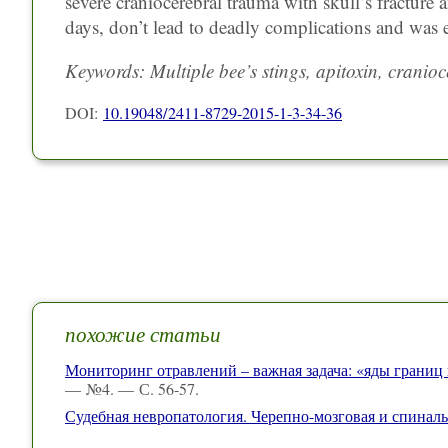
severe craniocerebral trauma with skull’s fractur
days, don’t lead to deadly complications and was 
Keywords: Multiple bee’s stings, apitoxin, cranio
DOI:
10.19048/2411-8729-2015-1-3-34-36
похожие статьи
Мониторинг отравлений – важная задача: «яды границ
— №4. — С. 56-57.
Судебная невропатология. Черепно-мозговая и спиналь