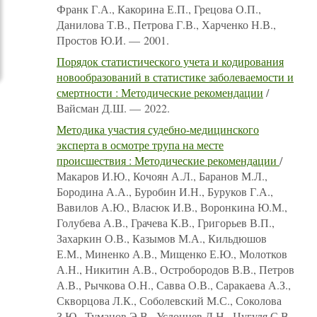
Франк Г.А., Какорина Е.П., Грецова О.П.,
Данилова Т.В., Петрова Г.В., Харченко Н.В.,
Простов Ю.И. — 2001.
Порядок статистического учета и кодирования
новообразований в статистике заболеваемости и
смертности : Методические рекомендации
/
Вайсман Д.Ш. — 2022.
Методика участия судебно-медицинского
эксперта в осмотре трупа на месте
происшествия : Методические рекомендации
/
Макаров И.Ю., Кочоян А.Л., Баранов М.Л.,
Бородина А.А., Буробин И.Н., Буруков Г.А.,
Вавилов А.Ю., Власюк И.В., Воронкина Ю.М.,
Голубева А.В., Грачева К.В., Григорьев В.П.,
Захаркин О.В., Казымов М.А., Кильдюшов
Е.М., Миненко А.В., Мищенко Е.Ю., Молотков
А.Н., Никитин А.В., Остробородов В.В., Петров
А.В., Рычкова О.Н., Савва О.В., Саракаева А.З.,
Скворцова Л.К., Соболевский М.С., Соколова
З.Ю., Туманов Э.В., Услонцев Д.Н., Цугуля С.В.,