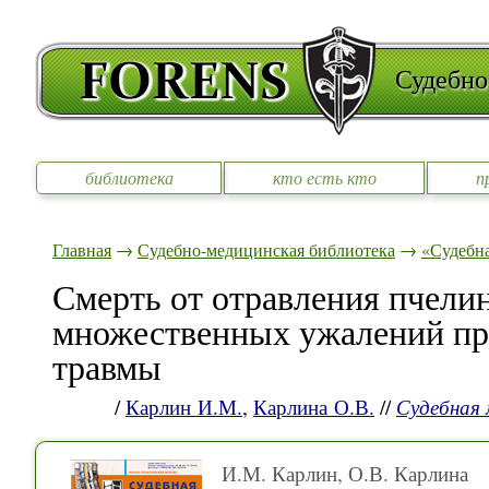
Судебно
библиотека
кто есть кто
п
Главная
→
Судебно-медицинская библиотека
→
«Судебн
Смерть от отравления пчелин
множественных ужалений пр
травмы
/
Карлин И.М.
,
Карлина О.В.
//
Судебная
И.М. Карлин, О.В. Карлина