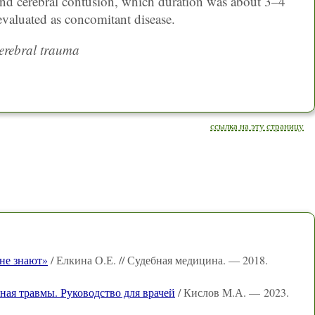
e and cerebral contusion, which duration was about 3–4
evaluated as concomitant disease.
cerebral trauma
ссылка на эту страницу
 не знают»
/ Елкина О.Е. // Судебная медицина. — 2018.
ная травмы. Руководство для врачей
/ Кислов М.А. — 2023.