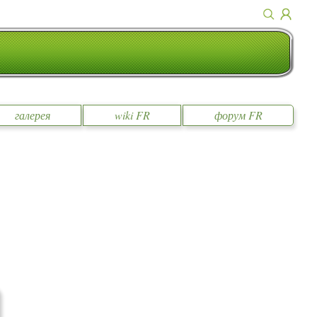
галерея
wiki FR
форум FR