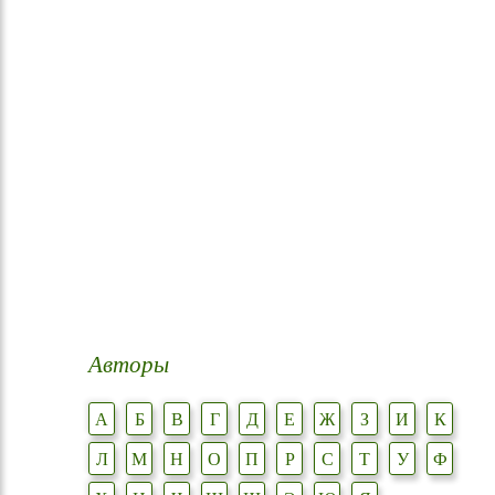
Авторы
А
Б
В
Г
Д
Е
Ж
З
И
К
Л
М
Н
О
П
Р
С
Т
У
Ф