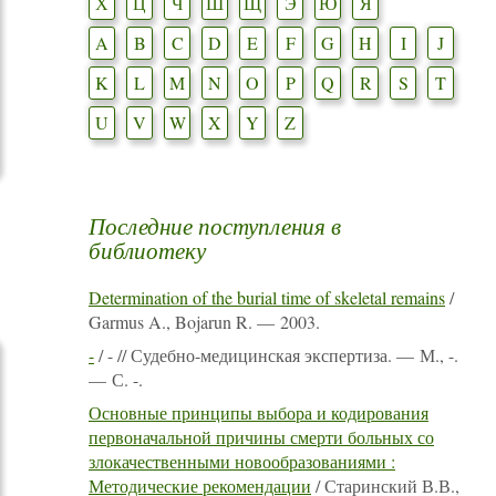
Х
Ц
Ч
Ш
Щ
Э
Ю
Я
A
B
C
D
E
F
G
H
I
J
K
L
M
N
O
P
Q
R
S
T
U
V
W
X
Y
Z
Последние поступления в
библиотеку
Determination of the burial time of skeletal remains
/
Garmus A., Bojarun R. — 2003.
-
/ - // Судебно-медицинская экспертиза. — М., -.
— С. -.
Основные принципы выбора и кодирования
первоначальной причины смерти больных со
злокачественными новообразованиями :
Методические рекомендации
/ Старинский В.В.,