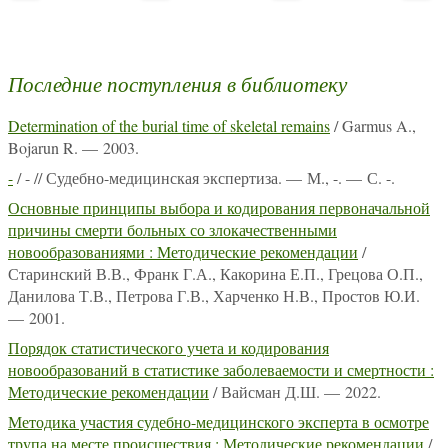
Последние поступления в библиотеку
Determination of the burial time of skeletal remains
/ Garmus A.,
Bojarun R. — 2003.
-
/ - // Судебно-медицинская экспертиза. — М., -. — С. -.
Основные принципы выбора и кодирования первоначальной
причины смерти больных со злокачественными
новообразованиями : Методические рекомендации
/
Старинский В.В., Франк Г.А., Какорина Е.П., Грецова О.П.,
Данилова Т.В., Петрова Г.В., Харченко Н.В., Простов Ю.И.
— 2001.
Порядок статистического учета и кодирования
новообразований в статистике заболеваемости и смертности :
Методические рекомендации
/ Вайсман Д.Ш. — 2022.
Методика участия судебно-медицинского эксперта в осмотре
трупа на месте происшествия : Методические рекомендации
/