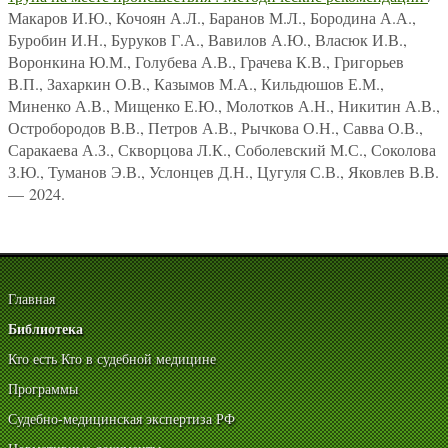
Макаров И.Ю., Кочоян А.Л., Баранов М.Л., Бородина А.А.,
Буробин И.Н., Буруков Г.А., Вавилов А.Ю., Власюк И.В.,
Воронкина Ю.М., Голубева А.В., Грачева К.В., Григорьев
В.П., Захаркин О.В., Казымов М.А., Кильдюшов Е.М.,
Миненко А.В., Мищенко Е.Ю., Молотков А.Н., Никитин А.В.,
Остробородов В.В., Петров А.В., Рычкова О.Н., Савва О.В.,
Саракаева А.З., Скворцова Л.К., Соболевский М.С., Соколова
З.Ю., Туманов Э.В., Услонцев Д.Н., Цугуля С.В., Яковлев В.В.
— 2024.
Главная
Библиотека
Кто есть Кто в судебной медицине
Программы
Судебно-медицинская экспертиза РФ