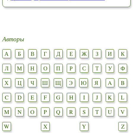
Авторы
А
Б
В
Г
Д
Е
Ж
З
И
К
Л
М
Н
О
П
Р
С
Т
У
Ф
Х
Ц
Ч
Ш
Щ
Э
Ю
Я
A
B
C
D
E
F
G
H
I
J
K
L
M
N
O
P
Q
R
S
T
U
V
W
X
Y
Z