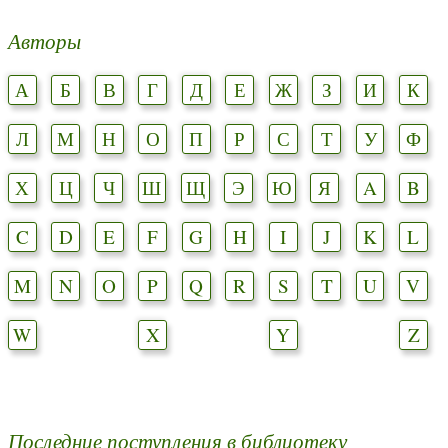
Авторы
А
Б
В
Г
Д
Е
Ж
З
И
К
Л
М
Н
О
П
Р
С
Т
У
Ф
Х
Ц
Ч
Ш
Щ
Э
Ю
Я
A
B
C
D
E
F
G
H
I
J
K
L
M
N
O
P
Q
R
S
T
U
V
W
X
Y
Z
Последние поступления в библиотеку