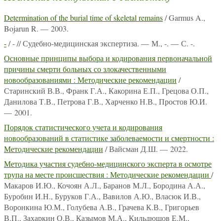
Determination of the burial time of skeletal remains
/ Garmus A.,
Bojarun R. — 2003.
-
/ - // Судебно-медицинская экспертиза. — М., -. — С. -.
Основные принципы выбора и кодирования первоначальной
причины смерти больных со злокачественными
новообразованиями : Методические рекомендации
/
Старинский В.В., Франк Г.А., Какорина Е.П., Грецова О.П.,
Данилова Т.В., Петрова Г.В., Харченко Н.В., Простов Ю.И.
— 2001.
Порядок статистического учета и кодирования
новообразований в статистике заболеваемости и смертности :
Методические рекомендации
/ Вайсман Д.Ш. — 2022.
Методика участия судебно-медицинского эксперта в осмотре
трупа на месте происшествия : Методические рекомендации
/
Макаров И.Ю., Кочоян А.Л., Баранов М.Л., Бородина А.А.,
Буробин И.Н., Буруков Г.А., Вавилов А.Ю., Власюк И.В.,
Воронкина Ю.М., Голубева А.В., Грачева К.В., Григорьев
В.П., Захаркин О.В., Казымов М.А., Кильдюшов Е.М.,