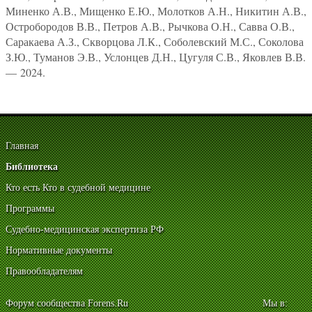
Миненко А.В., Мищенко Е.Ю., Молотков А.Н., Никитин А.В.,
Остробородов В.В., Петров А.В., Рычкова О.Н., Савва О.В.,
Саракаева А.З., Скворцова Л.К., Соболевский М.С., Соколова
З.Ю., Туманов Э.В., Услонцев Д.Н., Цугуля С.В., Яковлев В.В.
— 2024.
Главная
Библиотека
Кто есть Кто в судебной медицине
Программы
Судебно-медицинская экспертиза РФ
Нормативные документы
Правообладателям
Форум сообщества Forens.Ru
Мы в: