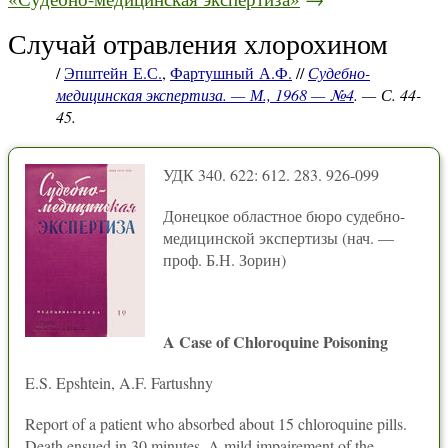
Случай отравления хлорохином
/
Эпштейн Е.С.
,
Фартушный А.Ф.
//
Судебно-
медицинская экспертиза. — М., 1968 — №4
. — С. 44-
45.
УДК 340. 622: 612. 283. 926-099
Донецкое областное бюро судебно-
медицинской экспертизы (нач. —
проф. Б.Н. Зорин)
A Case of Chloroquine Poisoning
E.S. Epshtein, A.F. Fartushny
Report of a patient who absorbed about 15 chloroquine pills.
Death ensued in 30 minutes. A mild impairement of the