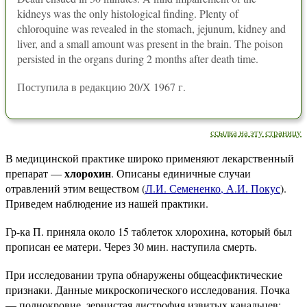
kidneys was the only histological finding. Plenty of
chloroquine was revealed in the stomach, jejunum, kidney and
liver, and a small amount was present in the brain. The poison
persisted in the organs during 2 months after death time.
Поступила в редакцию 20/Х 1967 г.
ссылка на эту страницу
В медицинской практике широко применяют лекарственный
хлорохин
препарат —
. Описаны единичные случаи
отравлений этим веществом (
Л.И. Семененко, А.И. Покус
).
Приведем наблюдение из нашей практики.
Гр-ка П. приняла около 15 таблеток хлорохина, который был
прописан ее матери. Через 30 мин. наступила смерть.
При исследовании трупа обнаружены общеасфиктические
признаки. Данные микроскопического исследования. Почка
— полнокровие, зернистая дистрофия извитых канальцев;