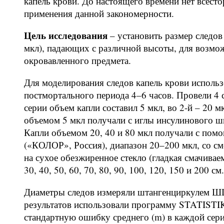
капель крови. До настоящего времени нет всест
применения данной закономерности.
Цель исследования
– установить размер следов 
мкл), падающих с различной высоты, для возмо
окровавленного предмета.
Для моделирования следов капель крови использ
постмортального периода 4–6 часов. Провели 4 с
серии объем капли составил 5 мкл, во 2-й – 20 мк
объемом 5 мкл получали с иглы инсулинового ш
Капли объемом 20, 40 и 80 мкл получали с по
(«КОЛОР», Россия), диапазон 20–200 мкл, со с
на сухое обезжиренное стекло (гладкая смачивае
30, 40, 50, 60, 70, 80, 90, 100, 120, 150 и 200 
Диаметры следов измеряли штангенциркулем ШЦ-
результатов использовали программу STATISTIK
стандартную ошибку среднего (m) в каждой сер