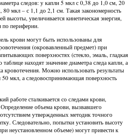
метра следов: у капли 5 мкл с 0,38 до 1,0 см, 20
м, 80 мкл – с 1,1 до 2,1 см. Такая закономерность
ей высоты, увеличивается кинетическая энергия,
и по периферии.
пель крови могут быть использованы для
ровотечения (окровавленный предмет) при
питывающих поверхностях (стекло, эмаль, гладкая
о таблице находят значение диаметра следа капли, а
ка кровотечения. Можно использовать результаты
и 50 мкл, а следовоспринимающая поверхность
ий работе сталкивается со следами крови,
. Определение объема крови, вызвавшего
с отсутствием утвержденных методик точного
атку. Следовательно, попытки установить высоту
(при неустановленном объеме) могут привести к