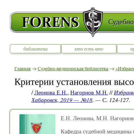
Судебно
библиотека
кто есть кто
п
Главная
→
Судебно-медицинская библиотека
→
«Избран
Критерии установления высо
/
Леонова Е.Н.
,
Нагорнов М.Н.
//
Избранн
Хабаровск, 2019 — №18
. — С. 124-127.
Е.Н. Леонова, М.Н. Нагорнов
Кафедра судебной медицины (