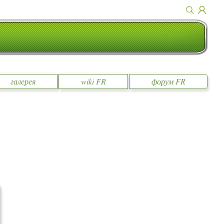
галерея
wiki FR
форум FR