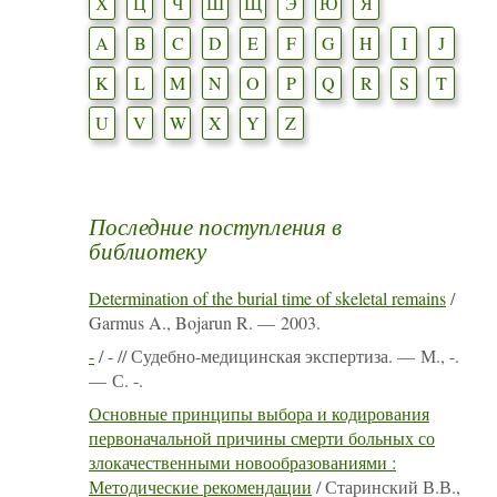
Х
Ц
Ч
Ш
Щ
Э
Ю
Я
A
B
C
D
E
F
G
H
I
J
K
L
M
N
O
P
Q
R
S
T
U
V
W
X
Y
Z
Последние поступления в
библиотеку
Determination of the burial time of skeletal remains
/
Garmus A., Bojarun R. — 2003.
-
/ - // Судебно-медицинская экспертиза. — М., -.
— С. -.
Основные принципы выбора и кодирования
первоначальной причины смерти больных со
злокачественными новообразованиями :
Методические рекомендации
/ Старинский В.В.,