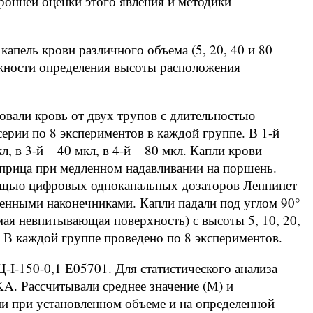
оронней оценки этого явления и методики
капель крови различного объема (5, 20, 40 и 80
жности определения высоты расположения
овали кровь от двух трупов с длительностью
ерии по 8 экспериментов в каждой группе. В 1-й
л, в 3-й – 40 мкл, в 4-й – 80 мкл. Капли крови
прица при медленном надавливании на поршень.
мощью цифровых одноканальных дозаторов Ленпипет
менными наконечниками. Капли падали под углом 90°
мая невпитывающая поверхность) с высоты 5, 10, 20,
см. В каждой группе проведено по 8 экспериментов.
I-150-0,1 Е05701. Для статистического анализа
A. Рассчитывали среднее значение (M) и
ии при установленном объеме и на определенной