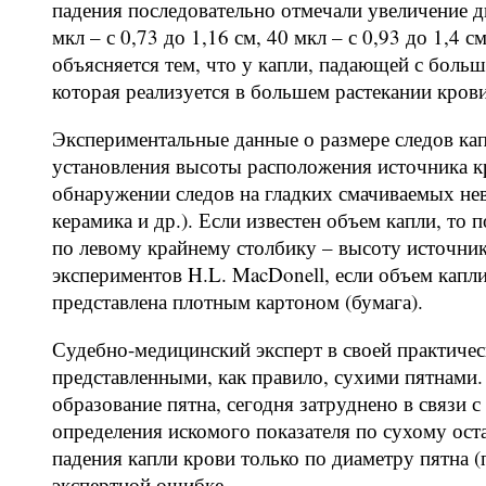
падения последовательно отмечали увеличение диа
мкл – с 0,73 до 1,16 см, 40 мкл – с 0,93 до 1,4 с
объясняется тем, что у капли, падающей с больш
которая реализуется в большем растекании кров
Экспериментальные данные о размере следов ка
установления высоты расположения источника к
обнаружении следов на гладких смачиваемых нев
керамика и др.). Если известен объем капли, то п
по левому крайнему столбику – высоту источни
экспериментов H.L. MacDonell, если объем капл
представлена плотным картоном (бумага).
Судебно-медицинский эксперт в своей практическ
представленными, как правило, сухими пятнами
образование пятна, сегодня затруднено в связи 
определения искомого показателя по сухому ост
падения капли крови только по диаметру пятна 
экспертной ошибке.