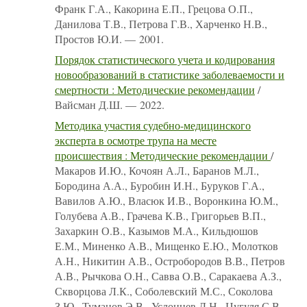
Франк Г.А., Какорина Е.П., Грецова О.П.,
Данилова Т.В., Петрова Г.В., Харченко Н.В.,
Простов Ю.И. — 2001.
Порядок статистического учета и кодирования
новообразований в статистике заболеваемости и
смертности : Методические рекомендации
/
Вайсман Д.Ш. — 2022.
Методика участия судебно-медицинского
эксперта в осмотре трупа на месте
происшествия : Методические рекомендации
/
Макаров И.Ю., Кочоян А.Л., Баранов М.Л.,
Бородина А.А., Буробин И.Н., Буруков Г.А.,
Вавилов А.Ю., Власюк И.В., Воронкина Ю.М.,
Голубева А.В., Грачева К.В., Григорьев В.П.,
Захаркин О.В., Казымов М.А., Кильдюшов
Е.М., Миненко А.В., Мищенко Е.Ю., Молотков
А.Н., Никитин А.В., Остробородов В.В., Петров
А.В., Рычкова О.Н., Савва О.В., Саракаева А.З.,
Скворцова Л.К., Соболевский М.С., Соколова
З.Ю., Туманов Э.В., Услонцев Д.Н., Цугуля С.В.,