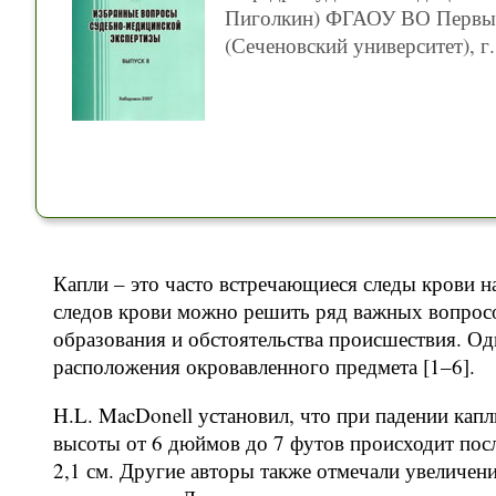
Пиголкин) ФГАОУ ВО Первый
(Сеченовский университет), г
Капли – это часто встречающиеся следы крови 
следов крови можно решить ряд важных вопрос
образования и обстоятельства происшествия. Од
расположения окровавленного предмета [1–6].
H.L. MacDonell установил, что при падении кап
высоты от 6 дюймов до 7 футов происходит посл
2,1 см. Другие авторы также отмечали увеличен