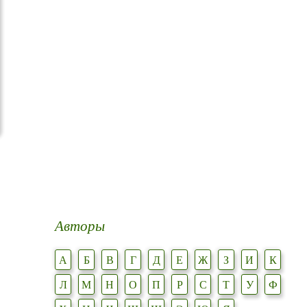
Авторы
А
Б
В
Г
Д
Е
Ж
З
И
К
Л
М
Н
О
П
Р
С
Т
У
Ф