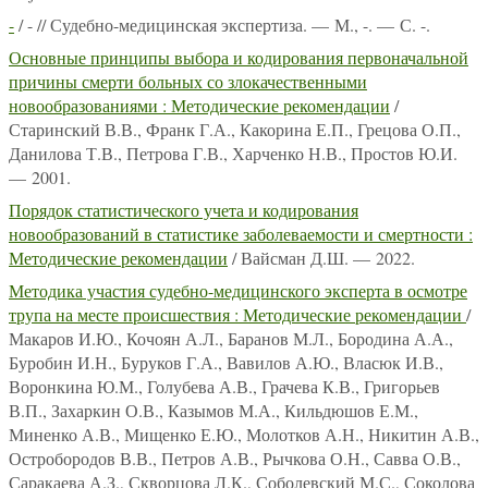
-
/ - // Судебно-медицинская экспертиза. — М., -. — С. -.
Основные принципы выбора и кодирования первоначальной
причины смерти больных со злокачественными
новообразованиями : Методические рекомендации
/
Старинский В.В., Франк Г.А., Какорина Е.П., Грецова О.П.,
Данилова Т.В., Петрова Г.В., Харченко Н.В., Простов Ю.И.
— 2001.
Порядок статистического учета и кодирования
новообразований в статистике заболеваемости и смертности :
Методические рекомендации
/ Вайсман Д.Ш. — 2022.
Методика участия судебно-медицинского эксперта в осмотре
трупа на месте происшествия : Методические рекомендации
/
Макаров И.Ю., Кочоян А.Л., Баранов М.Л., Бородина А.А.,
Буробин И.Н., Буруков Г.А., Вавилов А.Ю., Власюк И.В.,
Воронкина Ю.М., Голубева А.В., Грачева К.В., Григорьев
В.П., Захаркин О.В., Казымов М.А., Кильдюшов Е.М.,
Миненко А.В., Мищенко Е.Ю., Молотков А.Н., Никитин А.В.,
Остробородов В.В., Петров А.В., Рычкова О.Н., Савва О.В.,
Саракаева А.З., Скворцова Л.К., Соболевский М.С., Соколова