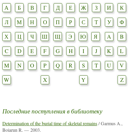
А
Б
В
Г
Д
Е
Ж
З
И
К
Л
М
Н
О
П
Р
С
Т
У
Ф
Х
Ц
Ч
Ш
Щ
Э
Ю
Я
A
B
C
D
E
F
G
H
I
J
K
L
M
N
O
P
Q
R
S
T
U
V
W
X
Y
Z
Последние поступления в библиотеку
Determination of the burial time of skeletal remains
/ Garmus A.,
Bojarun R. — 2003.