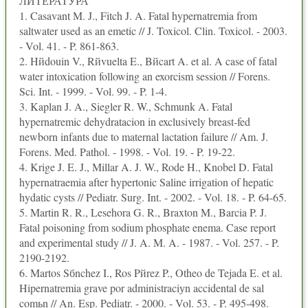
ЛИТЕРАТУРА
1. Casavant M. J., Fitch J. A. Fatal hypernatremia from
saltwater used as an emetic // J. Toxicol. Clin. Toxicol. - 2003.
- Vol. 41. - P. 861-863.
2. Hйdouin V., Rйvuelta E., Bйcart A. et al. A case of fatal
water intoxication following an exorcism session // Forens.
Sci. Int. - 1999. - Vol. 99. - P. 1-4.
3. Kaplan J. A., Siegler R. W., Schmunk A. Fatal
hypernatremic dehydratacion in exclusively breast-fed
newborn infants due to maternal lactation failure // Am. J.
Forens. Med. Pathol. - 1998. - Vol. 19. - P. 19-22.
4. Krige J. E. J., Millar A. J. W., Rode H., Knobel D. Fatal
hypernatraemia after hypertonic Saline irrigation of hepatic
hydatic cysts // Pediatr. Surg. Int. - 2002. - Vol. 18. - P. 64-65.
5. Martin R. R., Lesehora G. R., Braxton M., Barcia P. J.
Fatal poisoning from sodium phosphate enema. Case report
and experimental study // J. A. M. A. - 1987. - Vol. 257. - P.
2190-2192.
6. Martos Sбnchez I., Ros Pйrez P., Otheo de Tejada E. et al.
Hipernatremia grave por administraciуn accidental de sal
comьn // An. Esp. Pediatr. - 2000. - Vol. 53. - P. 495-498.