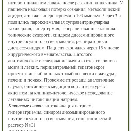
интерстициальном лаваже после резекции кишечника. У
пациента наблюдали потерю сознания, метаболический
ацидоз, а также гипернатриемию 193 ммоль/л. Через 3 ч
появились пароксизмальная суправентрикулярная
тахикардия, гипертермия, генерализованные клонико-
тонические судороги, синдром диссеминированного
внутрисосудистого свертывания, респираторный
дистресс-синдром. Пациент скончался через 15 ч после
хирургического вмешательства. Патолого-
анатомическое исследование выявило отек головного
мозга и легких, перицентральный гепатонекроз,
присутствие фибриновых тромбов в легких, желудке,
печени и почках. Прокомментированы аналогичные
случаи, описанные в медицинской литературе, с
акцентом на клинико-патологическое исследование
летальных интоксикаций натрием.
Ключевые слова:
интоксикация натрием,
гипернатриемия, синдром диссеминированного
внутрисосудистого свертывания, гипертонический
раствор NaCl