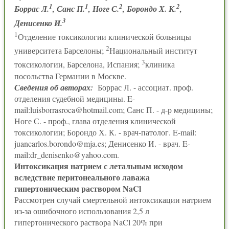
1
1
2
2
Боррас Л.
, Санс П.
, Ноге С.
, Борондо Х. К.
,
3
Денисенко И.
1
Отделение токсикологии клинической больницы
2
университета Барселоны;
Национальный институт
3
токсикологии, Барселона, Испания;
клиника
посольства Германии в Москве.
Сведения об авторах:
Боррас Л. - ассоциат. проф.
отделения судебной медицины. E-
mail:luisborrasroca@hotmail.com; Санс П. - д-р медицины;
Ноге С. - проф., глава отделения клинической
токсикологии; Борондо Х. К. - врач-патолог. E-mail:
juancarlos.borondo@mja.es; Денисенко И. - врач. E-
mail:dr_denisenko@yahoo.com.
Интоксикация натрием с летальным исходом
вследствие перитонеального лаважа
гипертоническим раствором NaCl
Рассмотрен случай смертельной интоксикации натрием
из-за ошибочного использования 2,5 л
гипертонического раствора NaCl 20% при