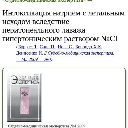
Интоксикация натрием с летальным
исходом вследствие
перитонеального лаважа
гипертоническим раствором NaCl
/
Боррас Л.
,
Санс П.
,
Ноге С.
,
Борондо Х.К.
,
Денисенко И.
//
Судебно-медицинская экспертиза.
— М., 2009 — №4
.
Судебно-медицинская экспертиза №4 2009