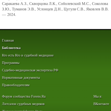
Саракаева А.З., Скворцова Л.К., Соболевский М.С., Соколова
З.Ю., Туманов Э.В., Услонцев Д.Н., Цугуля С.В., Яковлев В.В.
— 2024.
Главная
Библиотека
Кто есть Кто в судебной медицине
Программы
Судебно-медицинская экспертиза РФ
Нормативные документы
Правообладателям
Форум сообщества Forens.Ru
Мы в:
Литсалон судебных медиков
ВКонтакте