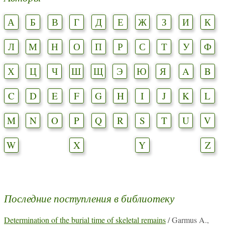
А
Б
В
Г
Д
Е
Ж
З
И
К
Л
М
Н
О
П
Р
С
Т
У
Ф
Х
Ц
Ч
Ш
Щ
Э
Ю
Я
A
B
C
D
E
F
G
H
I
J
K
L
M
N
O
P
Q
R
S
T
U
V
W
X
Y
Z
Последние поступления в библиотеку
Determination of the burial time of skeletal remains
/ Garmus A.,