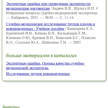
Экспертные ошибки при проведении экспертиз по
медицинским документам
/ Бадяев В.В., Шульга И.П. //
Избранные вопросы судебно-медицинской экспертизы.
— Хабаровск, 2021. — №20. — С. 11-14.
Судебно-медицинское исследование трупов плодов и
новорожденных : Учебное пособие
/ Башкирева Е.А.,
Буромский И.В., Качина Н.Н., Кильдюшов Е.М.,
Климова О.Ю., Крюков В.Н., Николаев Б.С., Плаксин
В.О., Солохин Ю.А., Шабалина Т.Н. — 2007.
больше материалов в каталогах
Экспертные ошибки. Оценка качества судебно-
медицинской экспертизы.
Исследование трупов новорожденных
Авторы