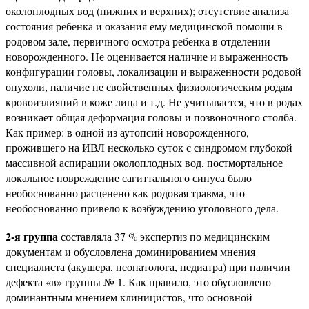
околоплодных вод (нижних и верхних); отсутствие анализа
состояния ребенка и оказания ему медицинской помощи в
родовом зале, первичного осмотра ребенка в отделении
новорожденного. Не оценивается наличие и выраженность
конфигурации головы, локализации и выраженности родовой
опухоли, наличие не свойственных физиологическим родам
кровоизлияний в коже лица и т.д. Не учитывается, что в родах
возникает общая деформация головы и позвоночного столба.
Как пример: в одной из аутопсий новорожденного,
прожившего на ИВЛ несколько суток с синдромом глубокой
массивной аспирации околоплодных вод, постмортальное
локальное повреждение сагиттального синуса было
необоснованно расценено как родовая травма, что
необоснованно привело к возбуждению уголовного дела.
2-я группа
составляла 37 % экспертиз по медицинским
документам и обусловлена доминированием мнения
специалиста (акушера, неонатолога, педиатра) при наличии
дефекта «в» группы № 1. Как правило, это обусловлено
доминантным мнением клиницистов, что основной