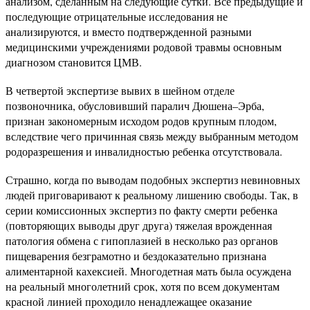
анализом, сделанным на следующие сутки. Все предыдущие и
последующие отрицательные исследования не
анализируются, и вместо подтвержденной разными
медицинскими учреждениями родовой травмы основным
диагнозом становится ЦМВ.
В четвертой экспертизе вывих в шейном отделе
позвоночника, обусловивший паралич Дюшена–Эрба,
признан закономерным исходом родов крупным плодом,
вследствие чего причинная связь между выбранным методом
родоразрешения и инвалидностью ребенка отсутствовала.
Страшно, когда по выводам подобных экспертиз невиновных
людей приговаривают к реальному лишению свободы. Так, в
серии комиссионных экспертиз по факту смерти ребенка
(повторяющих выводы друг друга) тяжелая врожденная
патология обмена с гипоплазией в несколько раз органов
пищеварения безграмотно и бездоказательно признана
алиментарной кахексией. Многодетная мать была осуждена
на реальный многолетний срок, хотя по всем документам
красной линией проходило ненадлежащее оказание