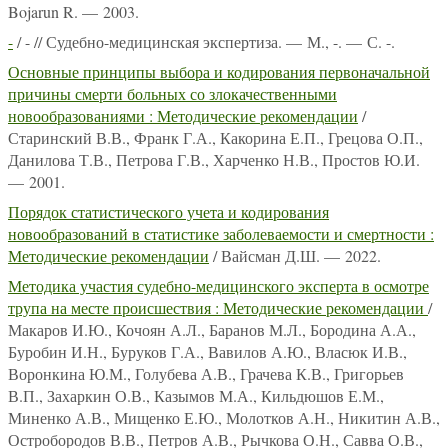
Bojarun R. — 2003.
-
/ - // Судебно-медицинская экспертиза. — М., -. — С. -.
Основные принципы выбора и кодирования первоначальной
причины смерти больных со злокачественными
новообразованиями : Методические рекомендации
/
Старинский В.В., Франк Г.А., Какорина Е.П., Грецова О.П.,
Данилова Т.В., Петрова Г.В., Харченко Н.В., Простов Ю.И.
— 2001.
Порядок статистического учета и кодирования
новообразований в статистике заболеваемости и смертности :
Методические рекомендации
/ Вайсман Д.Ш. — 2022.
Методика участия судебно-медицинского эксперта в осмотре
трупа на месте происшествия : Методические рекомендации
/
Макаров И.Ю., Кочоян А.Л., Баранов М.Л., Бородина А.А.,
Буробин И.Н., Буруков Г.А., Вавилов А.Ю., Власюк И.В.,
Воронкина Ю.М., Голубева А.В., Грачева К.В., Григорьев
В.П., Захаркин О.В., Казымов М.А., Кильдюшов Е.М.,
Миненко А.В., Мищенко Е.Ю., Молотков А.Н., Никитин А.В.,
Остробородов В.В., Петров А.В., Рычкова О.Н., Савва О.В.,