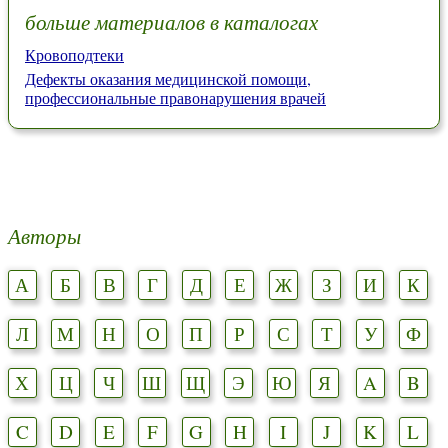
больше материалов в каталогах
Кровоподтеки
Дефекты оказания медицинской помощи,
профессиональные правонарушения врачей
Авторы
А
Б
В
Г
Д
Е
Ж
З
И
К
Л
М
Н
О
П
Р
С
Т
У
Ф
Х
Ц
Ч
Ш
Щ
Э
Ю
Я
A
B
C
D
E
F
G
H
I
J
K
L