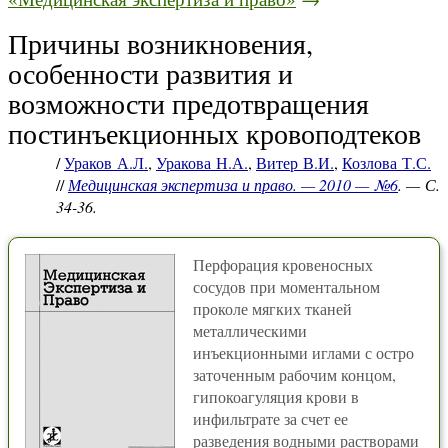
Причины возникновения,
особенности развития и
возможности предотвращения
постинъекционных кровоподтеков
/
Ураков А.Л.
,
Уракова Н.А.
,
Витер В.И.
,
Козлова Т.С.
//
Медицинская экспертиза и право. — 2010 — №6
. — С.
34-36.
Перфорация кровеносных
сосудов при моментальном
проколе мягких тканей
металлическими
инъекционными иглами с остро
заточенным рабочим концом,
гипокоагуляция крови в
инфильтрате за счет ее
разведения водными растворами