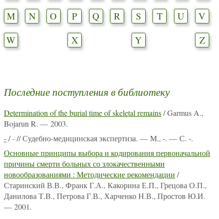
M
N
O
P
Q
R
S
T
U
V
W
X
Y
Z
Последние поступления в библиотеку
Determination of the burial time of skeletal remains
/ Garmus A.,
Bojarun R. — 2003.
-
/ - // Судебно-медицинская экспертиза. — М., -. — С. -.
Основные принципы выбора и кодирования первоначальной
причины смерти больных со злокачественными
новообразованиями : Методические рекомендации
/
Старинский В.В., Франк Г.А., Какорина Е.П., Грецова О.П.,
Данилова Т.В., Петрова Г.В., Харченко Н.В., Простов Ю.И.
— 2001.