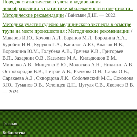
Порядок статистического учета и кодирования
новообразований в статистике заболеваемости и смертности :
Методические рекомендации
/ Вайсман Д.Ш. — 2022.
Методика участия судебно-медицинского эксперта в осмотре
трупа на месте происшествия : Методические рекомендации
/
Макаров И.Ю., Кочоян А.Л., Баранов М.Л., Бородина А.А.,
Буробин И.Н., Буруков Г.А., Вавилов А.Ю., Власюк И.В.,
Воронкина Ю.М., Голубева А.В., Грачева К.В., Григорьев
В.П., Захаркин О.В., Казымов М.А., Кильдюшов Е.М.,
Миненко А.В., Мищенко Е.Ю., Молотков А.Н., Никитин А.В.,
Остробородов В.В., Петров А.В., Рычкова О.Н., Савва О.В.,
Саракаева А.З., Скворцова Л.К., Соболевский М.С., Соколова
З.Ю., Туманов Э.В., Услонцев Д.Н., Цугуля С.В., Яковлев В.В.
— 2024.
Главная
Библиотека