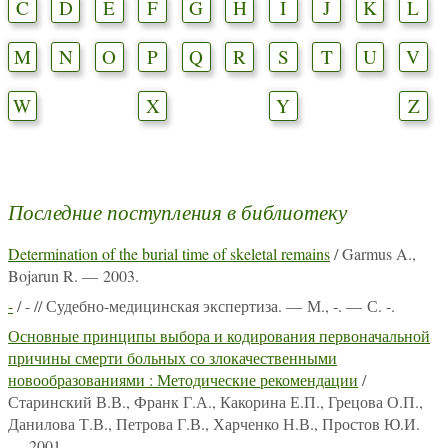
C
D
E
F
G
H
I
J
K
L
M
N
O
P
Q
R
S
T
U
V
W
X
Y
Z
Последние поступления в библиотеку
Determination of the burial time of skeletal remains
/ Garmus A.,
Bojarun R. — 2003.
-
/ - // Судебно-медицинская экспертиза. — М., -. — С. -.
Основные принципы выбора и кодирования первоначальной
причины смерти больных со злокачественными
новообразованиями : Методические рекомендации
/
Старинский В.В., Франк Г.А., Какорина Е.П., Грецова О.П.,
Данилова Т.В., Петрова Г.В., Харченко Н.В., Простов Ю.И.
— 2001.