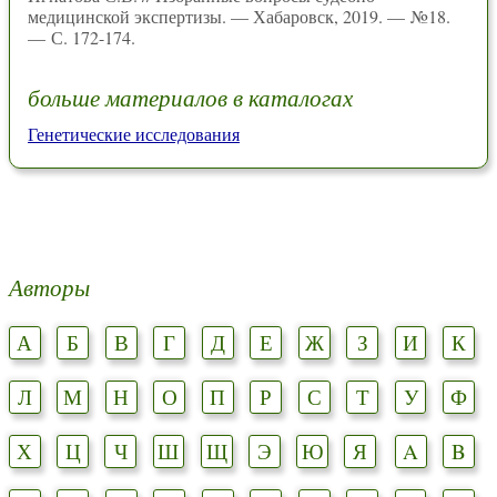
медицинской экспертизы. — Хабаровск, 2019. — №18.
— С. 172-174.
больше материалов в каталогах
Генетические исследования
Авторы
А
Б
В
Г
Д
Е
Ж
З
И
К
Л
М
Н
О
П
Р
С
Т
У
Ф
Х
Ц
Ч
Ш
Щ
Э
Ю
Я
A
B