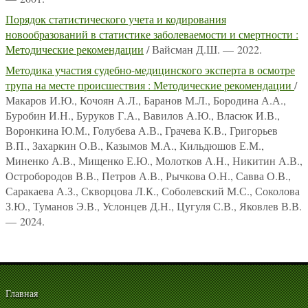
Порядок статистического учета и кодирования
новообразований в статистике заболеваемости и смертности :
Методические рекомендации
/ Вайсман Д.Ш. — 2022.
Методика участия судебно-медицинского эксперта в осмотре
трупа на месте происшествия : Методические рекомендации
/
Макаров И.Ю., Кочоян А.Л., Баранов М.Л., Бородина А.А.,
Буробин И.Н., Буруков Г.А., Вавилов А.Ю., Власюк И.В.,
Воронкина Ю.М., Голубева А.В., Грачева К.В., Григорьев
В.П., Захаркин О.В., Казымов М.А., Кильдюшов Е.М.,
Миненко А.В., Мищенко Е.Ю., Молотков А.Н., Никитин А.В.,
Остробородов В.В., Петров А.В., Рычкова О.Н., Савва О.В.,
Саракаева А.З., Скворцова Л.К., Соболевский М.С., Соколова
З.Ю., Туманов Э.В., Услонцев Д.Н., Цугуля С.В., Яковлев В.В.
— 2024.
Главная