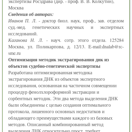
экспертизы Росздрава (дир. - проф. В. В. Колкутин),
Москва
Сведения об авторах:
Иванов П. Л
. - доктор биол. наук, проф., зав. отделом
суд.-мед. генетических научных и экспертных
исследований.
Каганова Н. Л
. - науч. сотр. этого отдела. 125284
Москва, ул. Поликарпова, д. 12/13. E-mail:dnalab@rc-
sme.ru
Оптимизация методик экстрагирования днк из
объектов судебно-генетической экспертизы
Разработана оптимизированная методика
экстрагирования ДНК из объектов экспертного
исследования, основанная на частичном совмещении
процедур фенолхлороформной экстракции и
сорбентных методик. Эти два метода выделения ДНК
были объединены с целью создания оптимального
протокола, лишенного основных недостатков и
обладающего преимуществами каждого из базовых
методов. Описанный комбинированный метод
выделения ДНК относительно прост, требует