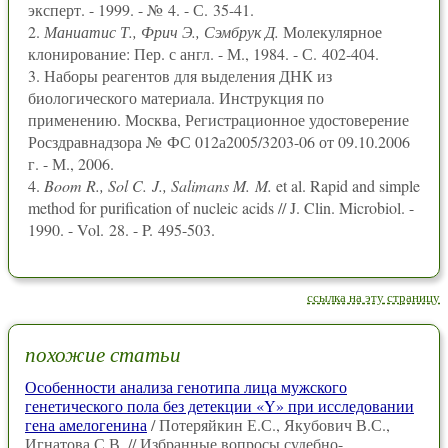
эксперт. - 1999. - № 4. - С. 35-41.
2.
Маниатис Т., Фрич Э., Сэмбрук Д.
Молекулярное
клонирование: Пер. с англ. - М., 1984. - С. 402-404.
3. Наборы реагентов для выделения ДНК из
биологического материала. Инструкция по
применению. Москва, Регистрационное удостоверение
Росздравнадзора № ФС 012а2005/3203-06 от 09.10.2006
г. - М., 2006.
4.
Boom R., Sol C. J., Salimans M. M.
et al. Rapid and simple
method for purification of nucleic acids // J. Clin. Microbiol. -
1990. - Vol. 28. - P. 495-503.
ссылка на эту страницу
похожие статьи
Особенности анализа генотипа лица мужского
генетического пола без детекции «Y» при исследовании
гена амелогенина
/ Потеряйкин Е.С., Якубович В.С.,
Игнатова С.В. // Избранные вопросы судебно-