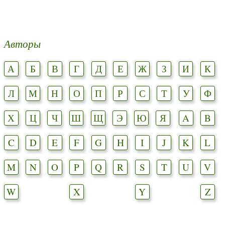
Авторы
А
Б
В
Г
Д
Е
Ж
З
И
К
Л
М
Н
О
П
Р
С
Т
У
Ф
Х
Ц
Ч
Ш
Щ
Э
Ю
Я
A
B
C
D
E
F
G
H
I
J
K
L
M
N
O
P
Q
R
S
T
U
V
W
X
Y
Z