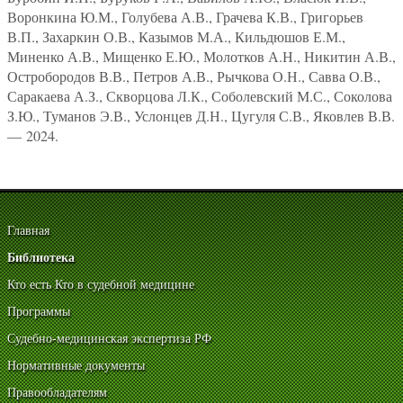
Воронкина Ю.М., Голубева А.В., Грачева К.В., Григорьев
В.П., Захаркин О.В., Казымов М.А., Кильдюшов Е.М.,
Миненко А.В., Мищенко Е.Ю., Молотков А.Н., Никитин А.В.,
Остробородов В.В., Петров А.В., Рычкова О.Н., Савва О.В.,
Саракаева А.З., Скворцова Л.К., Соболевский М.С., Соколова
З.Ю., Туманов Э.В., Услонцев Д.Н., Цугуля С.В., Яковлев В.В.
— 2024.
Главная
Библиотека
Кто есть Кто в судебной медицине
Программы
Судебно-медицинская экспертиза РФ
Нормативные документы
Правообладателям