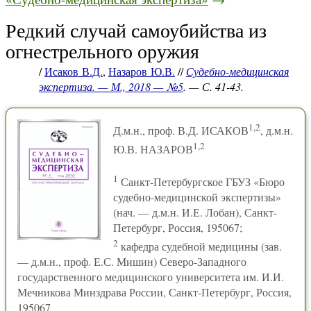
Редкий случай самоубийства из
огнестрельного оружия
/
Исаков В.Д.
,
Назаров Ю.В.
//
Судебно-медицинская
экспертиза. — М., 2018 — №5
. — С. 41-43.
1,2
Д.м.н., проф. В.Д. ИСАКОВ
, д.м.н.
1,2
Ю.В. НАЗАРОВ
1
Санкт-Петербургское ГБУЗ «Бюро
судебно-медицинской экспертизы»
(нач. — д.м.н. И.Е. Лобан), Санкт-
Петербург, Россия, 195067;
2
кафедра судебной медицины (зав.
— д.м.н., проф. Е.С. Мишин) Северо-Западного
государственного медицинского университета им. И.И.
Мечникова Минздрава России, Санкт-Петербург, Россия,
195067