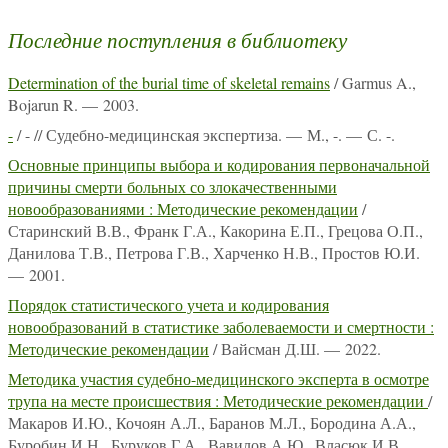
Последние поступления в библиотеку
Determination of the burial time of skeletal remains
/ Garmus A.,
Bojarun R. — 2003.
-
/ - // Судебно-медицинская экспертиза. — М., -. — С. -.
Основные принципы выбора и кодирования первоначальной
причины смерти больных со злокачественными
новообразованиями : Методические рекомендации
/
Старинский В.В., Франк Г.А., Какорина Е.П., Грецова О.П.,
Данилова Т.В., Петрова Г.В., Харченко Н.В., Простов Ю.И.
— 2001.
Порядок статистического учета и кодирования
новообразований в статистике заболеваемости и смертности :
Методические рекомендации
/ Вайсман Д.Ш. — 2022.
Методика участия судебно-медицинского эксперта в осмотре
трупа на месте происшествия : Методические рекомендации
/
Макаров И.Ю., Кочоян А.Л., Баранов М.Л., Бородина А.А.,
Буробин И.Н., Буруков Г.А., Вавилов А.Ю., Власюк И.В.,