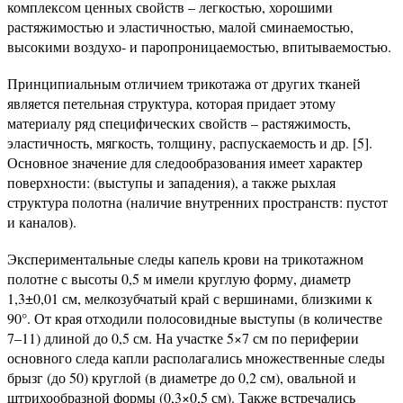
комплексом ценных свойств – легкостью, хорошими
растяжимостью и эластичностью, малой сминаемостью,
высокими воздухо- и паропроницаемостью, впитываемостью.
Принципиальным отличием трикотажа от других тканей
является петельная структура, которая придает этому
материалу ряд специфических свойств – растяжимость,
эластичность, мягкость, толщину, распускаемость и др. [5].
Основное значение для следообразования имеет характер
поверхности: (выступы и западения), а также рыхлая
структура полотна (наличие внутренних пространств: пустот
и каналов).
Экспериментальные следы капель крови на трикотажном
полотне с высоты 0,5 м имели круглую форму, диаметр
1,3±0,01 см, мелкозубчатый край с вершинами, близкими к
90°. От края отходили полосовидные выступы (в количестве
7–11) длиной до 0,5 см. На участке 5×7 см по периферии
основного следа капли располагались множественные следы
брызг (до 50) круглой (в диаметре до 0,2 см), овальной и
штрихообразной формы (0,3×0,5 см). Также встречались