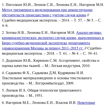
Пиголкин Ю.И., Леонов С.В., Леонова Е.Н., Нагорнов М.Н.
Метод трехмерного моделирования при реконструкции
обстоятельств происшествия с учетом следов крови
//
Судебно-медицинская экспертиза. – 2014. – Т. 57. – № 5. – С.
4–6.
Зотова Н.В., Леонова Е.Н., Нагорнов М.Н.
Анализ медико-
криминалистических экспертиз следов крови, выполненных в
Бюро судебно-медицинской экспертизы департамента
здравоохранения Москвы за период 2011–2015 гг.
// Судебно-
медицинская экспертиза. – 2018. – Т. 61. – № 4. – С. 39–41.
Додонкин Ю.В., Кирюхин С.М. Ассортимент, свойства и
оценка качества тканей. – М.: Легкая индустрия, 2010.
Садыкова Ф.Х., Садыкова Д.М, Кудряшова Н.И.
Текстильное материаловедение и основы текстильного
производства. – М.: Легпромбытиздат, 2009.
Липков И.А. Общая технология трикотажного
производства. – М., 1951.
Нагорнов М.Е., Леонова Е.Н., Власюк И.В.
Некоторые