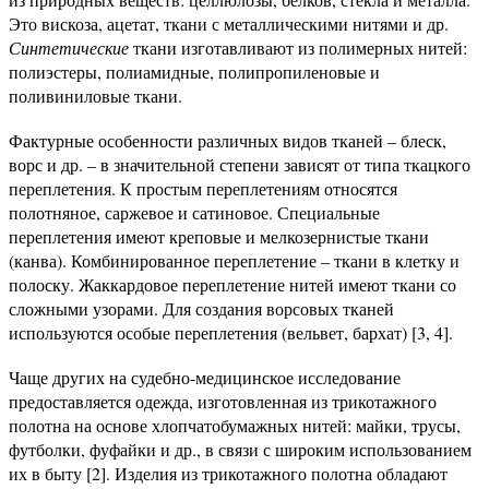
Это вискоза, ацетат, ткани с металлическими нитями и др.
Синтетические
ткани изготавливают из полимерных нитей:
полиэстеры, полиамидные, полипропиленовые и
поливиниловые ткани.
Фактурные особенности различных видов тканей – блеск,
ворс и др. – в значительной степени зависят от типа ткацкого
переплетения. К простым переплетениям относятся
полотняное, саржевое и сатиновое. Специальные
переплетения имеют креповые и мелкозернистые ткани
(канва). Комбинированное переплетение – ткани в клетку и
полоску. Жаккардовое переплетение нитей имеют ткани со
сложными узорами. Для создания ворсовых тканей
используются особые переплетения (вельвет, бархат) [3, 4].
Чаще других на судебно-медицинское исследование
предоставляется одежда, изготовленная из трикотажного
полотна на основе хлопчатобумажных нитей: майки, трусы,
футболки, фуфайки и др., в связи с широким использованием
их в быту [2]. Изделия из трикотажного полотна обладают