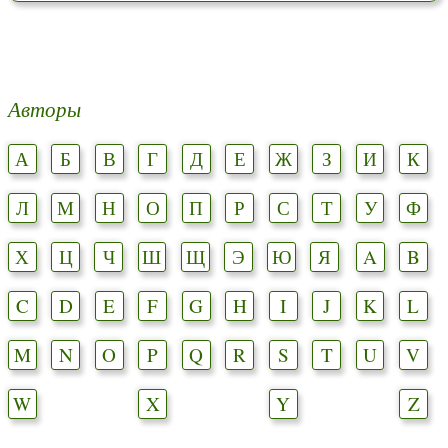
Авторы
А
Б
В
Г
Д
Е
Ж
З
И
К
Л
М
Н
О
П
Р
С
Т
У
Ф
Х
Ц
Ч
Ш
Щ
Э
Ю
Я
A
B
C
D
E
F
G
H
I
J
K
L
M
N
O
P
Q
R
S
T
U
V
W
X
Y
Z