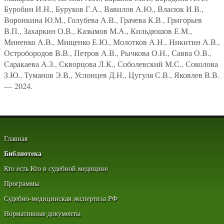
Буробин И.Н., Буруков Г.А., Вавилов А.Ю., Власюк И.В.,
Воронкина Ю.М., Голубева А.В., Грачева К.В., Григорьев
В.П., Захаркин О.В., Казымов М.А., Кильдюшов Е.М.,
Миненко А.В., Мищенко Е.Ю., Молотков А.Н., Никитин А.В.,
Остробородов В.В., Петров А.В., Рычкова О.Н., Савва О.В.,
Саракаева А.З., Скворцова Л.К., Соболевский М.С., Соколова
З.Ю., Туманов Э.В., Услонцев Д.Н., Цугуля С.В., Яковлев В.В.
— 2024.
Главная
Библиотека
Кто есть Кто в судебной медицине
Программы
Судебно-медицинская экспертиза РФ
Нормативные документы