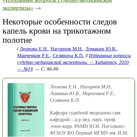
экспертизы»
→
Некоторые особенности следов
капель крови на трикотажном
полотне
/
Леонова Е.Н.
,
Нагорнов М.Н.
,
Ломакин Ю.В.
,
Марченков Р.Е.
,
Селянина К.П.
//
Избранные вопросы
судебно-медицинской экспертизы. — Хабаровск, 2020
— №19
. — С. 86-89.
Леонова Е.Н., Нагорнов М.Н.,
Ломакин Ю.В., Марченков Р.Е.,
Селянина К.П.
Кафедра судебной медицины (зав.
кафедрой – д-р мед. наук, проф.
,член-корр. РАМН Ю.И. Пиголкин)
ФГАОУ ВО Первый МГМУ им. И.М.