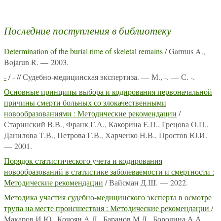
Последние поступления в библиотеку
Determination of the burial time of skeletal remains
/ Garmus A.,
Bojarun R. — 2003.
-
/ - // Судебно-медицинская экспертиза. — М., -. — С. -.
Основные принципы выбора и кодирования первоначальной
причины смерти больных со злокачественными
новообразованиями : Методические рекомендации
/
Старинский В.В., Франк Г.А., Какорина Е.П., Грецова О.П.,
Данилова Т.В., Петрова Г.В., Харченко Н.В., Простов Ю.И.
— 2001.
Порядок статистического учета и кодирования
новообразований в статистике заболеваемости и смертности :
Методические рекомендации
/ Вайсман Д.Ш. — 2022.
Методика участия судебно-медицинского эксперта в осмотре
трупа на месте происшествия : Методические рекомендации
/
Макаров И.Ю., Кочоян А.Л., Баранов М.Л., Бородина А.А.,