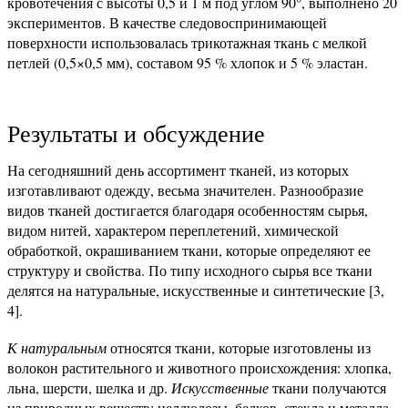
кровотечения с высоты 0,5 и 1 м под углом 90°, выполнено 20
экспериментов. В качестве следовоспринимающей
поверхности использовалась трикотажная ткань с мелкой
петлей (0,5×0,5 мм), составом 95 % хлопок и 5 % эластан.
Результаты и обсуждение
На сегодняшний день ассортимент тканей, из которых
изготавливают одежду, весьма значителен. Разнообразие
видов тканей достигается благодаря особенностям сырья,
видом нитей, характером переплетений, химической
обработкой, окрашиванием ткани, которые определяют ее
структуру и свойства. По типу исходного сырья все ткани
делятся на натуральные, искусственные и синтетические [3,
4].
К натуральным
относятся ткани, которые изготовлены из
волокон растительного и животного происхождения: хлопка,
льна, шерсти, шелка и др.
Искусственные
ткани получаются
из природных веществ: целлюлозы, белков, стекла и металла.