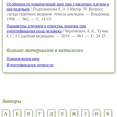
Особенности повреждений шеи при сдавлении плечом и
предплечьем
/ Подпоринова Е.Э. // Матер. IV Всеросс.
съезда судебных медиков: тезисы докладов. — Владимир,
1996. — №2. — С. 14-15.
Параметры плечевого отростка лопатки при
идентификации пола человека
/ Чертовских А.А., Тучик
Е.С. // Судебная медицина. — 2019. — №3. — С. 24-27.
больше материалов в каталогах
Повреждения шеи
Идентификация личности
Авторы
А
Б
В
Г
Д
Е
Ж
З
И
К