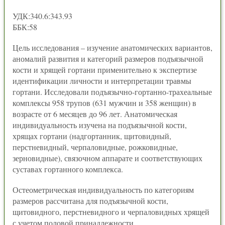
УДК:340.6:343.93
ББК:58
Цель исследования – изучение анатомических вариантов,
аномалий развития и категорий размеров подъязычной
кости и хрящей гортани применительно к экспертизе
идентификации личности и интерпретации травмы
гортани. Исследовали подъязычно-гортанно-трахеальные
комплексы 958 трупов (631 мужчин и 358 женщин) в
возрасте от 6 месяцев до 96 лет. Анатомическая
индивидуальность изучена на подъязычной кости,
хрящах гортани (надгортанник, щитовидный,
перстневидный, черпаловидные, рожковидные,
зерновидные), связочном аппарате и соответствующих
суставах гортанного комплекса.
Остеометрическая индивидуальность по категориям
размеров рассчитана для подъязычной кости,
щитовидного, перстневидного и черпаловидных хрящей
с учетом половой принадлежности.