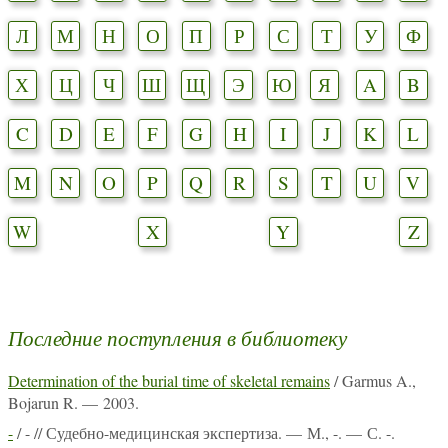
Л
М
Н
О
П
Р
С
Т
У
Ф
Х
Ц
Ч
Ш
Щ
Э
Ю
Я
A
B
C
D
E
F
G
H
I
J
K
L
M
N
O
P
Q
R
S
T
U
V
W
X
Y
Z
Последние поступления в библиотеку
Determination of the burial time of skeletal remains
/ Garmus A.,
Bojarun R. — 2003.
-
/ - // Судебно-медицинская экспертиза. — М., -. — С. -.