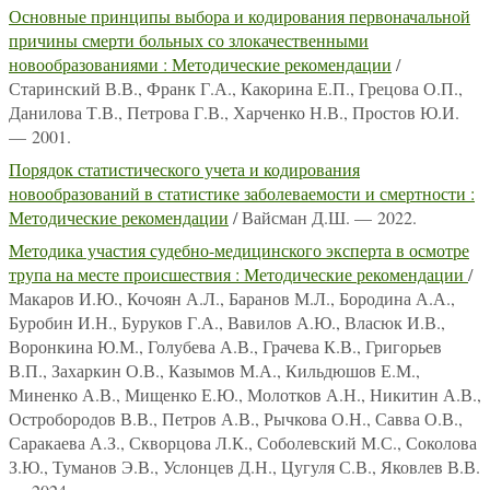
Основные принципы выбора и кодирования первоначальной
причины смерти больных со злокачественными
новообразованиями : Методические рекомендации
/
Старинский В.В., Франк Г.А., Какорина Е.П., Грецова О.П.,
Данилова Т.В., Петрова Г.В., Харченко Н.В., Простов Ю.И.
— 2001.
Порядок статистического учета и кодирования
новообразований в статистике заболеваемости и смертности :
Методические рекомендации
/ Вайсман Д.Ш. — 2022.
Методика участия судебно-медицинского эксперта в осмотре
трупа на месте происшествия : Методические рекомендации
/
Макаров И.Ю., Кочоян А.Л., Баранов М.Л., Бородина А.А.,
Буробин И.Н., Буруков Г.А., Вавилов А.Ю., Власюк И.В.,
Воронкина Ю.М., Голубева А.В., Грачева К.В., Григорьев
В.П., Захаркин О.В., Казымов М.А., Кильдюшов Е.М.,
Миненко А.В., Мищенко Е.Ю., Молотков А.Н., Никитин А.В.,
Остробородов В.В., Петров А.В., Рычкова О.Н., Савва О.В.,
Саракаева А.З., Скворцова Л.К., Соболевский М.С., Соколова
З.Ю., Туманов Э.В., Услонцев Д.Н., Цугуля С.В., Яковлев В.В.