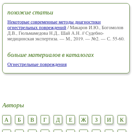
похожие статьи
Некоторые современные методы диагностики
огнестрельных повреждений
/ Макаров И.Ю., Богомолов
Д.В., Гюльмамедова Н.Д., Шай А.Н. // Судебно-
медицинская экспертиза. — М., 2019. — №2. — С. 55-60.
больше материалов в каталогах
Огнестрельные повреждения
Авторы
А
Б
В
Г
Д
Е
Ж
З
И
К