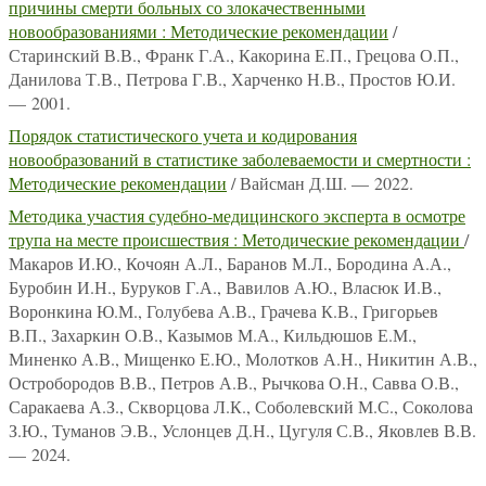
причины смерти больных со злокачественными
новообразованиями : Методические рекомендации
/
Старинский В.В., Франк Г.А., Какорина Е.П., Грецова О.П.,
Данилова Т.В., Петрова Г.В., Харченко Н.В., Простов Ю.И.
— 2001.
Порядок статистического учета и кодирования
новообразований в статистике заболеваемости и смертности :
Методические рекомендации
/ Вайсман Д.Ш. — 2022.
Методика участия судебно-медицинского эксперта в осмотре
трупа на месте происшествия : Методические рекомендации
/
Макаров И.Ю., Кочоян А.Л., Баранов М.Л., Бородина А.А.,
Буробин И.Н., Буруков Г.А., Вавилов А.Ю., Власюк И.В.,
Воронкина Ю.М., Голубева А.В., Грачева К.В., Григорьев
В.П., Захаркин О.В., Казымов М.А., Кильдюшов Е.М.,
Миненко А.В., Мищенко Е.Ю., Молотков А.Н., Никитин А.В.,
Остробородов В.В., Петров А.В., Рычкова О.Н., Савва О.В.,
Саракаева А.З., Скворцова Л.К., Соболевский М.С., Соколова
З.Ю., Туманов Э.В., Услонцев Д.Н., Цугуля С.В., Яковлев В.В.
— 2024.