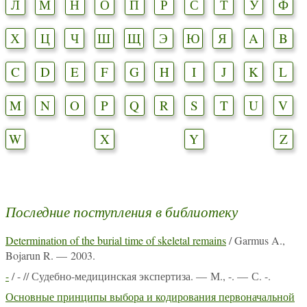
Л
М
Н
О
П
Р
С
Т
У
Ф
Х
Ц
Ч
Ш
Щ
Э
Ю
Я
A
B
C
D
E
F
G
H
I
J
K
L
M
N
O
P
Q
R
S
T
U
V
W
X
Y
Z
Последние поступления в библиотеку
Determination of the burial time of skeletal remains
/ Garmus A.,
Bojarun R. — 2003.
-
/ - // Судебно-медицинская экспертиза. — М., -. — С. -.
Основные принципы выбора и кодирования первоначальной