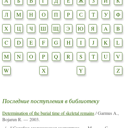
А
Б
В
Г
Д
Е
Ж
З
И
К
Л
М
Н
О
П
Р
С
Т
У
Ф
Х
Ц
Ч
Ш
Щ
Э
Ю
Я
A
B
C
D
E
F
G
H
I
J
K
L
M
N
O
P
Q
R
S
T
U
V
W
X
Y
Z
Последние поступления в библиотеку
Determination of the burial time of skeletal remains
/ Garmus A.,
Bojarun R. — 2003.
-
/ - // Судебно-медицинская экспертиза. — М., -. — С. -.