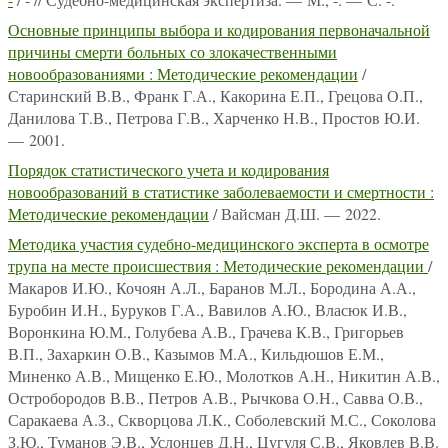
Основные принципы выбора и кодирования первоначальной
причины смерти больных со злокачественными
новообразованиями : Методические рекомендации
/
Старинский В.В., Франк Г.А., Какорина Е.П., Грецова О.П.,
Данилова Т.В., Петрова Г.В., Харченко Н.В., Простов Ю.И.
— 2001.
Порядок статистического учета и кодирования
новообразований в статистике заболеваемости и смертности :
Методические рекомендации
/ Вайсман Д.Ш. — 2022.
Методика участия судебно-медицинского эксперта в осмотре
трупа на месте происшествия : Методические рекомендации
/
Макаров И.Ю., Кочоян А.Л., Баранов М.Л., Бородина А.А.,
Буробин И.Н., Буруков Г.А., Вавилов А.Ю., Власюк И.В.,
Воронкина Ю.М., Голубева А.В., Грачева К.В., Григорьев
В.П., Захаркин О.В., Казымов М.А., Кильдюшов Е.М.,
Миненко А.В., Мищенко Е.Ю., Молотков А.Н., Никитин А.В.,
Остробородов В.В., Петров А.В., Рычкова О.Н., Савва О.В.,
Саракаева А.З., Скворцова Л.К., Соболевский М.С., Соколова
З.Ю., Туманов Э.В., Услонцев Д.Н., Цугуля С.В., Яковлев В.В.