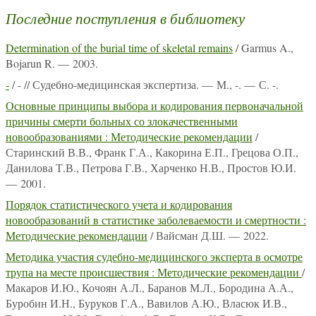
Последние поступления в библиотеку
Determination of the burial time of skeletal remains
/ Garmus A.,
Bojarun R. — 2003.
-
/ - // Судебно-медицинская экспертиза. — М., -. — С. -.
Основные принципы выбора и кодирования первоначальной
причины смерти больных со злокачественными
новообразованиями : Методические рекомендации
/
Старинский В.В., Франк Г.А., Какорина Е.П., Грецова О.П.,
Данилова Т.В., Петрова Г.В., Харченко Н.В., Простов Ю.И.
— 2001.
Порядок статистического учета и кодирования
новообразований в статистике заболеваемости и смертности :
Методические рекомендации
/ Вайсман Д.Ш. — 2022.
Методика участия судебно-медицинского эксперта в осмотре
трупа на месте происшествия : Методические рекомендации
/
Макаров И.Ю., Кочоян А.Л., Баранов М.Л., Бородина А.А.,
Буробин И.Н., Буруков Г.А., Вавилов А.Ю., Власюк И.В.,