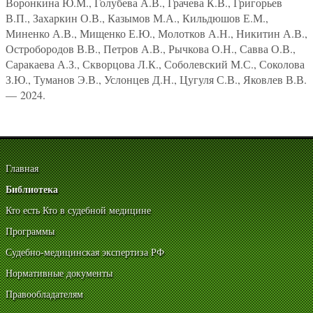
Воронкина Ю.М., Голубева А.В., Грачева К.В., Григорьев
В.П., Захаркин О.В., Казымов М.А., Кильдюшов Е.М.,
Миненко А.В., Мищенко Е.Ю., Молотков А.Н., Никитин А.В.,
Остробородов В.В., Петров А.В., Рычкова О.Н., Савва О.В.,
Саракаева А.З., Скворцова Л.К., Соболевский М.С., Соколова
З.Ю., Туманов Э.В., Услонцев Д.Н., Цугуля С.В., Яковлев В.В.
— 2024.
Главная
Библиотека
Кто есть Кто в судебной медицине
Программы
Судебно-медицинская экспертиза РФ
Нормативные документы
Правообладателям