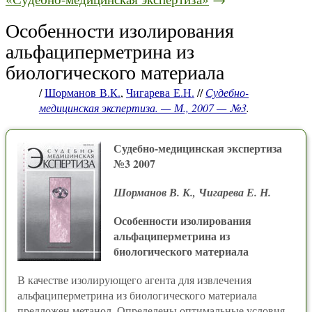
Особенности изолирования
альфациперметрина из
биологического материала
/
Шорманов В.К.
,
Чигарева Е.Н.
//
Судебно-
медицинская экспертиза. — М., 2007 — №3
.
Судебно-медицинская экспертиза
№3 2007
Шорманов В. К., Чигарева Е. Н.
Особенности изолирования
альфациперметрина из
биологического материала
В качестве изолирующего агента для извлечения
альфациперметрина из биологического материала
предложен метанол. Определены оптимальные условия