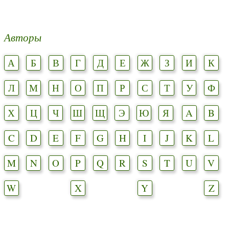
Авторы
А
Б
В
Г
Д
Е
Ж
З
И
К
Л
М
Н
О
П
Р
С
Т
У
Ф
Х
Ц
Ч
Ш
Щ
Э
Ю
Я
A
B
C
D
E
F
G
H
I
J
K
L
M
N
O
P
Q
R
S
T
U
V
W
X
Y
Z