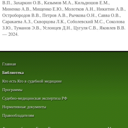
В.П., Захаркин О.В., Казымов М.А., Кильдюшов Е.М.,
Миненко А.В., Мищенко Е.Ю., Молотков А.Н., Никитин А.В.,
Остробородов В.В., Петров А.В., Рычкова О.Н., Савва О.В.,
Саракаева А.З., Скворцова Л.К., Соболевский М.С., Соколова
З.Ю., Туманов Э.В., Услонцев Д.Н., Цугуля С.В., Яковлев В.В.
— 2024.
Главная
Библиотека
Кто есть Кто в судебной медицине
Программы
Судебно-медицинская экспертиза РФ
Нормативные документы
Правообладателям