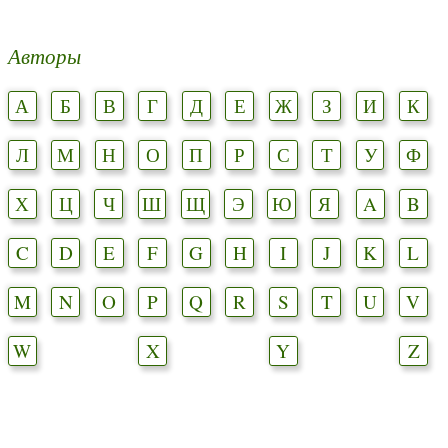
Авторы
А
Б
В
Г
Д
Е
Ж
З
И
К
Л
М
Н
О
П
Р
С
Т
У
Ф
Х
Ц
Ч
Ш
Щ
Э
Ю
Я
A
B
C
D
E
F
G
H
I
J
K
L
M
N
O
P
Q
R
S
T
U
V
W
X
Y
Z