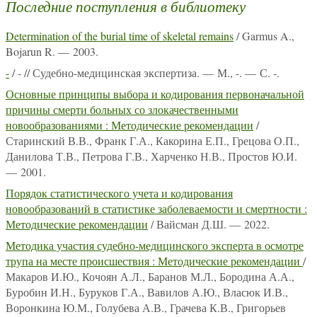
Последние поступления в библиотеку
Determination of the burial time of skeletal remains
/ Garmus A.,
Bojarun R. — 2003.
-
/ - // Судебно-медицинская экспертиза. — М., -. — С. -.
Основные принципы выбора и кодирования первоначальной
причины смерти больных со злокачественными
новообразованиями : Методические рекомендации
/
Старинский В.В., Франк Г.А., Какорина Е.П., Грецова О.П.,
Данилова Т.В., Петрова Г.В., Харченко Н.В., Простов Ю.И.
— 2001.
Порядок статистического учета и кодирования
новообразований в статистике заболеваемости и смертности :
Методические рекомендации
/ Вайсман Д.Ш. — 2022.
Методика участия судебно-медицинского эксперта в осмотре
трупа на месте происшествия : Методические рекомендации
/
Макаров И.Ю., Кочоян А.Л., Баранов М.Л., Бородина А.А.,
Буробин И.Н., Буруков Г.А., Вавилов А.Ю., Власюк И.В.,
Воронкина Ю.М., Голубева А.В., Грачева К.В., Григорьев