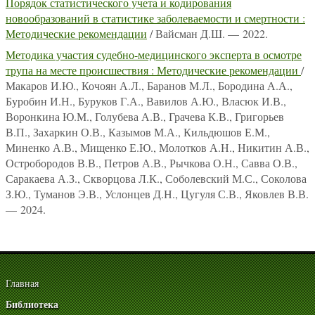
Порядок статистического учета и кодирования
новообразований в статистике заболеваемости и смертности :
Методические рекомендации
/ Вайсман Д.Ш. — 2022.
Методика участия судебно-медицинского эксперта в осмотре
трупа на месте происшествия : Методические рекомендации
/
Макаров И.Ю., Кочоян А.Л., Баранов М.Л., Бородина А.А.,
Буробин И.Н., Буруков Г.А., Вавилов А.Ю., Власюк И.В.,
Воронкина Ю.М., Голубева А.В., Грачева К.В., Григорьев
В.П., Захаркин О.В., Казымов М.А., Кильдюшов Е.М.,
Миненко А.В., Мищенко Е.Ю., Молотков А.Н., Никитин А.В.,
Остробородов В.В., Петров А.В., Рычкова О.Н., Савва О.В.,
Саракаева А.З., Скворцова Л.К., Соболевский М.С., Соколова
З.Ю., Туманов Э.В., Услонцев Д.Н., Цугуля С.В., Яковлев В.В.
— 2024.
Главная
Библиотека