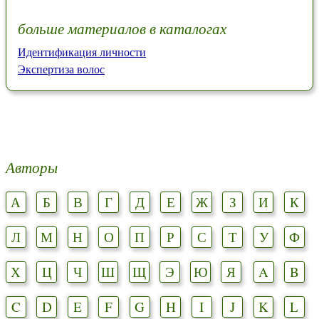
больше материалов в каталогах
Идентификация личности
Экспертиза волос
Авторы
А
Б
В
Г
Д
Е
Ж
З
И
К
Л
М
Н
О
П
Р
С
Т
У
Ф
Х
Ц
Ч
Ш
Щ
Э
Ю
Я
A
B
C
D
E
F
G
H
I
J
K
L