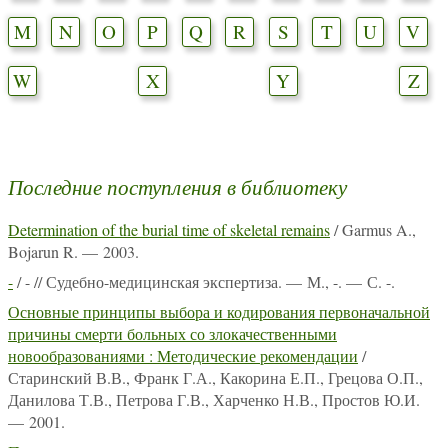
M
N
O
P
Q
R
S
T
U
V
W
X
Y
Z
Последние поступления в библиотеку
Determination of the burial time of skeletal remains
/ Garmus A.,
Bojarun R. — 2003.
-
/ - // Судебно-медицинская экспертиза. — М., -. — С. -.
Основные принципы выбора и кодирования первоначальной
причины смерти больных со злокачественными
новообразованиями : Методические рекомендации
/
Старинский В.В., Франк Г.А., Какорина Е.П., Грецова О.П.,
Данилова Т.В., Петрова Г.В., Харченко Н.В., Простов Ю.И.
— 2001.