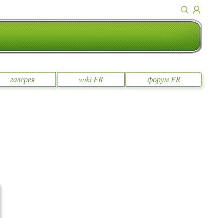
галерея
wiki FR
форум FR