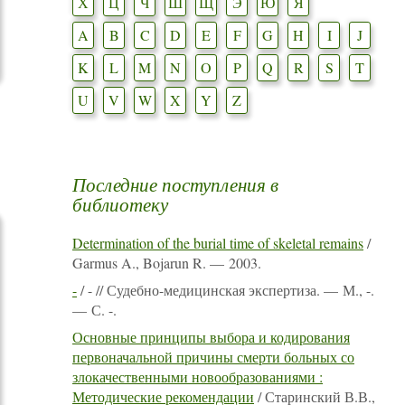
Х
Ц
Ч
Ш
Щ
Э
Ю
Я
A
B
C
D
E
F
G
H
I
J
K
L
M
N
O
P
Q
R
S
T
U
V
W
X
Y
Z
Последние поступления в
библиотеку
Determination of the burial time of skeletal remains
/
Garmus A., Bojarun R. — 2003.
-
/ - // Судебно-медицинская экспертиза. — М., -.
— С. -.
Основные принципы выбора и кодирования
первоначальной причины смерти больных со
злокачественными новообразованиями :
Методические рекомендации
/ Старинский В.В.,