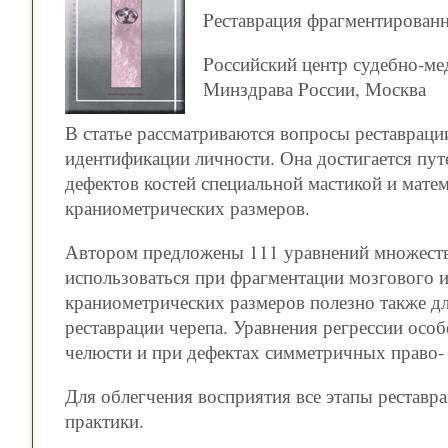
Pеставрация фрагментированн
Pоссийский центp судебно-мед
Минздрава Pоссии, Москва
В статье рассматриваются вопросы реставраци
идентификации личности. Она достигается пу
дефектов костей специальной мастикой и мат
краниометрических размеров.
Автором предложены 111 уравнений множеств
использоваться при фрагментации мозгового и
краниометрических размеров полезно также дл
реставрации черепа. Уравнения регрессии осо
челюсти и при дефектах симметричных право- 
Для облегчения восприятия все этапы рестав
практики.