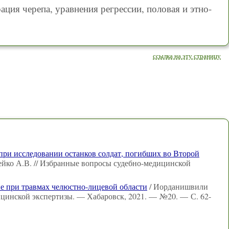
ация черепа, уравнения регрессии, половая и этно-
ссылка на эту страницу
ри исследовании останков солдат, погибших во Второй
ейко А.В. // Избранные вопросы судебно-медицинской
е при травмах челюстно-лицевой области
/ Иорданишвили
ицинской экспертизы. — Хабаровск, 2021. — №20. — С. 62-