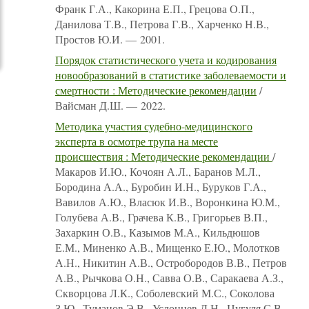
Франк Г.А., Какорина Е.П., Грецова О.П.,
Данилова Т.В., Петрова Г.В., Харченко Н.В.,
Простов Ю.И. — 2001.
Порядок статистического учета и кодирования
новообразований в статистике заболеваемости и
смертности : Методические рекомендации
/
Вайсман Д.Ш. — 2022.
Методика участия судебно-медицинского
эксперта в осмотре трупа на месте
происшествия : Методические рекомендации
/
Макаров И.Ю., Кочоян А.Л., Баранов М.Л.,
Бородина А.А., Буробин И.Н., Буруков Г.А.,
Вавилов А.Ю., Власюк И.В., Воронкина Ю.М.,
Голубева А.В., Грачева К.В., Григорьев В.П.,
Захаркин О.В., Казымов М.А., Кильдюшов
Е.М., Миненко А.В., Мищенко Е.Ю., Молотков
А.Н., Никитин А.В., Остробородов В.В., Петров
А.В., Рычкова О.Н., Савва О.В., Саракаева А.З.,
Скворцова Л.К., Соболевский М.С., Соколова
З.Ю., Туманов Э.В., Услонцев Д.Н., Цугуля С.В.,