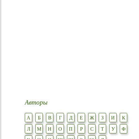
Авторы
А
Б
В
Г
Д
Е
Ж
З
И
К
Л
М
Н
О
П
Р
С
Т
У
Ф