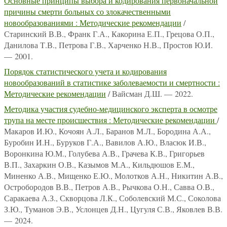
Основные принципы выбора и кодирования первоначальной
причины смерти больных со злокачественными
новообразованиями : Методические рекомендации
/
Старинский В.В., Франк Г.А., Какорина Е.П., Грецова О.П.,
Данилова Т.В., Петрова Г.В., Харченко Н.В., Простов Ю.И.
— 2001.
Порядок статистического учета и кодирования
новообразований в статистике заболеваемости и смертности :
Методические рекомендации
/ Вайсман Д.Ш. — 2022.
Методика участия судебно-медицинского эксперта в осмотре
трупа на месте происшествия : Методические рекомендации
/
Макаров И.Ю., Кочоян А.Л., Баранов М.Л., Бородина А.А.,
Буробин И.Н., Буруков Г.А., Вавилов А.Ю., Власюк И.В.,
Воронкина Ю.М., Голубева А.В., Грачева К.В., Григорьев
В.П., Захаркин О.В., Казымов М.А., Кильдюшов Е.М.,
Миненко А.В., Мищенко Е.Ю., Молотков А.Н., Никитин А.В.,
Остробородов В.В., Петров А.В., Рычкова О.Н., Савва О.В.,
Саракаева А.З., Скворцова Л.К., Соболевский М.С., Соколова
З.Ю., Туманов Э.В., Услонцев Д.Н., Цугуля С.В., Яковлев В.В.
— 2024.