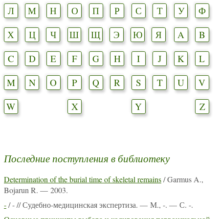
Л
М
Н
О
П
Р
С
Т
У
Ф
Х
Ц
Ч
Ш
Щ
Э
Ю
Я
A
B
C
D
E
F
G
H
I
J
K
L
M
N
O
P
Q
R
S
T
U
V
W
X
Y
Z
Последние поступления в библиотеку
Determination of the burial time of skeletal remains
/ Garmus A.,
Bojarun R. — 2003.
-
/ - // Судебно-медицинская экспертиза. — М., -. — С. -.