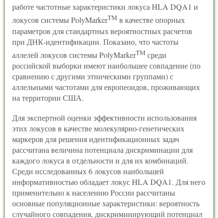
работе частотные характеристики локуса HLA DQA1 и
TM
локусов системы PolyMarker
в качестве опорных
параметров для стандартных вероятностных расчетов
при ДНК-идентификации. Показано, что частоты
TM
аллелей локусов системы PolyMarker
среди
российской выборки имеют наибольшее совпадение (по
сравнению с другими этническими группами) с
аллельными частотами для европеоидов, проживающих
на территории США.
Для экспертной оценки эффективности использования
этих локусов в качестве молекулярно-генетических
маркеров для решения идентификационных задач
рассчитана величина потенциала дискриминации для
каждого локуса в отдельности и для их комбинаций.
Среди исследованных 6 локусов наибольшей
информативностью обладает локус HLA DQA1. Для него
применительно к населению Pоссии рассчитаны
основные популяционные характеристики: вероятность
случайного совпадения, дискриминирующий потенциал