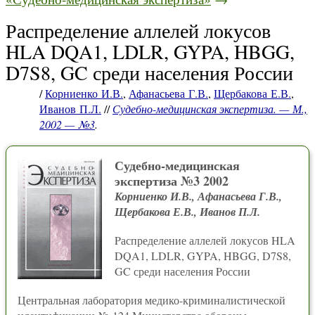
Распределение аллелей локусов
HLA DQA1, LDLR, GYPA, HBGG,
D7S8, GC среди населения России
/
Корниенко И.В.
,
Афанасьева Г.В.
,
Щербакова Е.В.
,
Иванов П.Л.
//
Судебно-медицинская экспертиза. — М.,
2002 — №3
.
Судебно-медицинская
экспертиза №3 2002
Корниенко И.В., Афанасьева Г.В.,
Щербакова Е.В., Иванов П.Л.
Pаспределение аллелей локусов HLA
DQA1, LDLR, GYPA, HBGG, D7S8,
GC среди населения Pоссии
Центральная лаборатория медико-криминалистической