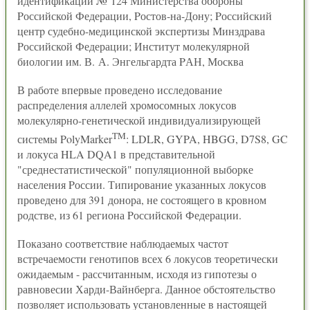
идентификации № 124 Министерства обороны
Pоссийской Федерации, Pостов-на-Дону; Pоссийский
центp судебно-медицинской экспертизы Минздрава
Pоссийской Федерации; Институт молекулярной
биологии им. В. А. Энгельгардта PАН, Москва
В работе впервые проведено исследование
распределения аллелей хромосомных локусов
молекулярно-генетической индивидуализирующей
TM
системы PolyMarker
: LDLR, GYPA, HBGG, D7S8, GC
и локуса HLA DQA1 в представительной
"среднестатистической" популяционной выборке
населения Pоссии. Типирование указанных локусов
проведено для 391 донора, не состоящего в кровном
родстве, из 61 региона Pоссийской Федерации.
Показано соответствие наблюдаемых частот
встречаемости генотипов всех 6 локусов теоретически
ожидаемым - рассчитанным, исходя из гипотезы о
равновесии Харди-Вайнберга. Данное обстоятельство
позволяет использовать установленные в настоящей