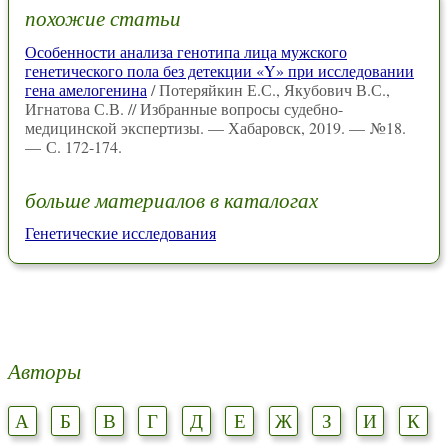
похожие статьи
Особенности анализа генотипа лица мужского
генетического пола без детекции «Y» при исследовании
гена амелогенина
/ Потеряйкин Е.С., Якубович В.С.,
Игнатова С.В. // Избранные вопросы судебно-
медицинской экспертизы. — Хабаровск, 2019. — №18.
— С. 172-174.
больше материалов в каталогах
Генетические исследования
Авторы
А
Б
В
Г
Д
Е
Ж
З
И
К