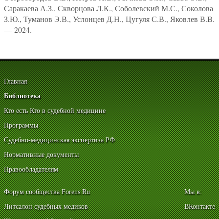
Саракаева А.З., Скворцова Л.К., Соболевский М.С., Соколова
З.Ю., Туманов Э.В., Услонцев Д.Н., Цугуля С.В., Яковлев В.В.
— 2024.
Главная
Библиотека
Кто есть Кто в судебной медицине
Программы
Судебно-медицинская экспертиза РФ
Нормативные документы
Правообладателям
Форум сообщества Forens.Ru
Мы в:
Литсалон судебных медиков
ВКонтакте