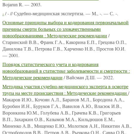
Bojarun R. — 2003.
-
/ - // Судебно-медицинская экспертиза. — М., -. — С. -.
Основные принципы выбора и кодирования первоначальной
причины смерти больных со злокачественными
новообразованиями : Методические рекомендации
/
Старинский В.В., Франк Г.А., Какорина Е.П., Грецова О.П.,
Данилова Т.В., Петрова Г.В., Харченко Н.В., Простов Ю.И.
— 2001.
Порядок статистического учета и кодирования
новообразований в статистике заболеваемости и смертности :
Методические рекомендации
/ Вайсман Д.Ш. — 2022.
Методика участия судебно-медицинского эксперта в осмотре
трупа на месте происшествия : Методические рекомендации
/
Макаров И.Ю., Кочоян А.Л., Баранов М.Л., Бородина А.А.,
Буробин И.Н., Буруков Г.А., Вавилов А.Ю., Власюк И.В.,
Воронкина Ю.М., Голубева А.В., Грачева К.В., Григорьев
В.П., Захаркин О.В., Казымов М.А., Кильдюшов Е.М.,
Миненко А.В., Мищенко Е.Ю., Молотков А.Н., Никитин А.В.,
Остробородов В.В., Петров А.В., Рычкова О.Н., Савва О.В.,