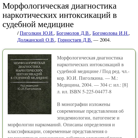
Морфологическая диагностика
наркотических интоксикаций в
судебной медицине
/
Пиголкин Ю.И.
,
Богомолов Д.В.
,
Богомолова И.Н.
,
Должанский О.В.
,
Горностаев Д.В.
— 2004.
Морфологическая диагностика
наркотических интоксикаций в
судебной медицине / Под ред. чл.-
кор. Ю.И. Пиголкина. — М.:
Медицина, 2004. — 304 с: ил.: [8]
л. ил. ISBN 5-225-04477-8
В монографии изложены
современные представления об
эпидемиологии, патогенезе и
морфологии наркоманий. Описаны определения и
классификации, современные представления о
молекулярных механизмах действия злоупотребления