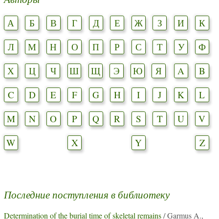
А
Б
В
Г
Д
Е
Ж
З
И
К
Л
М
Н
О
П
Р
С
Т
У
Ф
Х
Ц
Ч
Ш
Щ
Э
Ю
Я
A
B
C
D
E
F
G
H
I
J
K
L
M
N
O
P
Q
R
S
T
U
V
W
X
Y
Z
Последние поступления в библиотеку
Determination of the burial time of skeletal remains
/ Garmus A.,