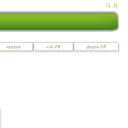
галерея
wiki FR
форум FR