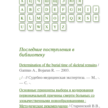
Х
Ц
Ч
Ш
Щ
Э
Ю
Я
A
B
C
D
E
F
G
H
I
J
K
L
M
N
O
P
Q
R
S
T
U
V
W
X
Y
Z
Последние поступления в
библиотеку
Determination of the burial time of skeletal remains
/
Garmus A., Bojarun R. — 2003.
-
/ - // Судебно-медицинская экспертиза. — М., -.
— С. -.
Основные принципы выбора и кодирования
первоначальной причины смерти больных со
злокачественными новообразованиями :
Методические рекомендации
/ Старинский В.В.,