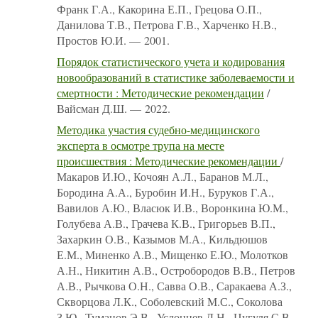
Франк Г.А., Какорина Е.П., Грецова О.П.,
Данилова Т.В., Петрова Г.В., Харченко Н.В.,
Простов Ю.И. — 2001.
Порядок статистического учета и кодирования
новообразований в статистике заболеваемости и
смертности : Методические рекомендации
/
Вайсман Д.Ш. — 2022.
Методика участия судебно-медицинского
эксперта в осмотре трупа на месте
происшествия : Методические рекомендации
/
Макаров И.Ю., Кочоян А.Л., Баранов М.Л.,
Бородина А.А., Буробин И.Н., Буруков Г.А.,
Вавилов А.Ю., Власюк И.В., Воронкина Ю.М.,
Голубева А.В., Грачева К.В., Григорьев В.П.,
Захаркин О.В., Казымов М.А., Кильдюшов
Е.М., Миненко А.В., Мищенко Е.Ю., Молотков
А.Н., Никитин А.В., Остробородов В.В., Петров
А.В., Рычкова О.Н., Савва О.В., Саракаева А.З.,
Скворцова Л.К., Соболевский М.С., Соколова
З.Ю., Туманов Э.В., Услонцев Д.Н., Цугуля С.В.,