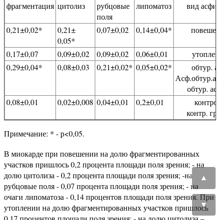
фрагментация
цитолиз
рубцовые
липоматоз
вид асфи
поля
0,21±0,02*
0,21±
0,07±0,02
0,14±0,04*
повеше
0,05*
0,17±0,07
0,09±0,02
0,09±0,02
0,06±0,01
утоплен
0,29±0,04*
0,08±0,03
0,21±0,02*
0,05±0,02*
обтур. а
Асф.обтур.а
обтур. ас
0,08±0,01
0,02±0,008
0,04±0,01
0,2±0,01
контро
контр. гр
Примечание: * - р<0,05.
В миокарде при повешении на долю фрагментированных
участков пришлось 0,2 процента площади поля зрения; - на
долю цитолиза - 0,2 процента площади поля зрения; -на
▲
рубцовые поля - 0,07 процента площади поля зрения; - на
очаги липоматоза - 0,14 процентов площади поля зрения. При
▼
утоплении на долю фрагментированных участков пришлось
0,17 процентов площади поля зрения; - на долю цитолиза –