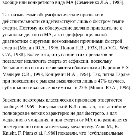
вообще или конкретного вида МА [Семененко Л.А., 1983].
Так называемые общеасфиктические признаки в
действительности свидетельствуют лишь о быстром темпе
смерти. Поэтому их обнаружение должно приводить не к
установке диагноза МА, а к ее дифференциальной
диагностике с другими возможными причинами быстрой
смерти [Молин Ю.А., 1996, Попов Н.В., 1938, Rao V.G., Wetli
C.V., 1988]. Более того, отсутствие этих признаков не
позволяет исключить смерть от асфиксии, поскольку
большинство из них не являются облигатными [Баринов Е.Х.,
Мальцев С.В., 1998, Концевич И.А., 1964]. Так, пятна Тардье
при повешении с рывком выявляются лишь в 47% случаев,
субконъюнкти­вальные экхимозы - в 25% [Молин Ю.А., 1996].
Значение некоторых классических признаков отвергается
вообще. В 1969г. Богуславский В.Л. показал, что застойное
полнокровие легких характерно не для быстрого, а для
медленного умирания, и при смерти от МА оно развивается
посмертно по гипостатическому механизму. Zaini M., B.
Knight, F. Plum et al. [1988] показали, что "субплевральные