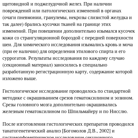
щитовидной и поджелудочной желез. При наличии
повреждений или патологических изменений в органах
(очаги пневмонии, гранулемы, некрозы слизистой желудка и
так далее) брались кусочки тканей на границе этих
изменений. При повешении дополнительно изымался кусочек
кожи со странгуляционной бороздой с передней поверхности
шеи. Для химического исследования изымались кровь и моча
(при ее наличии) для определения этилового спирта и его
суррогатов. Результаты исследования по каждому случаю
(секционный материал) заносились в специально
разработанную регистрационную карту, содержание которой
изложено выше.
Гистологическое исследование проводилось по стандартной
методике с окрашиванием срезов гематоксилином и эозином.
Срезы головного мозга дополнительно окрашивались
железным гематоксилином по Шпильмайеру и по Нисслю.
После изготовления гистологических препаратов проводился
танатогенетический анализ [Богомолов Д.В., 2002] и
гистоморфометрическое исследование секционного