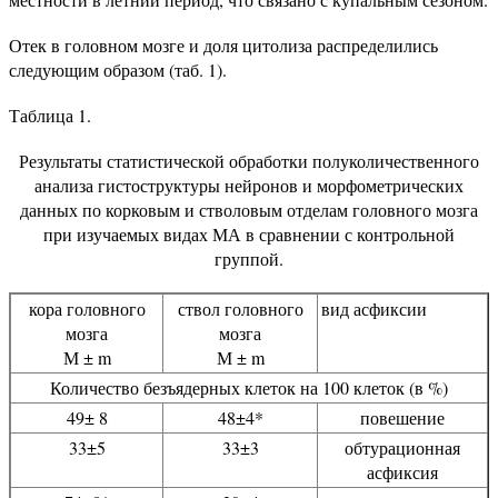
Отек в головном мозге и доля цитолиза распределились
следующим образом (таб. 1).
Таблица 1.
Результаты статистической обработки полуколичественного
анализа гистоструктуры нейронов и морфометрических
данных по корковым и стволовым отделам головного мозга
при изучаемых видах МА в сравнении с контрольной
группой.
кора головного
ствол головного
вид асфиксии
мозга
мозга
М ± m
М ± m
Количество безъядерных клеток на 100 клеток (в %)
49± 8
48±4*
повешение
33±5
33±3
обтурационная
асфиксия