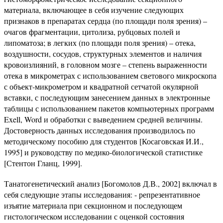
материала, включающее в себя изучение следующих
признаков в препаратах сердца (по площади поля зрения) –
очагов фрагментации, цитолиза, рубцовых полей и
липоматоза; в легких (по площади поля зрения) – отека,
воздушности, сосудов, структурных элементов и наличия
кровоизлияний, в головном мозге – степень выраженности
отека в микрометрах с использованием светового микроскопа
с объект-микрометром и квадратной сетчатой окулярной
вставки, с последующим занесением данных в электронные
таблицы с использованием пакетов компьютерных программ
Exell, Word и обработки с выведением средней величины.
Достоверность данных исследования производилось по
методическому пособию для студентов [Косаговская И.И.,
1995] и руководству по медико-биологической статистике
[Стентон Гланц, 1999].
Танатогенетический анализ [Богомолов Д.В., 2002] включал в
себя следующие этапы исследования: - репрезентативное
изъятие материала при секционном и последующем
гистологическом исследовании с оценкой состояния