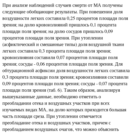
При анализе наблюдений случаев смерти от МА получены
следующие обобщающие результаты. При повешении доля
воздушноcти легких составила 0,25 процентов площади поля
зрения; на долю кровоизлияний пришлось 0,1 процента
площади поля зрения; на долю сосудов пришлось 0,09
процентов площади поля зрения. При утоплении
(асфиктический и смешанные типы) доля воздушной ткани
легких составила 0,3 процента площади поля зрения;
кровоизлияния составили 0,07 процентов площади поля
зрения; сосуды - 0,06 процентов площади поля зрения. Для
обтурационной асфиксии доля воздушности легких составила
0,3 процента площади поля зрения; кровоизлияния составили
0,09 процентов площади поля зрения; сосуды - 0,07 процента
площади поля зрения (таб. 6). Таким образом, анализируя
вышеуказанные данные, необходимо отметить о
преобладании отека и воздушных участков при всех
изучаемых видах МА, на долю которых приходится большая
часть площади среза. При утоплении отмечается
преобладание отека и воздушных участков, причем с
преобладанием воздушных очагов, что можно объяснить