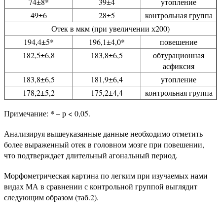
74±8*
39±4
утопление
49±6
28±5
контрольная группа
Отек в мкм (при увеличении х200)
194,4±5*
196,1±4,0*
повешение
182,5±6,8
183,8±6,5
обтурационная
асфиксия
183,8±6,5
181,9±6,4
утопление
178,2±5,2
175,2±4,4
контрольная группа
*
Примечание:
– р < 0,05.
Анализируя вышеуказанные данные необходимо отметить
более выраженный отек в головном мозге при повешении,
что подтверждает длительный агональный период.
Морфометрическая картина по легким при изучаемых нами
видах МА в сравнении с контрольной группой выглядит
следующим образом (таб.2).