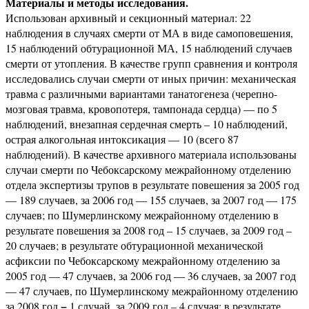
Материалы и методы исследования.
Использован архивный и секционный материал: 22
наблюдения в случаях смерти от МА в виде самоповешения,
15 наблюдений обтурационной МА, 15 наблюдений случаев
смерти от утопления. В качестве групп сравнения и контроля
исследовались случаи смерти от иных причин: механическая
травма с различными вариантами танатогенеза (черепно-
мозговая травма, кровопотеря, тампонада сердца) — по 5
наблюдений, внезапная сердечная смерть – 10 наблюдений,
острая алкогольная интоксикация — 10 (всего 87
наблюдений). В качестве архивного материала использованы
случаи смерти по Чебоксарскому межрайонному отделению
отдела экспертизы трупов в результате повешения за 2005 год
— 189 случаев, за 2006 год — 155 случаев, за 2007 год — 175
случаев; по Шумерлинскому межрайонному отделению в
результате повешения за 2008 год – 15 случаев, за 2009 год –
20 случаев; в результате обтурационной механической
асфиксии по Чебоксарскому межрайонному отделению за
2005 год — 47 случаев, за 2006 год — 36 случаев, за 2007 год
— 47 случаев, по Шумерлинскому межрайонному отделению
−
за 2008 год
1
случай, за 2009 год – 4 случая; в результате