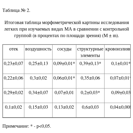
Таблица № 2.
Итоговая таблица морфометрической картины исследования
легких при изучаемых видах МА в сравнении с контрольной
группой (в процентах по площади зрения) (М ± m).
отек
воздушность
сосуды
структурные
кровоизлиян
элементы
0,23±0,07
0,25±0,13
0,09±0,01*
0,39±0,13*
0,1±0,01*
0,22±0,06
0,3±0,02
0,06±0,01*
0,35±0,06
0,07±0,01*
0,29±0,02
0,34±0,07
0,07±0,01
0,2±0,03*
0,09±0,03
0,1±0,02
0,15±0,03
0,13±0,02
0,6±0,03
0,04±0,008
Примечание: * - р<0,05.