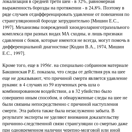
локализация в средней тре­ти шеи - в 32%, равномерная
выраженность борозды на протяжении - в 24,8%. Поэтому в
ряде случаев отдифференцировать удавление от по­вешения по
странгуляционной борозде затруднительно [Мишин Е.С.,
1997]. Механизмы повреждений хиоидеоларинготрахеального
комплекса при разных видах МА сходны, и лишь признаки
сдавления с боков, которые имеются не всегда, могут помочь в
дифференциальной диагностике [Кодин В.А., 1974, Мишин
Е.С., 1997].
Кроме того, еще в 1956г. на специально собранном материале
Бакшинская Р.Е. показала, что следы от действия рук на шее
еще не доказывают, что причиной смерти является удавление
руками: в 4 случаях из 59 изученных речь шла о
комбинированном воздействии, а в 32 убийство было
совершено иным способом, и обнаруженные следы на шее не
были связаны непосредственно с причиной наступления
смерти. Эта работа также была незаслуженно забыта. В
результате эксперты не уделяют внимания доказательству
причинно-следственной связи странгуляции со смертью даже
при одновременном наличии черепно-мозговой или иной