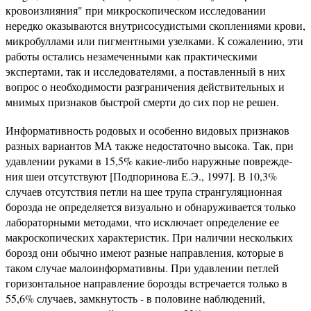
кровоизлияния" при микроскопическом исследовании
нередко оказываются внутрисосудистыми скоплениями крови,
микробуллами или пигментными узелками. К сожалению, эти
работы остались незамеченными как практическими
экспертами, так и исследователями, а поставленный в них
вопрос о необходимости разграничения действительных и
мнимых признаков быстрой смерти до сих пор не решен.
Информативность родовых и особенно видовых признаков
разных вариантов МА также недостаточно высока. Так, при
удавлении руками в 15,5% какие-либо наружные поврежде­
ния шеи отсутствуют [Подпоринова Е.Э., 1997]. В 10,3%
случаев отсутствия петли на шее трупа странгуляционная
борозда не определяется визуально и обна­руживается только
лабораторными методами, что исключает определение ее
макроскопических характеристик. При наличии нескольких
борозд они обычно имеют разные направления, которые в
таком случае малоинформативны. При удавлении петлей
горизонтальное направление борозды встре­чается только в
55,6% случаев, замкнутость - в половине наблюдений,