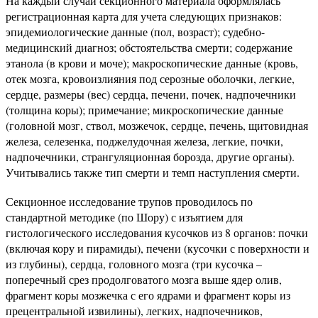
На каждый случай секционного материала оформлялась
регистрационная карта для учета следующих признаков:
эпидемиологические данные (пол, возраст); судебно-
медицинский диагноз; обстоятельства смерти; содержание
этанола (в крови и моче); макроскопические данные (кровь,
отек мозга, кровоизлияния под серозные оболочки, легкие,
сердце, размеры (вес) сердца, печени, почек, надпочечники
(толщина коры); примечание; микроскопические данные
(головной мозг, ствол, мозжечок, сердце, печень, щитовидная
железа, селезенка, поджелудочная железа, легкие, почки,
надпочечники, странгуляционная борозда, другие органы).
Учитывались также тип смерти и темп наступления смерти.
Секционное исследование трупов проводилось по
стандартной методике (по Шору) с изъятием для
гистологического исследования кусочков из 8 органов: почки
(включая кору и пирамиды), печени (кусочки с поверхности и
из глубины), сердца, головного мозга (три кусочка –
поперечный срез продолговатого мозга выше ядер олив,
фрагмент коры мозжечка с его ядрами и фрагмент коры из
прецентральной извилины), легких, надпочечников,