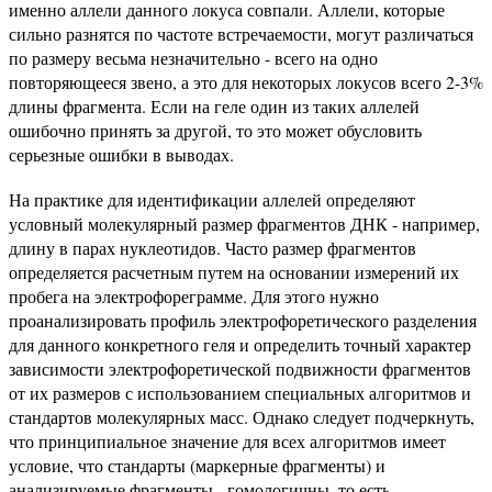
именно аллели данного локуса совпали. Аллели, которые
сильно разнятся по частоте встречаемости, могут различаться
по размеру весьма незначительно - всего на одно
повторяющееся звено, а это для некоторых локусов всего 2-3%
длины фрагмента. Если на геле один из таких аллелей
ошибочно принять за другой, то это может обусловить
серьезные ошибки в выводах.
На практике для идентификации аллелей определяют
условный молекулярный размер фрагментов ДНК - например,
длину в парах нуклеотидов. Часто размер фрагментов
определяется расчетным путем на основании измерений их
пробега на электрофореграмме. Для этого нужно
проанализировать профиль электрофоретического разделения
для данного конкретного геля и оп­ределить точный характер
зависимости электрофоретической подвижности фрагментов
от их размеров с использованием специальных алгоритмов и
стандартов молекулярных масс. Однако следует подчеркнуть,
что принципиальное значение для всех алгоритмов имеет
условие, что стандарты (маркерные фрагменты) и
анализируемые фрагменты - гомологичны, то есть,