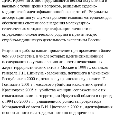
ДНК. Кроме того, оно представляется весьма актуальным и
важным с точки зрения вопросов, решаемых судебно-
медицинской идентификационной экспертизой. Результаты
диссертации могут служить дополнительным материалом для
обеспечения системного внедрения молекулярно-
генетических мето­дов идентификации личности и
определения биологического родства в практическую
судебно-медицинскую деятельность экспертизы России.
Результаты работы нашли применение при проведении более
чем 700 экспертиз, в числе которых идентификационные
исследования по установлению личности неопознанных
жертв террористических актов в Москве в 1999 г., останков
генерала Г.Н. Шпигуна - заложника, погибшего в Чеченской
Республике в 2000 г., останков украинского журналиста Г.
Гонгадзе в 2001 г., массового убийства малолетних детей в
Красноярске 2005 г., убийства женщин, сопряженные с их
изнасилованиями на территории Иркутской области в период
с 1994 по 2000 г.г., умышленного убийства губернатора
Магаданской области В.И. Цветкова в 2002 г., идентификация
неопознанного тела задержанного по подозрению в