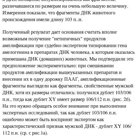
различавшиеся по размерам на очень небольшую величину.
Измерения показали, что фрагменты ДНК животного
происхождения имели длину 103 п..н.
Полученный результат дает основания считать вполне
возможным получение "нетипичных" продуктов
амплификации при судебно-экспертном типировании гена
амелогенина в препаратах ДНК человека, к которым ока­залась
примешана ДНК (домашних) животных. Мы подтвердили это
предположение эксперимен­тально: при смешивании
продуктов амплификации вышеуказанных препаратов и
внесении их в одну дорожку ПААГ, амплификационнные
фрагменты выглядели как фрагменты, свойственные мужской
ДНК, хотя их размеры отличались: получился дублет 103/106
п.н., тогда как дублет XY имеет размер 106/112 п.н. (рис. 2б).
На это нужно обращать особое внимание при выполнении
экспертных исследований, так как дублет 103/106 п.н.
ошибочно мо­жет быть воспринят экспертом как
характеристи­ческий признак мужской ДНК - дублет XY 106/
112 п.н. (ср. с рис.1а).