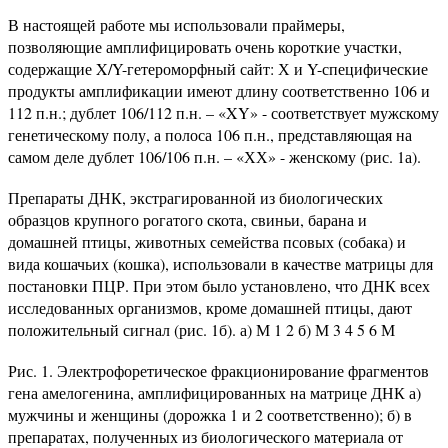
В настоящей работе мы использовали праймеры,
позволяющие амплифицировать очень короткие участки,
содержащие X/Y-гетероморфный сайт: Х и Y-специфические
продукты амплификации имеют длину соответственно 106 и
112 п.н.; дублет 106/112 п.н. – «XY» - соответствует мужскому
генетическому полу, а полоса 106 п.н., представляющая на
самом деле дублет 106/106 п.н. – «ХХ» - женскому (рис. 1а).
Препараты ДНК, экстрагированной из биологических
образцов крупного рогатого скота, свиньи, барана и
домашней птицы, животных семейства псовых (собака) и
вида кошачьих (кошка), использовали в качестве мат­рицы для
постановки ПЦР. При этом было установлено, что ДНК всех
исследованных организмов, кроме домашней птицы, дают
положительный сигнал (рис. 1б). а) М 1 2 б) М 3 4 5 6 М
Рис. 1. Электрофоретическое фракционирование фрагментов
гена амелогенина, амплифицированных на матрице ДНК а)
мужчины и женщины (дорожка 1 и 2 соответственно); б) в
препаратах, полученных из биологического материала от