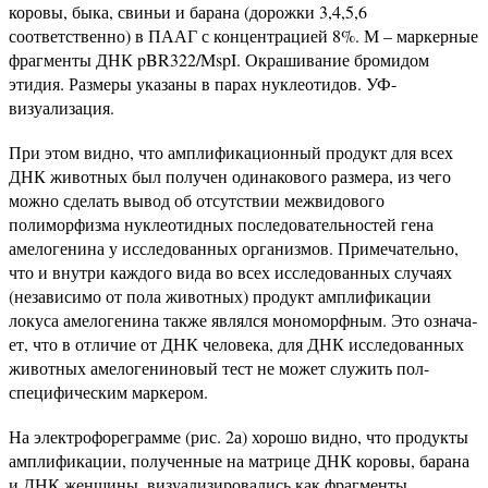
коровы, быка, свиньи и барана (дорожки 3,4,5,6
соответственно) в ПААГ с концентрацией 8%. М – маркерные
фрагменты ДНК pBR322/MspI. Окрашивание бромидом
этидия. Размеры указаны в парах нуклеотидов. УФ-
визуализация.
При этом видно, что амплификационный продукт для всех
ДНК животных был получен одинакового размера, из чего
можно сделать вывод об отсутствии межвидового
полиморфизма нуклеотидных последовательностей гена
амелогенина у исследованных организмов. Примечательно,
что и внутри каждого вида во всех исследованных слу­чаях
(независимо от пола животных) продукт амплификации
локуса амелогенина также являлся мономорфным. Это означа­
ет, что в отличие от ДНК человека, для ДНК иссле­дованных
животных амелогениновый тест не мо­жет служить пол-
специфическим маркером.
На электрофореграмме (рис. 2а) хорошо видно, что продукты
амплификации, полученные на матрице ДНК коровы, барана
и ДНК женщины, визуализировались как фрагменты,