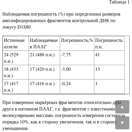
Таблица 1
Наблюдаемая погрешность (%) при определении размеров
амплифицированных фрагментов контрольной ДНК по
локусу D1S80
Истинные
Наблюдаемые
Погрешность,%
Погрешность,
аллели
в ПААГ
п.н.
24 (529
21 (488 п.н.)
-7,75
41
п.н.)
18 (433
17 (420 п.н.)
-3,00
13
п.н.)
17 (417
17 (416 п.н.)
-0,24
1
п.н.)
При измерении маркёрных фрагментов относительно друг
▲
друга в нативном ПААГ, т.е. фрагментов с известными
молекулярными массами, погрешность измерения составила
порядка 10%, как в сторону увеличения, так и в сторону
▼
уменьшения.