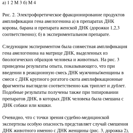
а) 1 2 М 3 б) М 4
Рис. 2. Электрофоретическое фракционирование продуктов
амплификации гена амелогенина а) в препаратах ДНК
коровы, барана и препарата женской ДНК (дорожки 1,2,3
соответственно); б) в экспериментальном препарате.
Следующим экспериментом была совместная амплификация
гена амелогенина на матрице ДНК, выделенных из
биологических образцов человека и животных. На рис. 3
приведены результаты опыта, показывающего, что при
введении в реакционную смесь ДНК мужчины/женщины в
смеси с ДНК крупного рогатого скота амплификационные
фрагменты выглядели соответственно как триплет и дублет.
Подобные результаты получены также при типировании
препаратов ДНК, в которых ДНК человека была смешана с
ДНК собаки или кошки.
Очевидно, что с точки зрения судебно-меди­цинской
экспертизы особую опасность представ­ляет случай смешения
ДНК животного именно с ДНК женщины (рис. 3, дорожка 2),