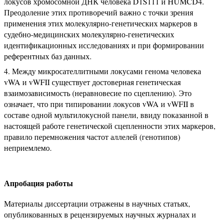
локусов хромосомной ДНК человека D1S111 и HUMCD4.
Преодоление этих противоречий важно с точки зрения
применения этих молекулярно-генетических маркеров в
судебно-медицинских молекулярно-генетических
идентификационных исследованиях и при формировании
референтных баз данных.
Между микросателлитными локусами генома человека
vWA и vWFII существует достоверная генетическая
взаимозависимость (неравновесие по сцеплению). Это
означает, что при типировании локусов vWA и vWFII в
составе одной мультилокусной панели, ввиду показанной в
настоящей работе генетической сцепленности этих маркеров,
правило перемножения частот аллелей (генотипов)
неприемлемо.
Апробация работы
Материалы диссертации отра­жены в научных статьях,
опубликованных в рецензируемых научных журналах и