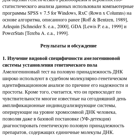
статистического анализа дан­ных использовали компьютерные
программы SPSS v 7.5 for Windows, RxC (Rown x Columns) на
основе алгоритма, описанного ранeе [Roff & Bentzen, 1989],
Arlequin [Schneider S. e.a., 2000], GDA [Lewis P. e.a., 1999] и
PowerStats [Tereba A. e.a., 1999].
Результаты и обсуждение
1. Изучение видовой специфичности амелогениновой
системы установления генетического пола
Амелогениновый тест на половую принадлеж­ность ДНК
широко используют в судебном молекулярно-генетическом
идентификационном ана­лизе по причине его надежности и
простоты. Кро­ме того, считается, что он превосходит по
чувстви­тельности многие известные на сегодняшний день
амплификационные индивидуализирующие системы,
оперирующие на уровне хромосомной ДНК чело­века,
позволяя даже в базовой постановке (УФ-детекция)
диагностировать генетическую по­ловую принадлежность
препаратов, содержащих единичные молекулы ДНК.