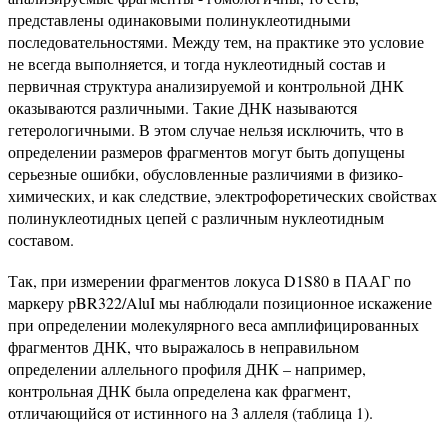
представлены одинаковыми полинуклеотидными
последовательностями. Между тем, на практике это условие
не всегда выполняется, и тогда нуклеотидный состав и
первичная структура анализируемой и контрольной ДНК
оказываются различными. Такие ДНК называются
гетерологичными. В этом случае нельзя исключить, что в
определении размеров фрагментов могут быть допущены
серьезные ошибки, обусловленные различиями в физико-
химических, и как следствие, электрофоретических свойствах
полинуклеотидных цепей с различным нуклеотидным
составом.
Так, при измерении фрагментов локуса D1S80 в ПААГ по
маркеру pBR322/AluI мы наблюдали позиционное искажение
при определении молекулярного веса амплифицированных
фрагментов ДНК, что выражалось в неправильном
определении аллельного профиля ДНК – например,
контрольная ДНК была определена как фрагмент,
отличающийся от истинного на 3 аллеля (таблица 1).