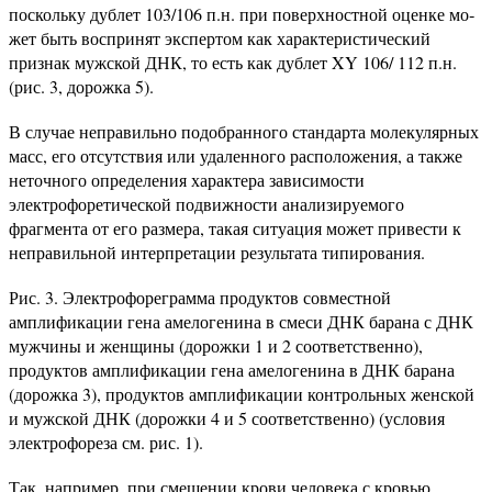
поскольку дублет 103/106 п.н. при поверхностной оценке мо­
жет быть воспринят экспертом как характеристи­ческий
признак мужской ДНК, то есть как дублет XY 106/ 112 п.н.
(рис. 3, дорожка 5).
В случае неправильно подобранного стандарта молекулярных
масс, его отсутствия или удаленного расположения, а также
неточного определения характера зависимости
электрофоретической подвижности анализируемого
фрагмента от его размера, такая ситуация может привести к
неправильной интерпретации результата типирования.
Рис. 3. Электрофореграмма продуктов совместной
амплифика­ции гена амелогенина в смеси ДНК барана с ДНК
мужчины и женщины (дорожки 1 и 2 соответственно),
продуктов амплификации гена амелогенина в ДНК барана
(дорожка 3), продуктов амплификации контрольных женской
и мужской ДНК (дорожки 4 и 5 соответ­ственно) (условия
электрофореза см. рис. 1).
Так, на­пример, при смешении крови человека с кровью