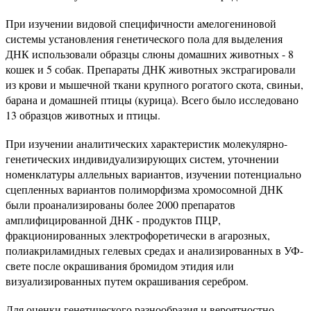
При изучении видовой специфичности амелогениновой
системы установления генетического пола для выделения
ДНК использовали образцы слюны домашних животных - 8
кошек и 5 собак. Препараты ДНК животных экстрагировали
из крови и мышечной ткани крупного рогатого скота, свиньи,
барана и домашней птицы (курица). Всего было исследовано
13 образцов животных и птицы.
При изучении аналитических характеристик молекулярно-
генетических индивидуализирующих систем, уточнении
номенклатуры аллельных вариантов, изучении потенциально
сцепленных вариантов полиморфизма хромосомной ДНК
были проанализированы более 2000 препаратов
амплифицированной ДНК - продуктов ПЦР,
фракционированных электрофоретически в агарозных,
полиакриламидных гелевых средах и анализированных в УФ-
свете после окрашивания бромидом этидия или
визуализированных путем окрашивания серебром.
Для оценки генетического разнообразия и вероятностно-