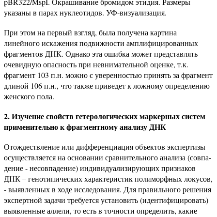
pBR322/MspI. Окрашивание бромидом этидия. Размеры
указаны в парах нуклеотидов. УФ-визуализация.
При этом на первый взгляд, была получена картина
линейного искажения подвижности амплифицированных
фрагментов ДНК. Однако эта ошибка может представлять
очевидную опасность при невнимательной оценке, т.к.
фрагмент 103 п.н. можно с уверенностью принять за фрагмент
длиной 106 п.н., что также приведет к ложному определению
женского пола.
2. Изучение свойств гетерологических маркерных систем
применительно к фрагментному анализу ДНК
Отождествление или дифференциация объектов экспертизы
осуществляется на основании сравнительного анализа (совпа­
дение - несовпадение) индивидуализирующих при­знаков
ДНК – генотипических характеристик полиморфных локусов,
- выявленных в ходе исследования. Для правильного решения
экспертной задачи требуется установить (идентифицировать)
выявленные аллели, то есть в точности определить, какие