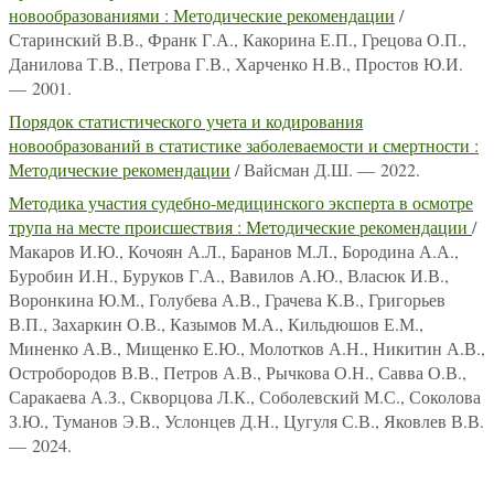
новообразованиями : Методические рекомендации
/
Старинский В.В., Франк Г.А., Какорина Е.П., Грецова О.П.,
Данилова Т.В., Петрова Г.В., Харченко Н.В., Простов Ю.И.
— 2001.
Порядок статистического учета и кодирования
новообразований в статистике заболеваемости и смертности :
Методические рекомендации
/ Вайсман Д.Ш. — 2022.
Методика участия судебно-медицинского эксперта в осмотре
трупа на месте происшествия : Методические рекомендации
/
Макаров И.Ю., Кочоян А.Л., Баранов М.Л., Бородина А.А.,
Буробин И.Н., Буруков Г.А., Вавилов А.Ю., Власюк И.В.,
Воронкина Ю.М., Голубева А.В., Грачева К.В., Григорьев
В.П., Захаркин О.В., Казымов М.А., Кильдюшов Е.М.,
Миненко А.В., Мищенко Е.Ю., Молотков А.Н., Никитин А.В.,
Остробородов В.В., Петров А.В., Рычкова О.Н., Савва О.В.,
Саракаева А.З., Скворцова Л.К., Соболевский М.С., Соколова
З.Ю., Туманов Э.В., Услонцев Д.Н., Цугуля С.В., Яковлев В.В.
— 2024.