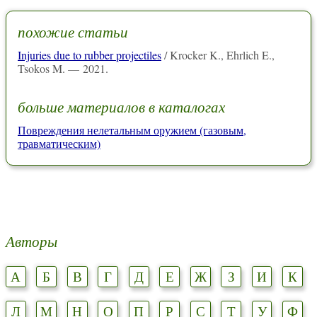
похожие статьи
Injuries due to rubber projectiles
/ Krocker K., Ehrlich E.,
Tsokos M. — 2021.
больше материалов в каталогах
Повреждения нелетальным оружием (газовым,
травматическим)
Авторы
А
Б
В
Г
Д
Е
Ж
З
И
К
Л
М
Н
О
П
Р
С
Т
У
Ф