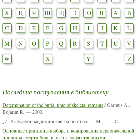
Х
Ц
Ч
Ш
Щ
Э
Ю
Я
A
B
C
D
E
F
G
H
I
J
K
L
M
N
O
P
Q
R
S
T
U
V
W
X
Y
Z
Последние поступления в библиотеку
Determination of the burial time of skeletal remains
/ Garmus A.,
Bojarun R. — 2003.
-
/ - // Судебно-медицинская экспертиза. — М., -. — С. -.
Основные принципы выбора и кодирования первоначальной
причины смерти больных со злокачественными