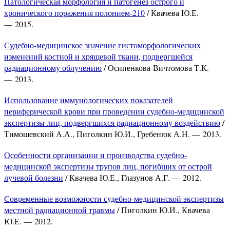
Патологическая морфология и патогенез острого и
хронического поражения полонием-210
/ Квачева Ю.Е.
— 2015.
Судебно-медицинское значение гистоморфологических
изменений костной и хрящевой ткани, подвергшейся
радиационному облучению
/ Осипенкова-Вичтомова Т.К.
— 2013.
Использование иммунологических показателей
периферической крови при проведении судебно-медицинской
экспертизы лиц, подвергшихся радиационному воздействию
/
Тимошевский А.А., Пиголкин Ю.И., Гребенюк А.Н. — 2013.
Особенности организации и производства судебно-
медицинской экспертизы трупов лиц, погибших от острой
лучевой болезни
/ Квачева Ю.Е., Глазунов А.Г. — 2012.
Современные возможности судебно-медицинской экспертизы
местной радиационной травмы
/ Пиголкин Ю.И., Квачева
Ю.Е. — 2012.