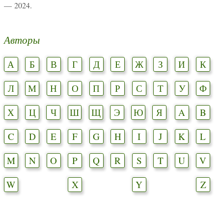
— 2024.
Авторы
А
Б
В
Г
Д
Е
Ж
З
И
К
Л
М
Н
О
П
Р
С
Т
У
Ф
Х
Ц
Ч
Ш
Щ
Э
Ю
Я
A
B
C
D
E
F
G
H
I
J
K
L
M
N
O
P
Q
R
S
T
U
V
W
X
Y
Z