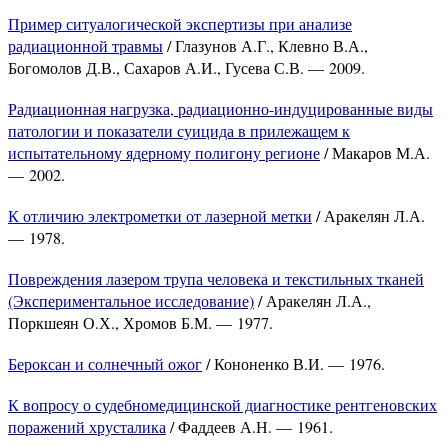
Пример ситуалогической экспертизы при анализе
радиационной травмы
/ Глазунов А.Г., Клевно В.А.,
Богомолов Д.В., Сахаров А.И., Гусева С.В. — 2009.
Радиационная нагрузка, радиационно-индуцированные виды
патологии и показатели суицида в прилежащем к
испытательному ядерному полигону регионе
/ Макаров М.А.
— 2002.
К отличию электрометки от лазерной метки
/ Аракелян Л.А.
— 1978.
Повреждения лазером трупа человека и текстильных тканей
(Экспериментальное исследование)
/ Аракелян Л.А.,
Поркшеян О.Х., Хромов Б.М. — 1977.
Бероксан и солнечный ожог
/ Кононенко В.И. — 1976.
К вопросу о судебномедицинской диагностике рентгеновских
поражений хрусталика
/ Фаддеев А.Н. — 1961.