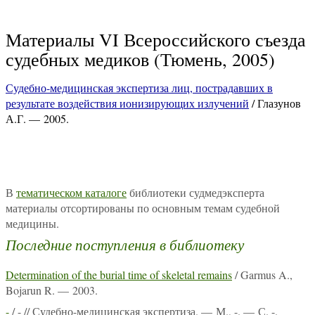
Материалы VI Всероссийского съезда
судебных медиков (Тюмень, 2005)
Судебно-медицинская экспертиза лиц, пострадавших в
результате воздействия ионизирующих излучений
/ Глазунов
А.Г. — 2005.
В
тематическом каталоге
библиотеки судмедэксперта
материалы отсортированы по основным темам судебной
медицины.
Последние поступления в библиотеку
Determination of the burial time of skeletal remains
/ Garmus A.,
Bojarun R. — 2003.
-
/ - // Судебно-медицинская экспертиза. — М., -. — С. -.