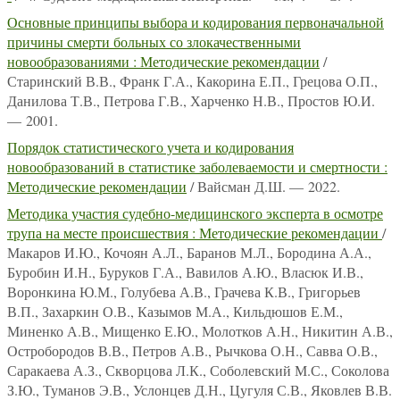
Основные принципы выбора и кодирования первоначальной
причины смерти больных со злокачественными
новообразованиями : Методические рекомендации
/
Старинский В.В., Франк Г.А., Какорина Е.П., Грецова О.П.,
Данилова Т.В., Петрова Г.В., Харченко Н.В., Простов Ю.И.
— 2001.
Порядок статистического учета и кодирования
новообразований в статистике заболеваемости и смертности :
Методические рекомендации
/ Вайсман Д.Ш. — 2022.
Методика участия судебно-медицинского эксперта в осмотре
трупа на месте происшествия : Методические рекомендации
/
Макаров И.Ю., Кочоян А.Л., Баранов М.Л., Бородина А.А.,
Буробин И.Н., Буруков Г.А., Вавилов А.Ю., Власюк И.В.,
Воронкина Ю.М., Голубева А.В., Грачева К.В., Григорьев
В.П., Захаркин О.В., Казымов М.А., Кильдюшов Е.М.,
Миненко А.В., Мищенко Е.Ю., Молотков А.Н., Никитин А.В.,
Остробородов В.В., Петров А.В., Рычкова О.Н., Савва О.В.,
Саракаева А.З., Скворцова Л.К., Соболевский М.С., Соколова
З.Ю., Туманов Э.В., Услонцев Д.Н., Цугуля С.В., Яковлев В.В.