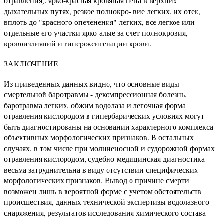
отравления): ярко-красная кровяная пена в верхних
дыхательных путях, резкое полнокро- вие легких, их отек,
вплоть до "красного опеченения" легких, все легкое или
отдельные его участки ярко-алые за счет полнокровия,
кровоизлияний и гипероксигенации крови.
ЗАКЛЮЧЕНИЕ
Из приведенных данных видно, что основные виды
смертельной баротравмы - декомпрессионная болезнь,
баротравма легких, обжим водолаза и легочная форма
отравления кислородом в гипербарических условиях могут
быть диагностированы на основании характерного комплекса
объективных морфологических признаков. В остальных
случаях, в том числе при молниеносной и судорожной формах
отравления кислородом, судебно-медицинская диагностика
весьма затруднительна в виду отсутствии специфических
морфологических признаков. Вывод о причине смерти
возможен лишь в вероятной форме с учетом обстоятельств
происшествия, данных технической экспертизы водолазного
снаряжения, результатов исследования химического состава