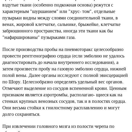
вздутые ткани (особенно подкожная основа) режутся с
характерным "шуршанием" или "хрус- том", отдельные
пузырьки видны между слоями соединительной ткани, в
венах, жировой клетчатке, сальнике, брыжейке, клетчатке
забрюшинного пространства, иногда эти ткани как бы
"нафаршированы" пузырьками газа.
После производства пробы на пневмоторакс целесообразно
провести рентгенографию сердца (если эмболию не удалось
диагностировать до начала внутреннего исследования), а
затем произвести пробу на газовую эмболию сердца, нижней
полой вены. Далее органы исследуют с полной эвисцерацией
по Шору. Целесообразно определять удельный вес органов.
Отмечают выделение из сосудов вспененной крови. Ценным
признаком является аэротромбы, располагаю- щиеся как на
стенках крупных венозных сосудов, так и в полостях сердца.
Они весьма стойки к гнилостному расплавлению и могут
долго сохраняться.
При извлечении головного мозга из полости черепа по