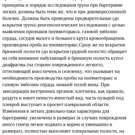
принципы и порядок исследования трупа при баротравме
легких должны быть теми же, что и при декомпрессионной
болезни. Должны быть проведены предварительные (до
вскрытия трупа) ренгенологические исследования с целью
выявления признаков пневмоторакса, газовой эмболии
сердца, сосудов малого и большого круга кровообращения,
произведена проба на пневмоторакс.Сразу же по вскрытии
брюшной полости (до вскрытия грудной полости) обращает
на себя внимание набухающий в брюшную полость купол
диафрагмы (на стороне поврежденного легкого),
оттесняющий вниз печень и селезенку, что указывает на
необходимость производства пробы на пневмоторакс и
газовую эмболию сердца, нижней полой вены. При
эвисцерации внутренних органов: клетчатка, как правило,
раздута и имеет пенисто-ячеистый вид, часть пузырей под
плеврой выступает в просвет плевральной области.
Изменения в легких довольно-таки характерны для
баротравмы: увеличены в размерах (в случаях повреждения
иного генеза легкое поджато к корню и уменьшено в
размерах), полностью выполняет плевральные полости, на