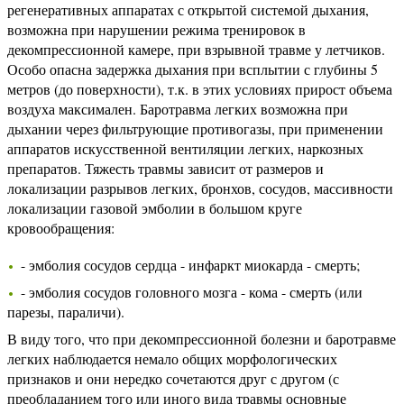
регенеративных аппаратах с открытой системой дыхания,
возможна при нарушении режима тренировок в
декомпрессионной камере, при взрывной травме у летчиков.
Особо опасна задержка дыхания при всплытии с глубины 5
метров (до поверхности), т.к. в этих условиях прирост объема
воздуха максимален. Баротравма легких возможна при
дыхании через фильтрующие противогазы, при применении
аппаратов искусственной вентиляции легких, наркозных
препаратов. Тяжесть травмы зависит от размеров и
локализации разрывов легких, бронхов, сосудов, массивности
локализации газовой эмболии в большом круге
кровообращения:
- эмболия сосудов сердца - инфаркт миокарда - смерть;
- эмболия сосудов головного мозга - кома - смерть (или
парезы, параличи).
В виду того, что при декомпрессионной болезни и баротравме
легких наблюдается немало общих морфологических
признаков и они нередко сочетаются друг с другом (с
преобладанием того или иного вида травмы основные