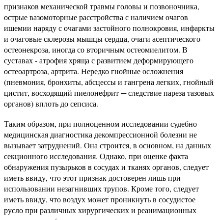
признаков механической травмы головы и позвоночника,
острые вазомоторные расстройства с наличием очагов
ишемии наряду с очагами застойного полнокровия, инфаркты
и очаговые склерозы мышцы сердца, очаги асептического
остеонекроза, иногда со вторичным остеомиелитом. В
суставах - атрофия хряща с развитием деформирующего
остеоартроза, артрита. Нередко гнойные осложнения
(пневмония, бронхиты, абсцессы и гангрена легких, гнойный
цистит, восходящий пиелонефрит ─ следствие пареза тазовых
органов) вплоть до сепсиса.
Таким образом, при полноценном исследовании судебно-
медицинская диагностика декомпрессионной болезни не
вызывает затруднений. Она строится, в основном, на данных
секционного исследования. Однако, при оценке факта
обнаружения пузырьков в сосудах и тканях органов, следует
иметь ввиду, что этот признак достоверен лишь при
использовании незагнивших трупов. Кроме того, следует
иметь ввиду, что воздух может проникнуть в сосудистое
русло при различных хирургических и реанимационных