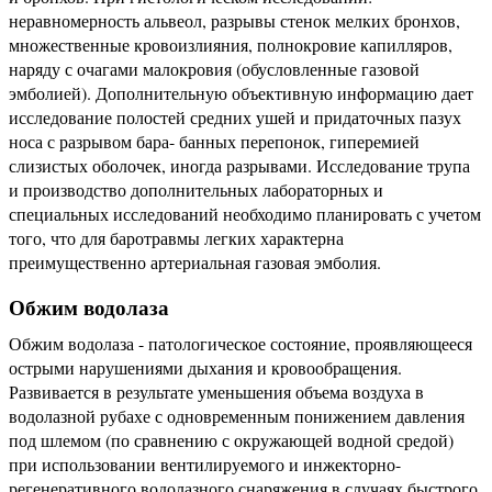
неравномерность альвеол, разрывы стенок мелких бронхов,
множественные кровоизлияния, полнокровие капилляров,
наряду с очагами малокровия (обусловленные газовой
эмболией). Дополнительную объективную информацию дает
исследование полостей средних ушей и придаточных пазух
носа с разрывом бара- банных перепонок, гиперемией
слизистых оболочек, иногда разрывами. Исследование трупа
и производство дополнительных лабораторных и
специальных исследований необходимо планировать с учетом
того, что для баротравмы легких характерна
преимущественно артериальная газовая эмболия.
Обжим водолаза
Обжим водолаза - патологическое состояние, проявляющееся
острыми нарушениями дыхания и кровообращения.
Развивается в результате уменьшения объема воздуха в
водолазной рубахе с одновременным понижением давления
под шлемом (по сравнению с окружающей водной средой)
при использовании вентилируемого и инжекторно-
регенеративного водолазного снаряжения в случаях быстрого