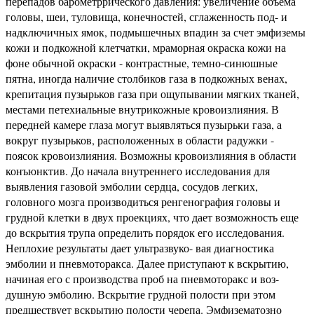
перепадов барометррического давления: увеличение объема
головы, шеи, туловища, конечностей, сглаженность под- и
надключичных ямок, подмышечных впадин за счет эмфиземы
кожи и подкожной клетчатки, мраморная окраска кожи на
фоне обычной окраски - контрастные, темно-синюшные
пятна, иногда наличие столбиков газа в подкожных венах,
крепитация пузырьков газа при ощупывании мягких тканей,
местами петехиальные внутрикожные кровоизлияния. В
передней камере глаза могут выявляться пузырьки газа, а
вокруг пузырьков, расположенных в области радужки -
поясок кровоизлияния. Возможны кровоизлияния в области
конъюнктив. До начала внутреннего исследования для
выявления газовой эмболии сердца, сосудов легких,
головного мозга производиться ренгенография головы и
грудной клетки в двух проекциях, что дает возможность еще
до вскрытия трупа определить порядок его исследования.
Неплохие результаты дает ультразвуко- вая диагностика
эмболии и пневмоторакса. Далее приступают к вскрытию,
начиная его с производства проб на пневмоторакс и воз-
душную эмболию. Вскрытие грудной полости при этом
предшествует вскрытию полости черепа. Эмфизематозно