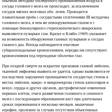
обычной методике посмертного проникновения воздуха в
сосуды головного мозга не происходит, за исключением
сосудов мягких мозговых обо- лочек. Проводится
плавательная проба с сосудистыми сплетениями III желудочка
головного мозга, в нем же невооруженным глазом и с
помощью бинокулярного стереоскопического микроскопа
выявляются пузырьки газа. Кразуе и Кляйн (1969) указывает
на возможность обнаружения газовых пузырьков и сосудах
глазного дна. Иногда наблюдаются очаговые
субарахноидальные кровоизлияния, нередко им сопутствуют
кровоизлияния под переходные оболочки глаз.
При поздней смерти на вскрытии признаков газовой эмболии,
тканевой эмфиземы выявить не удается, однако выявляются ее
последствия: нарушение проницаемости сосудистых стенок в
местах эмболии, макро- и микронекрозы стенок капилляров и
венул, сердца и других органов, дистрофические изменения
нервных клеток, очаги размягчения головного и спинного
мозга с последующим образованием кист при длительных
сроках переживания в несколько месяцев, мышечные
атрофии, пролежни (в случаях отсутствия объективных