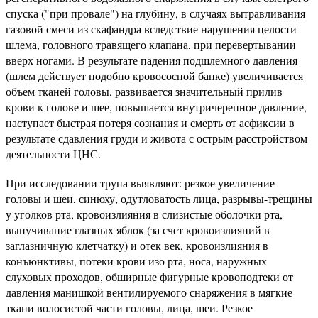
спуска ("при провале") на глубину, в случаях вытравливания
газовой смеси из скафандра вследствие нарушения целости
шлема, головного травящего клапана, при перевертывании
вверх ногами. В результате падения подшлемного давления
(шлем действует подобно кровососной банке) увеличивается
объем тканей головы, развивается значительный прилив
крови к голове и шее, повышается внутричерепное давление,
наступает быстрая потеря сознания и смерть от асфиксии в
результате сдавления груди и живота с острым расстройством
деятельности ЦНС.
При исследовании трупа выявляют: резкое увеличение
головы и шеи, синюху, одутловатость лица, разрывы-трещины
у уголков рта, кровоизлияния в слизистые оболочки рта,
выпучивание глазных яблок (за счет кровоизлияний в
заглазничную клетчатку) и отек век, кровоизлияния в
конъюнктивы, потеки крови изо рта, носа, наружных
слуховых проходов, обширные фигурные кровоподтеки от
давления манишкой вентилируемого снаряжения в мягкие
ткани волосистой части головы, лица, шеи. Резкое