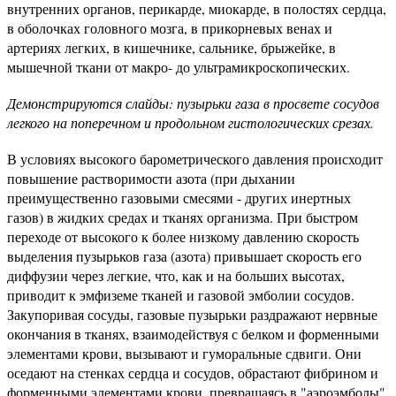
внутренних органов, перикарде, миокарде, в полостях сердца,
в оболочках головного мозга, в прикорневых венах и
артериях легких, в кишечнике, сальнике, брыжейке, в
мышечной ткани от макро- до ультрамикроскопических.
Демонстрируются слайды: пузырьки газа в просвете сосудов
легкого на поперечном и продольном гистологических срезах.
В условиях высокого барометрического давления происходит
повышение растворимости азота (при дыхании
преимущественно газовыми смесями - других инертных
газов) в жидких средах и тканях организма. При быстром
переходе от высокого к более низкому давлению скорость
выделения пузырьков газа (азота) привышает скорость его
диффузии через легкие, что, как и на больших высотах,
приводит к эмфиземе тканей и газовой эмболии сосудов.
Закупоривая сосуды, газовые пузырьки раздражают нервные
окончания в тканях, взаимодействуя с белком и форменными
элементами крови, вызывают и гуморальные сдвиги. Они
оседают на стенках сердца и сосудов, обрастают фибрином и
форменными элементами крови, превращаясь в "аэроэмболы".