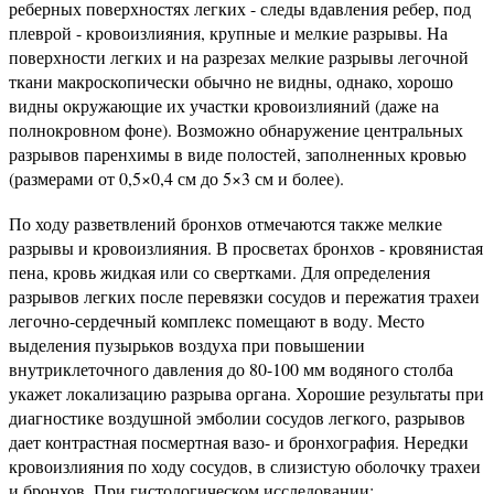
реберных поверхностях легких - следы вдавления ребер, под
плеврой - кровоизлияния, крупные и мелкие разрывы. На
поверхности легких и на разрезах мелкие разрывы легочной
ткани макроскопически обычно не видны, однако, хорошо
видны окружающие их участки кровоизлияний (даже на
полнокровном фоне). Возможно обнаружение центральных
разрывов паренхимы в виде полостей, заполненных кровью
(размерами от 0,5×0,4 см до 5×3 см и более).
По ходу разветвлений бронхов отмечаются также мелкие
разрывы и кровоизлияния. В просветах бронхов - кровянистая
пена, кровь жидкая или со свертками. Для определения
разрывов легких после перевязки сосудов и пережатия трахеи
легочно-сердечный комплекс помещают в воду. Место
выделения пузырьков воздуха при повышении
внутриклеточного давления до 80-100 мм водяного столба
укажет локализацию разрыва органа. Хорошие результаты при
диагностике воздушной эмболии сосудов легкого, разрывов
дает контрастная посмертная вазо- и бронхография. Нередки
кровоизлияния по ходу сосудов, в слизистую оболочку трахеи
и бронхов. При гистологическом исследовании: