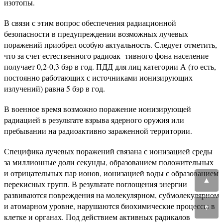
изотопы.
В связи с этим вопрос обеспечения радиационной
безопасности в предупреждении возможных лучевых
поражений приобрел особую актуальность. Следует отметить,
что за счет естественного радиоак- тивного фона население
получает 0,2-0,3 бэр в год. ПДД для лиц категории А (то есть,
постоянно работающих с источниками ионизирующих
излучений) равна 5 бэр в год.
В военное время возможно поражение ионизирующей
радиацией в результате взрыва ядерного оружия или
пребывании на радиоактивно зараженной территории.
Специфика лучевых поражений связана с ионизацией среды
за миллионные доли секунды, образованием положительных
и отрицательных пар ионов, ионизацией воды с образованием
▲
перекисных групп. В результате поглощения энергии
развиваются повреждения на молекулярном, субмолекулярном
и атомарном уровне, нарушаются биохимические процессы в
▼
клетке и органах. Под действием активных радикалов