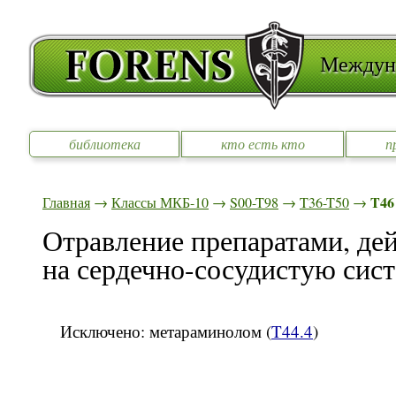
Междуна
библиотека
кто есть кто
п
T46
Главная
→
Классы МКБ-10
→
S00-T98
→
T36-T50
→
Отравление препаратами, д
на сердечно-сосудистую сист
Исключено: метараминолом (
T44.4
)