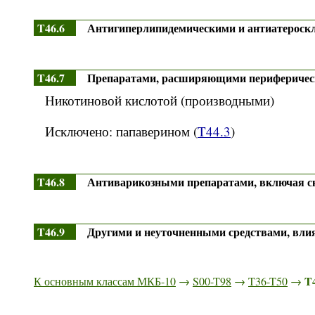
T46.6
Антигиперлипидемическими и антиатероск
T46.7
Препаратами, расширяющими периферичес
Никотиновой кислотой (производными)
Исключено: папаверином (
T44.3
)
T46.8
Антиварикозными препаратами, включая с
T46.9
Другими и неуточненными средствами, вли
T
К основным классам МКБ-10
→
S00-T98
→
T36-T50
→