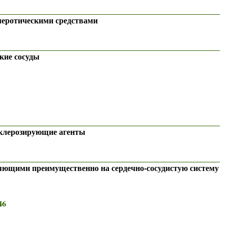
леротическими средствами
кие сосуды
клерозирующие агенты
яющими преимущественно на сердечно-сосудистую систему
46