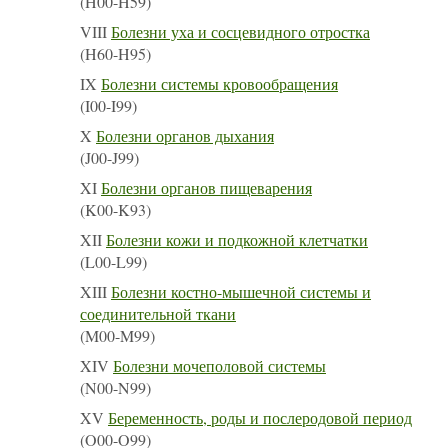
(H00-H59)
VIII
Болезни уха и сосцевидного отростка
(H60-H95)
IX
Болезни системы кровообращения
(I00-I99)
X
Болезни органов дыхания
(J00-J99)
XI
Болезни органов пищеварения
(K00-K93)
XII
Болезни кожи и подкожной клетчатки
(L00-L99)
XIII
Болезни костно-мышечной системы и
соединительной ткани
(M00-M99)
XIV
Болезни мочеполовой системы
(N00-N99)
XV
Беременность, роды и послеродовой период
(O00-O99)