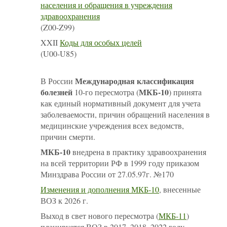
населения и обращения в учреждения
здравоохранения
(Z00-Z99)
XXII
Коды для особых целей
(U00-U85)
Международная классификация
В России
болезней
МКБ-10
10-го пересмотра (
) принята
как единый нормативный документ для учета
заболеваемости, причин обращений населения в
медицинские учреждения всех ведомств,
причин смерти.
МКБ-10
внедрена в практику здравоохранения
на всей территории РФ в 1999 году приказом
Минздрава России от 27.05.97г. №170
Изменения и дополнения МКБ-10
, внесенные
ВОЗ к 2026 г.
Выход в свет нового пересмотра (
МКБ-11
)
планируется ВОЗ в
2017
,
2018
, 2022 году.