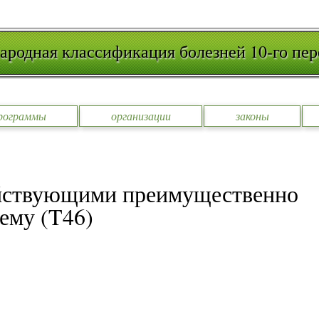
родная классификация болезней 10-го пер
рограммы
организации
законы
ействующими преимущественно
ему (T46)