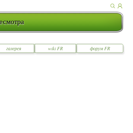
есмотра
галерея
wiki FR
форум FR