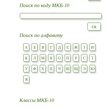
Поиск по коду МКБ-10
Поиск по алфавиту
А
Б
В
Г
Д
Е
Ж
З
И
К
Л
М
Н
О
П
Р
С
Т
У
Ф
Х
Ц
Ч
Ш
Щ
Э
Ю
Я
Классы МКБ-10