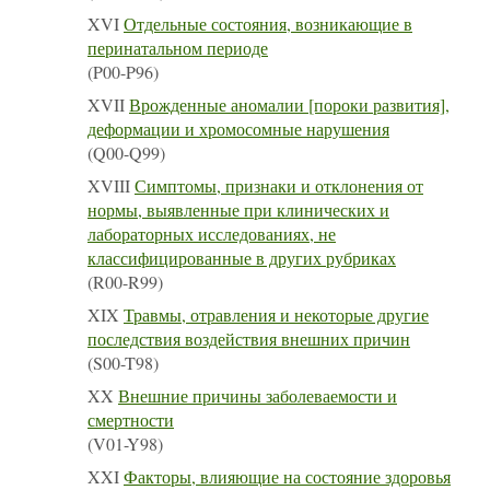
XVI
Отдельные состояния, возникающие в
перинатальном периоде
(P00-P96)
XVII
Врожденные аномалии [пороки развития],
деформации и хромосомные нарушения
(Q00-Q99)
XVIII
Симптомы, признаки и отклонения от
нормы, выявленные при клинических и
лабораторных исследованиях, не
классифицированные в других рубриках
(R00-R99)
XIX
Травмы, отравления и некоторые другие
последствия воздействия внешних причин
(S00-T98)
XX
Внешние причины заболеваемости и
смертности
(V01-Y98)
XXI
Факторы, влияющие на состояние здоровья