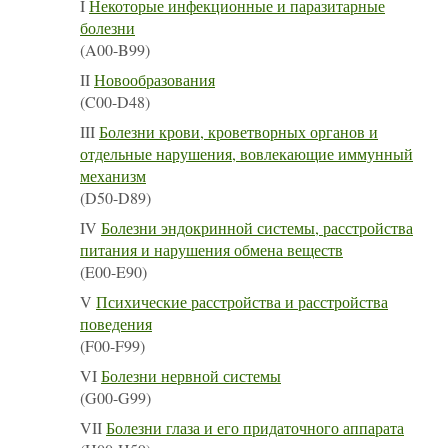
I
Некоторые инфекционные и паразитарные
болезни
(A00-B99)
II
Новообразования
(C00-D48)
III
Болезни крови, кроветворных органов и
отдельные нарушения, вовлекающие иммунный
механизм
(D50-D89)
IV
Болезни эндокринной системы, расстройства
питания и нарушения обмена веществ
(E00-E90)
V
Психические расстройства и расстройства
поведения
(F00-F99)
VI
Болезни нервной системы
(G00-G99)
VII
Болезни глаза и его придаточного аппарата