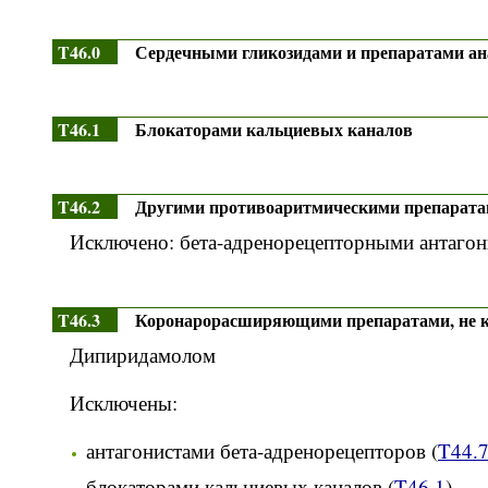
T46.0
Сердечными гликозидами и препаратами ан
T46.1
Блокаторами кальциевых каналов
T46.2
Другими противоаритмическими препаратам
Исключено: бета-адренорецепторными антагон
T46.3
Коронарорасширяющими препаратами, не к
Дипиридамолом
Исключены:
антагонистами бета-адренорецепторов (
T44.
блокаторами кальциевых каналов (
T46.1
)