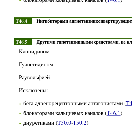
T46.4
Ингибиторами ангиотензинконвертирующи
T46.5
Другими гипотензивными средствами, не к
Клонидином
Гуанетидином
Раувольфией
Исключены:
бета-адренорецепторными антагонистами (
T4
блокаторами кальциевых каналов (
T46.1
)
диуретиками (
T50.0
-
T50.2
)