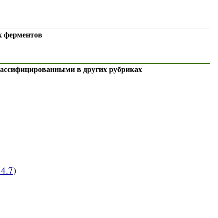
х ферментов
лассифицированными в других рубриках
4.7
)