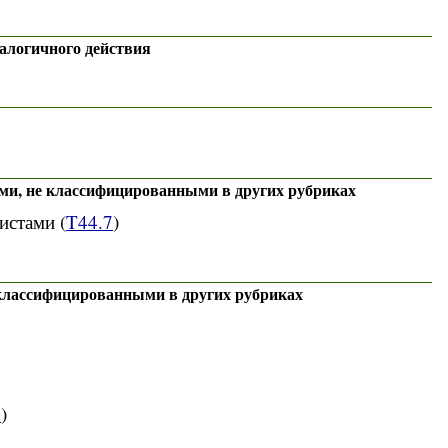
алогичного действия
и, не классифицированными в других рубриках
истами (
T44.7
)
лассифицированными в других рубриках
7
)