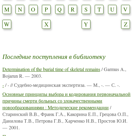
M
N
O
P
Q
R
S
T
U
V
W
X
Y
Z
Последние поступления в библиотеку
Determination of the burial time of skeletal remains
/ Garmus A.,
Bojarun R. — 2003.
-
/ - // Судебно-медицинская экспертиза. — М., -. — С. -.
Основные принципы выбора и кодирования первоначальной
причины смерти больных со злокачественными
новообразованиями : Методические рекомендации
/
Старинский В.В., Франк Г.А., Какорина Е.П., Грецова О.П.,
Данилова Т.В., Петрова Г.В., Харченко Н.В., Простов Ю.И.
— 2001.