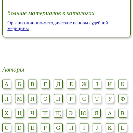
больше материалов в каталогах
Организационно-методические основы судебной
медицины
Авторы
А
Б
В
Г
Д
Е
Ж
З
И
К
Л
М
Н
О
П
Р
С
Т
У
Ф
Х
Ц
Ч
Ш
Щ
Э
Ю
Я
A
B
C
D
E
F
G
H
I
J
K
L