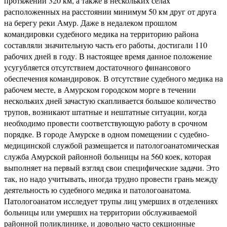
протяжении 320 км, а также в нескольких селах
расположенных на расстоянии минимум 50 км друг от друга
на берегу реки Амур. Даже в недалеком прошлом
командировки судебного медика на территорию района
составляли значительную часть его работы, достигали 110
рабочих дней в году. В настоящее время данное положение
усугубляется отсутствием достаточного финансового
обеспечения командировок. В отсутствие судебного медика на
рабочем месте, в Амурском городском морге в течении
нескольких дней зачастую скапливается большое количество
трупов, возникают штатные и нештатные ситуации, когда
необходимо провести соответствующую работу в срочном
порядке. В городе Амурске в одном помещении с судебно-
медицинской службой размещается и патологоанатомическая
служба Амурской районной больницы на 560 коек, которая
выполняет на первый взгляд свои специфические задачи. Это
так, но надо учитывать, иногда трудно провести грань между
деятельность ю судебного медика и патологоанатома.
Патологоанатом исследует трупы лиц умерших в отделениях
больницы или умерших на территории обслуживаемой
районной поликлинике, и довольно часто секционные