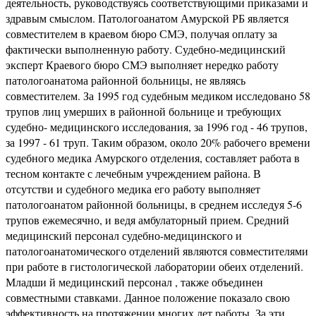
деятельность, руководствуясь соответствующими приказами и
здравым смыслом. Патологоанатом Амурской РБ является
совместителем в краевом бюро СМЭ, получая оплату за
фактически выполненную работу. Судебно-медицинский
эксперт Краевого бюро СМЭ выполняет нередко работу
патологоанатома районной больницы, не являясь
совместителем. За 1995 год судебным медиком исследовано 58
трупов лиц умерших в районной больнице и требующих
судебно- медицинского исследования, за 1996 год - 46 трупов,
за 1997 - 61 труп. Таким образом, около 20% рабочего времени
судебного медика Амурского отделения, составляет работа в
тесном контакте с лечебным учреждением района. В
отсутстви и судебного медика его работу выполняет
патологоанатом районной больницы, в среднем исследуя 5-6
трупов ежемесячно, и ведя амбулаторный прием. Средний
медицинский персонал судебно-медицинского и
патологоанатомического отделений являются совместителями
при работе в гистологической лаборатории обеих отделений.
Младши й медицинский персонал , также объединен
совместными ставками. Данное положение показало свою
эффективность на протяжении многих лет работы. За эти