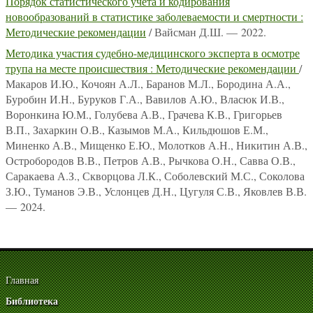
Порядок статистического учета и кодирования
новообразований в статистике заболеваемости и смертности :
Методические рекомендации
/ Вайсман Д.Ш. — 2022.
Методика участия судебно-медицинского эксперта в осмотре
трупа на месте происшествия : Методические рекомендации
/
Макаров И.Ю., Кочоян А.Л., Баранов М.Л., Бородина А.А.,
Буробин И.Н., Буруков Г.А., Вавилов А.Ю., Власюк И.В.,
Воронкина Ю.М., Голубева А.В., Грачева К.В., Григорьев
В.П., Захаркин О.В., Казымов М.А., Кильдюшов Е.М.,
Миненко А.В., Мищенко Е.Ю., Молотков А.Н., Никитин А.В.,
Остробородов В.В., Петров А.В., Рычкова О.Н., Савва О.В.,
Саракаева А.З., Скворцова Л.К., Соболевский М.С., Соколова
З.Ю., Туманов Э.В., Услонцев Д.Н., Цугуля С.В., Яковлев В.В.
— 2024.
Главная
Библиотека