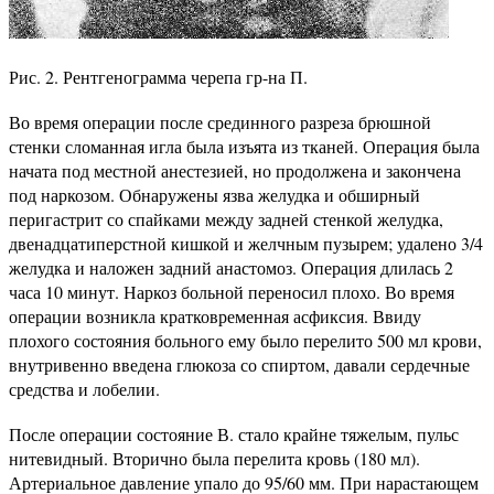
Рис. 2. Рентгенограмма черепа гр-на П.
Во время операции после срединного разреза брюшной
стенки сломанная игла была изъята из тканей. Операция была
начата под местной анестезией, но продолжена и закончена
под наркозом. Обнаружены язва желудка и обширный
перигастрит со спайками между задней стенкой желудка,
двенадцатиперстной кишкой и желчным пузырем; удалено 3/4
желудка и наложен задний анастомоз. Операция длилась 2
часа 10 минут. Наркоз больной переносил плохо. Во время
операции возникла кратковременная асфиксия. Ввиду
плохого состояния больного ему было перелито 500 мл крови,
внутривенно введена глюкоза со спиртом, давали сердечные
средства и лобелии.
После операции состояние В. стало крайне тяжелым, пульс
нитевидный. Вторично была перелита кровь (180 мл).
Артериальное давление упало до 95/60 мм. При нарастающем