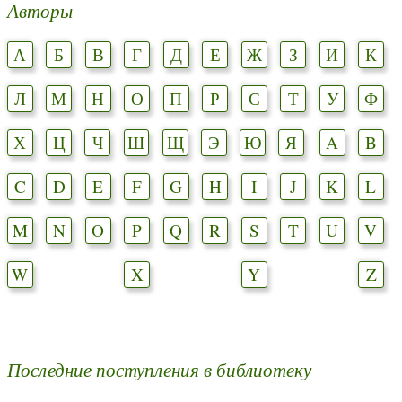
Авторы
А
Б
В
Г
Д
Е
Ж
З
И
К
Л
М
Н
О
П
Р
С
Т
У
Ф
Х
Ц
Ч
Ш
Щ
Э
Ю
Я
A
B
C
D
E
F
G
H
I
J
K
L
M
N
O
P
Q
R
S
T
U
V
W
X
Y
Z
Последние поступления в библиотеку