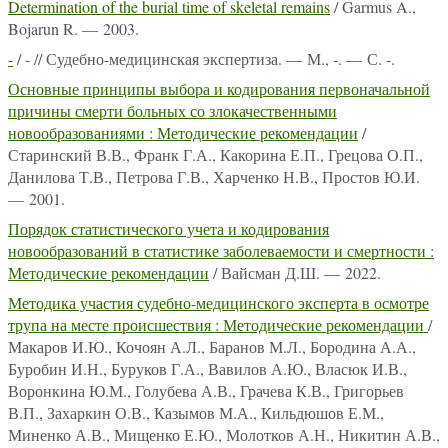
Determination of the burial time of skeletal remains
/ Garmus A.,
Bojarun R. — 2003.
-
/ - // Судебно-медицинская экспертиза. — М., -. — С. -.
Основные принципы выбора и кодирования первоначальной
причины смерти больных со злокачественными
новообразованиями : Методические рекомендации
/
Старинский В.В., Франк Г.А., Какорина Е.П., Грецова О.П.,
Данилова Т.В., Петрова Г.В., Харченко Н.В., Простов Ю.И.
— 2001.
Порядок статистического учета и кодирования
новообразований в статистике заболеваемости и смертности :
Методические рекомендации
/ Вайсман Д.Ш. — 2022.
Методика участия судебно-медицинского эксперта в осмотре
трупа на месте происшествия : Методические рекомендации
/
Макаров И.Ю., Кочоян А.Л., Баранов М.Л., Бородина А.А.,
Буробин И.Н., Буруков Г.А., Вавилов А.Ю., Власюк И.В.,
Воронкина Ю.М., Голубева А.В., Грачева К.В., Григорьев
В.П., Захаркин О.В., Казымов М.А., Кильдюшов Е.М.,
Миненко А.В., Мищенко Е.Ю., Молотков А.Н., Никитин А.В.,