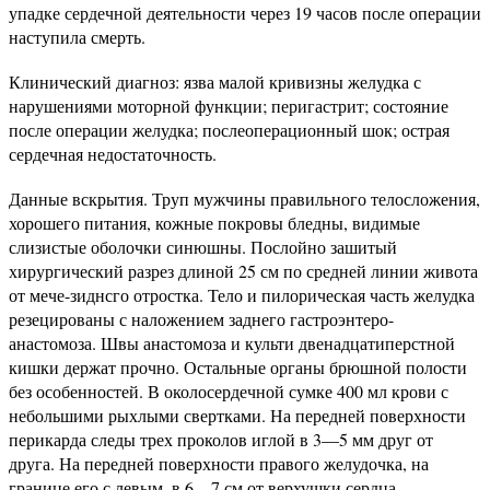
упадке сердечной деятельности через 19 часов после операции
наступила смерть.
Клинический диагноз: язва малой кривизны желудка с
нарушениями моторной функции; перигастрит; состояние
после операции желудка; послеоперационный шок; острая
сердечная недостаточность.
Данные вскрытия. Труп мужчины правильного телосложения,
хорошего питания, кожные покровы бледны, видимые
слизистые оболочки синюшны. Послойно зашитый
хирургический разрез длиной 25 см по средней линии живота
от мече-зиднсго отростка. Тело и пилорическая часть желудка
резецированы с наложением заднего гастроэнтеро-
анастомоза. Швы анастомоза и культи двенадцатиперстной
кишки держат прочно. Остальные органы брюшной полости
без особенностей. В околосердечной сумке 400 мл крови с
небольшими рыхлыми свертками. На передней поверхности
перикарда следы трех проколов иглой в 3—5 мм друг от
друга. На передней поверхности правого желудочка, на
границе его с левым, в 6—7 см от верхушки сердца, —