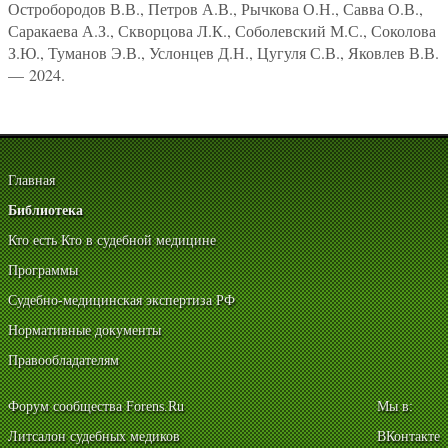
Остробородов В.В., Петров А.В., Рычкова О.Н., Савва О.В.,
Саракаева А.З., Скворцова Л.К., Соболевский М.С., Соколова
З.Ю., Туманов Э.В., Услонцев Д.Н., Цугуля С.В., Яковлев В.В.
— 2024.
Главная
Библиотека
Кто есть Кто в судебной медицине
Программы
Судебно-медицинская экспертиза РФ
Нормативные документы
Правообладателям
Форум сообщества Forens.Ru
Мы в:
Литсалон судебных медиков
ВКонтакте