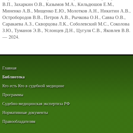
В.П., Захаркин О.В., Казымов М.А., Кильдюшов Е.М.,
Миненко А.В., Мищенко Е.Ю., Молотков А.Н., Никитин А.В.,
Остробородов В.В., Петров А.В., Рычкова О.Н., Савва О.В.,
Саракаева А.З., Скворцова Л.К., Соболевский М.С., Соколова
З.Ю., Туманов Э.В., Услонцев Д.Н., Цугуля С.В., Яковлев В.В.
— 2024.
Главная
Библиотека
Кто есть Кто в судебной медицине
Программы
Судебно-медицинская экспертиза РФ
Нормативные документы
Правообладателям