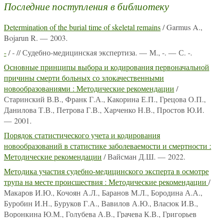
Последние поступления в библиотеку
Determination of the burial time of skeletal remains
/ Garmus A.,
Bojarun R. — 2003.
-
/ - // Судебно-медицинская экспертиза. — М., -. — С. -.
Основные принципы выбора и кодирования первоначальной
причины смерти больных со злокачественными
новообразованиями : Методические рекомендации
/
Старинский В.В., Франк Г.А., Какорина Е.П., Грецова О.П.,
Данилова Т.В., Петрова Г.В., Харченко Н.В., Простов Ю.И.
— 2001.
Порядок статистического учета и кодирования
новообразований в статистике заболеваемости и смертности :
Методические рекомендации
/ Вайсман Д.Ш. — 2022.
Методика участия судебно-медицинского эксперта в осмотре
трупа на месте происшествия : Методические рекомендации
/
Макаров И.Ю., Кочоян А.Л., Баранов М.Л., Бородина А.А.,
Буробин И.Н., Буруков Г.А., Вавилов А.Ю., Власюк И.В.,
Воронкина Ю.М., Голубева А.В., Грачева К.В., Григорьев