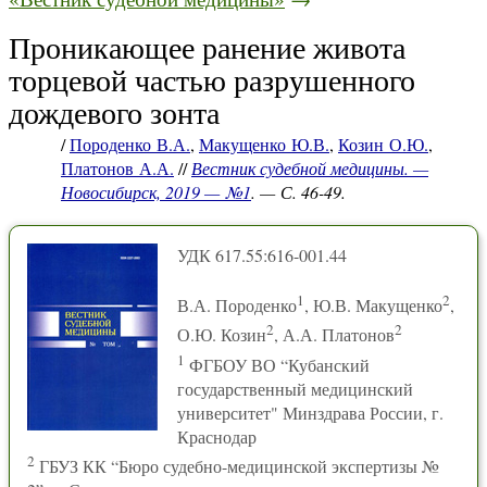
Проникающее ранение живота
торцевой частью разрушенного
дождевого зонта
/
Породенко В.А.
,
Макущенко Ю.В.
,
Козин О.Ю.
,
Платонов А.А.
//
Вестник судебной медицины. —
Новосибирск, 2019 — №1
. — С. 46-49.
УДК 617.55:616-001.44
1
2
В.А. Породенко
, Ю.В. Макущенко
,
2
2
О.Ю. Козин
, А.А. Платонов
1
ФГБОУ ВО “Кубанский
государственный медицинский
университет" Минздрава России, г.
Краснодар
2
ГБУЗ КК “Бюро судебно-медицинской экспертизы №