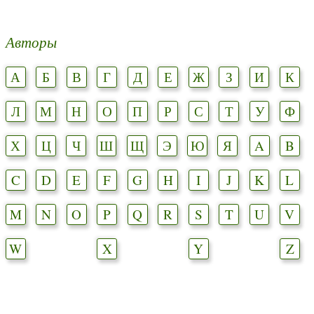
Авторы
А
Б
В
Г
Д
Е
Ж
З
И
К
Л
М
Н
О
П
Р
С
Т
У
Ф
Х
Ц
Ч
Ш
Щ
Э
Ю
Я
A
B
C
D
E
F
G
H
I
J
K
L
M
N
O
P
Q
R
S
T
U
V
W
X
Y
Z