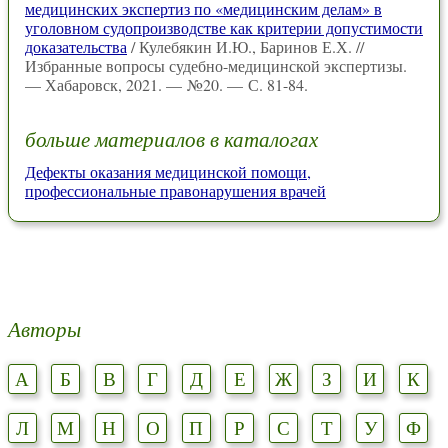
медицинских экспертиз по «медицинским делам» в
уголовном судопроизводстве как критерии допустимости
доказательства
/ Кулебякин И.Ю., Баринов Е.Х. //
Избранные вопросы судебно-медицинской экспертизы.
— Хабаровск, 2021. — №20. — С. 81-84.
больше материалов в каталогах
Дефекты оказания медицинской помощи,
профессиональные правонарушения врачей
Авторы
А
Б
В
Г
Д
Е
Ж
З
И
К
Л
М
Н
О
П
Р
С
Т
У
Ф