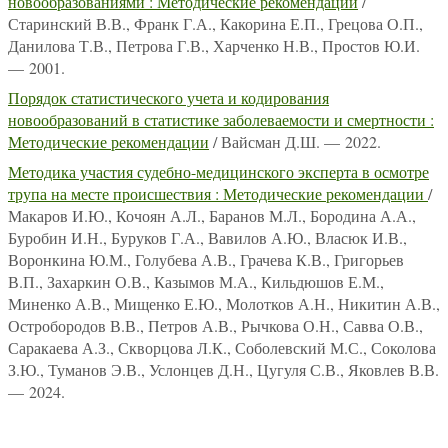
новообразованиями : Методические рекомендации
/
Старинский В.В., Франк Г.А., Какорина Е.П., Грецова О.П.,
Данилова Т.В., Петрова Г.В., Харченко Н.В., Простов Ю.И.
— 2001.
Порядок статистического учета и кодирования
новообразований в статистике заболеваемости и смертности :
Методические рекомендации
/ Вайсман Д.Ш. — 2022.
Методика участия судебно-медицинского эксперта в осмотре
трупа на месте происшествия : Методические рекомендации
/
Макаров И.Ю., Кочоян А.Л., Баранов М.Л., Бородина А.А.,
Буробин И.Н., Буруков Г.А., Вавилов А.Ю., Власюк И.В.,
Воронкина Ю.М., Голубева А.В., Грачева К.В., Григорьев
В.П., Захаркин О.В., Казымов М.А., Кильдюшов Е.М.,
Миненко А.В., Мищенко Е.Ю., Молотков А.Н., Никитин А.В.,
Остробородов В.В., Петров А.В., Рычкова О.Н., Савва О.В.,
Саракаева А.З., Скворцова Л.К., Соболевский М.С., Соколова
З.Ю., Туманов Э.В., Услонцев Д.Н., Цугуля С.В., Яковлев В.В.
— 2024.