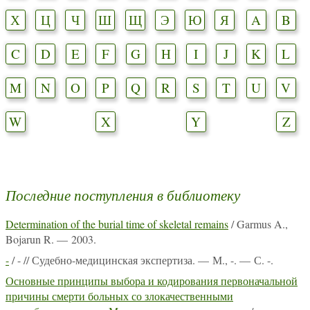
Х
Ц
Ч
Ш
Щ
Э
Ю
Я
A
B
C
D
E
F
G
H
I
J
K
L
M
N
O
P
Q
R
S
T
U
V
W
X
Y
Z
Последние поступления в библиотеку
Determination of the burial time of skeletal remains
/ Garmus A.,
Bojarun R. — 2003.
-
/ - // Судебно-медицинская экспертиза. — М., -. — С. -.
Основные принципы выбора и кодирования первоначальной
причины смерти больных со злокачественными