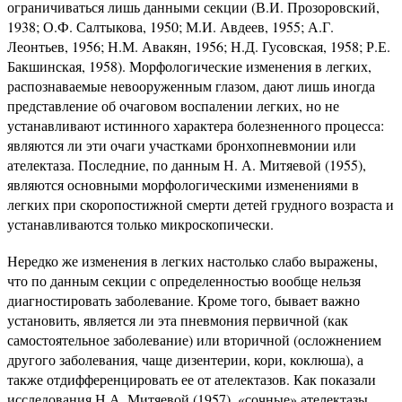
ограничиваться лишь данными секции (В.И. Прозоровский,
1938; О.Ф. Салтыкова, 1950; М.И. Авдеев, 1955; А.Г.
Леонтьев, 1956; Н.М. Авакян, 1956; Н.Д. Гусовская, 1958; Р.Е.
Бакшинская, 1958). Морфологические изменения в легких,
распознаваемые невооруженным глазом, дают лишь иногда
представление об очаговом воспалении легких, но не
устанавливают истинного характера болезненного процесса:
являются ли эти очаги участками бронхопневмонии или
ателектаза. Последние, по данным Н. А. Митяевой (1955),
являются основными морфологическими изменениями в
легких при скоропостижной смерти детей грудного возраста и
устанавливаются только микроскопически.
Нередко же изменения в легких настолько слабо выражены,
что по данным секции с определенностью вообще нельзя
диагностировать заболевание. Кроме того, бывает важно
установить, является ли эта пневмония первичной (как
самостоятельное заболевание) или вторичной (осложнением
другого заболевания, чаще дизентерии, кори, коклюша), а
также отдифференцировать ее от ателектазов. Как показали
исследования Н.А. Митяевой (1957), «сочные» ателектазы