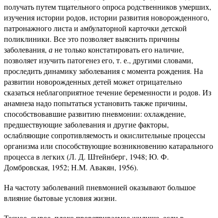
получать путем тщательного опроса родственников умерших,
изучения истории родов, истории развития новорожденного,
патронажного листа и амбулаторной карточки детской
поликлиники. Все это позволяет выяснить причины
заболевания,
а
не только констатировать его наличие,
позволяет изучить патогенез его, т. е., другими словами,
проследить динамику заболевания с момента рождения. На
развитии новорожденных детей может отрицательно
сказаться неблагоприятное течение беременности и родов. Из
анамнеза надо попытаться установить также причины,
способствовавшие развитию пневмонии: охлаждение,
предшествующие заболевания и другие факторы,
ослабляющие сопротивляемость и окислительные процессы
организма или способствующие возникновению катарального
процесса в легких (Л. Д. Штейнберг, 1948; Ю. Ф.
Домбровская, 1952; Н.М. Авакян, 1956).
На частоту заболеваний пневмонией оказывают большое
влияние бытовые условия жизни.
Тесное, сырое, плохо проветриваемое жилище, если в