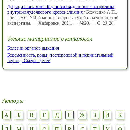
Дефицит витамина К у новорожденного как причина
внутрижелудочкового кровоизлияния
/ Божченко А.П.,
Грига Э.С. // Избранные вопросы судебно-медицинской
экспертизы. — Хабаровск, 2021. — №20. — С. 23-26.
больше материалов в каталогах
Болезни органов дыхания
Беременность, роды, послеродовой и перинатальный
период. Смерть детей
Авторы
А
Б
В
Г
Д
Е
Ж
З
И
К
Л
М
Н
О
П
Р
С
Т
У
Ф