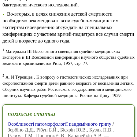
бактериологического исследований.
Во-вторых, в целях снижения детской смертности
необходимо рекомендовать всем судебно-медицинским
экспертам своевременно обсуждать на специальных
конференциях с участием врачей-педиатров все случаи смерти
детей в возрасте до одного года.
1
Материалы III Всесоюзного совещания судебно-медицинских
экспертов и III Всесоюзной конференции научного общества судебных
медиков и криминалистов Рига, 1957, стр. 77.
2
А. И Туровцев . К вопросу о гистологических исследованиях при
скоропостижной смерти детей раннего возраста от воспаления легких.
Сборник научных работ Ростовского государственного медицинского
института. Кафедра судебной медицины. Ростов-на-Дону, 1959.
похожие статьи
Особливості патоморфології пандемічного грипу
/
Зербіно Д.Д., Рібун Б.Й., Бісярін Ю.В., Кузик П.В.,
Гудима Т.М., Панасюк Є.В., Канарейкін А.В. — .