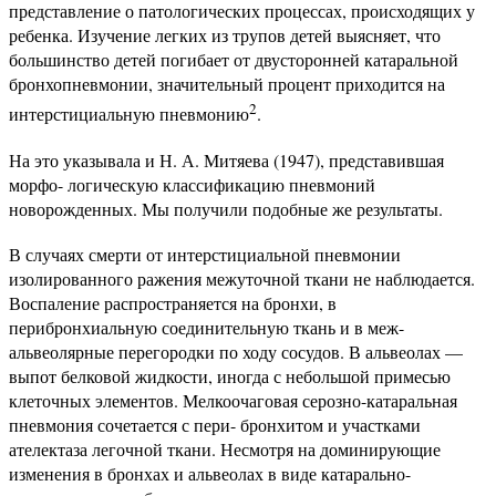
представление о патологических процессах, происходящих у
ребенка. Изучение легких из трупов детей выясняет, что
большинство детей погибает от двусторонней катаральной
бронхопневмонии, значительный процент приходится на
2
интерстициальную пневмонию
.
На это указывала и Н. А. Митяева (1947), представившая
морфо- логическую классификацию пневмоний
новорожденных. Мы получили подобные же результаты.
В случаях смерти от интерстициальной пневмонии
изолированного ражения межуточной ткани не наблюдается.
Воспаление распространяется на бронхи, в
перибронхиальную соединительную ткань и в меж-
альвеолярные перегородки по ходу сосудов. В альвеолах —
выпот белковой жидкости, иногда с небольшой примесью
клеточных элементов. Мелкоочаговая серозно-катаральная
пневмония сочетается с пери- бронхитом и участками
ателектаза легочной ткани. Несмотря на доминирующие
изменения в бронхах и альвеолах в виде катарально-