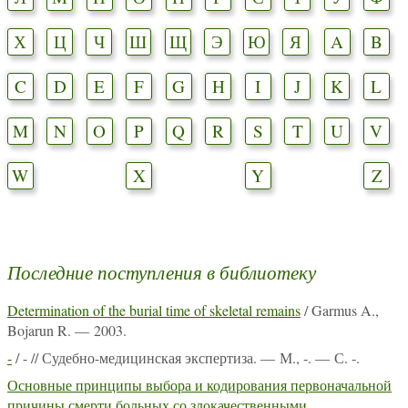
Х
Ц
Ч
Ш
Щ
Э
Ю
Я
A
B
C
D
E
F
G
H
I
J
K
L
M
N
O
P
Q
R
S
T
U
V
W
X
Y
Z
Последние поступления в библиотеку
Determination of the burial time of skeletal remains
/ Garmus A.,
Bojarun R. — 2003.
-
/ - // Судебно-медицинская экспертиза. — М., -. — С. -.
Основные принципы выбора и кодирования первоначальной
причины смерти больных со злокачественными