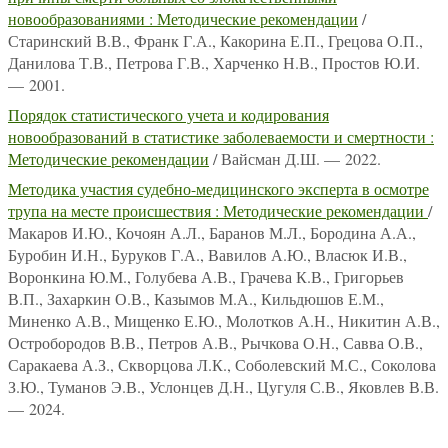
новообразованиями : Методические рекомендации
/
Старинский В.В., Франк Г.А., Какорина Е.П., Грецова О.П.,
Данилова Т.В., Петрова Г.В., Харченко Н.В., Простов Ю.И.
— 2001.
Порядок статистического учета и кодирования
новообразований в статистике заболеваемости и смертности :
Методические рекомендации
/ Вайсман Д.Ш. — 2022.
Методика участия судебно-медицинского эксперта в осмотре
трупа на месте происшествия : Методические рекомендации
/
Макаров И.Ю., Кочоян А.Л., Баранов М.Л., Бородина А.А.,
Буробин И.Н., Буруков Г.А., Вавилов А.Ю., Власюк И.В.,
Воронкина Ю.М., Голубева А.В., Грачева К.В., Григорьев
В.П., Захаркин О.В., Казымов М.А., Кильдюшов Е.М.,
Миненко А.В., Мищенко Е.Ю., Молотков А.Н., Никитин А.В.,
Остробородов В.В., Петров А.В., Рычкова О.Н., Савва О.В.,
Саракаева А.З., Скворцова Л.К., Соболевский М.С., Соколова
З.Ю., Туманов Э.В., Услонцев Д.Н., Цугуля С.В., Яковлев В.В.
— 2024.