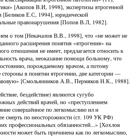
ики» [Акопов В.И, 1998], экспертизы ятрогенной
я [Беликов Е.С, 1994], юридической
альные правонарушения [Попов В.Л, 1982].
ием о том [Некачалов В.В., 1998], что «не может не
данного расширения понятия «ятрогения» на
ого отношения не имеет, предлагается относить к
льность врача, неоказание помощи больному, что
состоянию, порождаемому врачом, а потому
 стороны в понятии ятрогении, две категории —
авовую» [Смольянников А.В., Пермяков Н.К., 1988].
йствие, бездействие) являются сугубо
жных действий врачей, но «преступлением
яние совершённое по легкомыслию ил и
ее смерть по неосторожности (ст. 109 УК РФ)
оих профессиональных обязанностей...» [Хохлов
ожности может быть причинена как по легкомыслию,