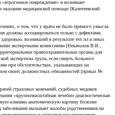
ли «ятрогенное повреждение» и возникает
и оказании медицинской помощи [Калитеевский
огениях, о том, что у врача не было прямого умысла
 не должны ассоциироваться только с дефектами,
здоровью, возникший в результате тех ил и иных
скими экспертными комиссиями [Некачалов В.В.,
 территориальные правоохранительные органы для
кой экспертизы трупа, если смерть больного
нии при обстоятельствах, указывающих на
лом своих должностных обязанностей [приказ №
врачей страховых компаний, судебных медиков
нешняя «крупномасштабная лечебно-диагностическая
ычную клинико-анатомическую картину болезни
од заболевания вызывает жалобы родственников на
 несвоевременное и неправильное проведение