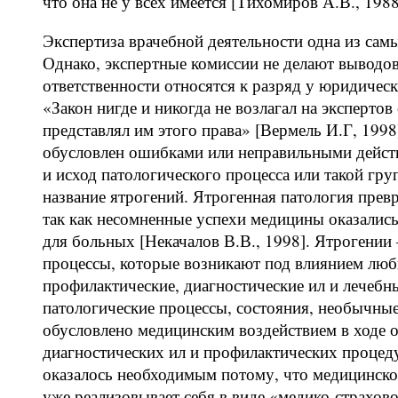
что она не у всех имеется [Тихомиров А.В., 1988
Экспертиза врачебной деятельности одна из сам
Однако, экспертные комиссии не делают выводов 
ответственности относятся к разряд у юридичес
«Закон нигде и никогда не возлагал на эксперто
представлял им этого права» [Вермель И.Г, 199
обусловлен ошибками или неправильными действ
и исход патологического процесса или такой гр
название ятрогений. Ятрогенная патология прев
так как несомненные успехи медицины оказалис
для больных [Некачалов В.В., 1998]. Ятрогении 
процессы, которые возникают под влиянием люб
профилактические, диагностические ил и лечеб
патологические процессы, состояния, необычны
обусловлено медицинским воздействием в ходе 
диагностических ил и профилактических процед
оказалось необходимым потому, что медицинское
уже реализовывает себя в виде «медико-страхов