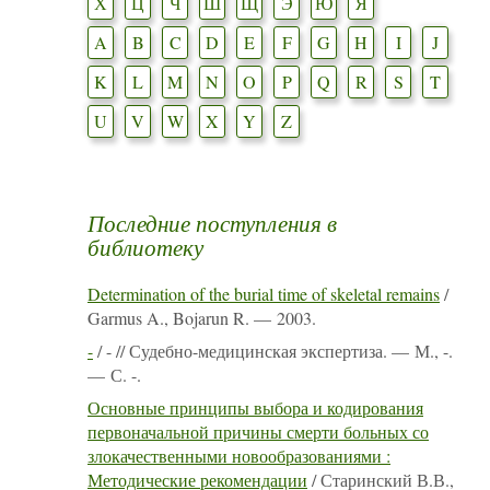
Х
Ц
Ч
Ш
Щ
Э
Ю
Я
A
B
C
D
E
F
G
H
I
J
K
L
M
N
O
P
Q
R
S
T
U
V
W
X
Y
Z
Последние поступления в
библиотеку
Determination of the burial time of skeletal remains
/
Garmus A., Bojarun R. — 2003.
-
/ - // Судебно-медицинская экспертиза. — М., -.
— С. -.
Основные принципы выбора и кодирования
первоначальной причины смерти больных со
злокачественными новообразованиями :
Методические рекомендации
/ Старинский В.В.,