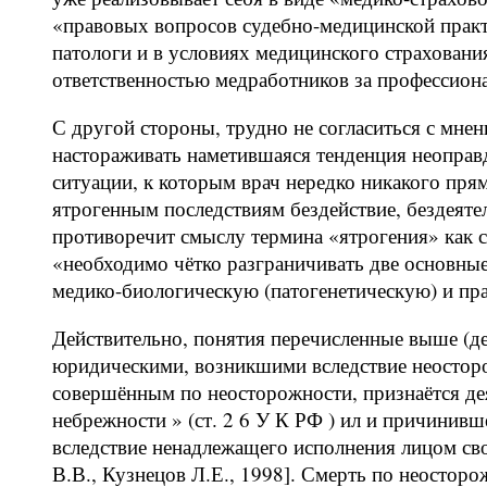
«правовых вопросов судебно-медицинской практ
патологи и в условиях медицинского страховани
ответственностью медработников за профессион
С другой стороны, трудно не согласиться с мнен
настораживать наметившаяся тенденция неоправ
ситуации, к которым врач нередко никакого прям
ятрогенным последствиям бездействие, бездеяте
противоречит смыслу термина «ятрогения» как 
«необходимо чётко разграничивать две основные
медико-биологическую (патогенетическую) и пр
Действительно, понятия перечисленные выше (де
юридическими, возникшими вследствие неосторо
совершённым по неосторожности, признаётся де
небрежности » (ст. 2 6 У К РФ ) ил и причинивш
вследствие ненадлежащего исполнения лицом св
В.В., Кузнецов Л.Е., 1998]. Смерть по неостор