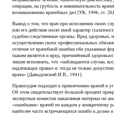
операции, на грубость и невнимательность враче
возникновению врачебных дел [УК, 1996, ст. 26]
Вывод о том, что врач при исполнении своих с
или его действия носят иной характер (халатнос
судебно-следственные органы. Вред здоровью, 
осуществлении своих профессиональных обяза
отличие от врачебной ошибки обе указанные фо
(каким является и вред, причинённый здоровью)
лишне вспомнить, что «наблюдаются случаи, ко
надлежащих правил и: тогда не только допустим
врача» [Давыдовский И.В., 1941].
Правосудие подходит к привлечению врачей к уг
Об этом свидетельствует большой процент пре
экспертные комиссии накапливая материал по ан
«ошибками» врачей по каждом у конкретному р
наиболее часто встречающихся ошибо к долже н