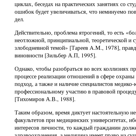
циклах, беседах на практических занятиях со с
ошибок будет увеличиваться, что неминуемо пов
дел.
Действительно, проблема ятрогений, то есть «бо
неотложной, принципиальной, теоретической и с
злободневной темой» [Тареев A.M., 1978], правд
виновности [Зильбер А.П, 1995].
Однако, чтобы разобраться во всех коллизиях п
процессе реализации отношений в сфере охраны
подход, а также и наличие специалистов медико
профессиональному участию в правовой процеду
[Тихомиров А.В., 1988].
Таким образом, время диктует настоятельную н
факультетов при медицинских университетах, иб
интересов личности, то каждый гражданин должен
здравоохранения, а медицина имеет право на сущ