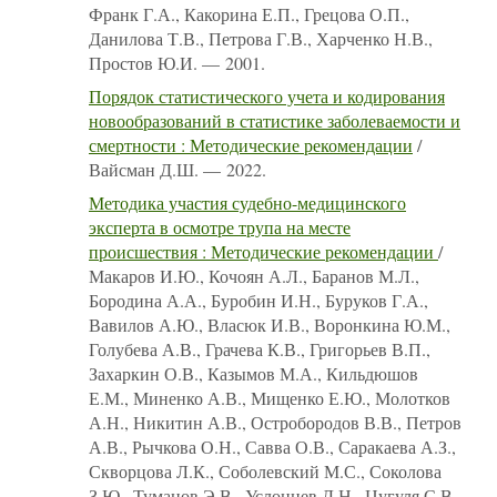
Франк Г.А., Какорина Е.П., Грецова О.П.,
Данилова Т.В., Петрова Г.В., Харченко Н.В.,
Простов Ю.И. — 2001.
Порядок статистического учета и кодирования
новообразований в статистике заболеваемости и
смертности : Методические рекомендации
/
Вайсман Д.Ш. — 2022.
Методика участия судебно-медицинского
эксперта в осмотре трупа на месте
происшествия : Методические рекомендации
/
Макаров И.Ю., Кочоян А.Л., Баранов М.Л.,
Бородина А.А., Буробин И.Н., Буруков Г.А.,
Вавилов А.Ю., Власюк И.В., Воронкина Ю.М.,
Голубева А.В., Грачева К.В., Григорьев В.П.,
Захаркин О.В., Казымов М.А., Кильдюшов
Е.М., Миненко А.В., Мищенко Е.Ю., Молотков
А.Н., Никитин А.В., Остробородов В.В., Петров
А.В., Рычкова О.Н., Савва О.В., Саракаева А.З.,
Скворцова Л.К., Соболевский М.С., Соколова
З.Ю., Туманов Э.В., Услонцев Д.Н., Цугуля С.В.,