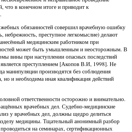
й, что в конечном итоге и приводит к
.
лужебных обязанностей совершил врачебную ошибку
ть, небрежность, преступное легкомыслие) делают
нанесённый медицинским работником при
нностей может быть умышленным и неосторожным. В
рмы вины при наступлении опасных последствий
 является преступлением [Акопов В.И, 1998]. Не
гда манипуляции производятся без соблюдения
а, но и необходима иная квалификация действий
оловной ответственности осторожно и внимательно.
кращённых врачебных дел. Судебно-медицинские
ализ у врачебных дел, должны щедро делиться
азделу медицины. Тщательный анонимный разбор
 проводиться на семинарах, сертификационных