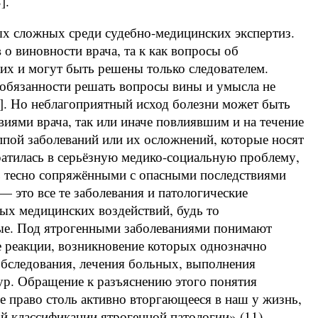
].
ых сложных среди судебно-медицинских экспертиз.
о виновности врача, та к как вопросы об
ких и могут быть решены только следователем.
в обязанности решать вопросы вины и умысла не
8]. Но неблагоприятный исход болезни может быть
иями врача, так или иначе повлиявшим и на течение
уппой заболеваний или их осложнений, которые носят
ратилась в серьёзную медико-социальную проблему,
ь тесно сопряжёнными с опасными последствиями
— это все те заболевания и патологические
ых медицинских воздействий, будь то
ные. Под ятрогенными заболеваниями понимают
е реакции, возникновение которых однозначно
обследования, лечения больных, выполнения
ур. Обращение к разъяснению этого понятия
 право столь активно вторгающееся в наш у жизнь,
ой классификации ятрогенной патологии» (11),