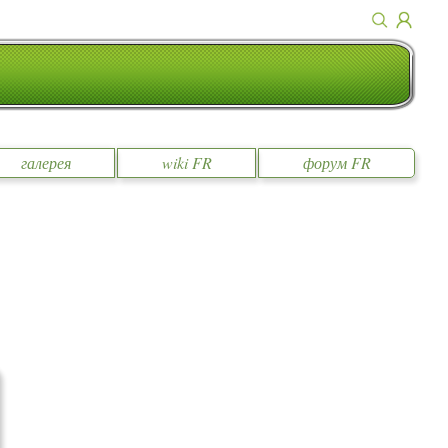
галерея
wiki FR
форум FR