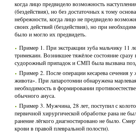
когда лицо предвидело возможность наступлени
(бездействия), но без достаточных к тому основ
небрежности, когда лицо не предвидело возмож
своих действий (бездействия), но при необходи
было и могло их предвидеть.
Пример 1. При экстракции зуба мальчику 11 ле
тримекаин. Возникшее тяжёлое состояние сразу п
судорожный припадок и СМП была вызвана позд
Пример 2. После операции кесарева сечения у
живота». При лапаротомии обнаружена марлевая 
необходимость в формировании противоестестве
обычного ануса.
Пример 3. Мужчина, 28 лет, поступил с колото
первичной хирургической обработке рана не был
ранение лёгкого диагностировано не было. Смерт
крови в правой плевральной полости).