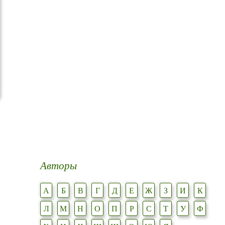
Авторы
А
Б
В
Г
Д
Е
Ж
З
И
К
Л
М
Н
О
П
Р
С
Т
У
Ф