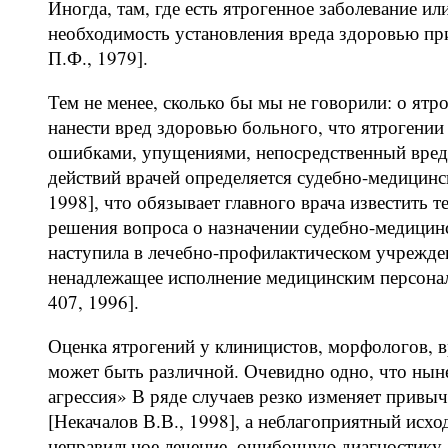
Иногда, там, где есть ятрогенное заболевание и
необходимость установления вреда здоровью пр
П.Ф., 1979].
Тем не менее, сколько бы мы не говорили: о ятр
нанести вред здоровью больного, что ятрогении
ошибками, упущениями, непосредственный вред 
действий врачей определяется судебно-медицин
1998], что обязывает главного врача известить
решения вопроса о назначении судебно-медицинс
наступила в лечебно-профилактическом учрежде
ненадлежащее исполнение медицинским персона
407, 1996].
Оценка ятрогений у клиницистов, морфологов, 
может быть различной. Очевидно одно, что ны
агрессия» В ряде случаев резко изменяет прив
[Некачалов В.В., 1998], а неблагоприятный исх
неправильное лечение, ошибочную диагностику,