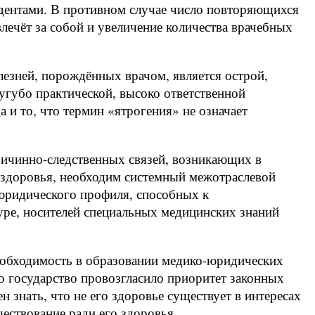
тудентами. В противном случае число повторяющихся
лечёт за собой и увеличение количества врачебных
лезней, порождённых врачом, является острой,
угубо практической, высоко ответственной
а и то, что термин «ятрогения» не означает
ричинно-следственных связей, возникающих в
 здоровья, необходим системный межотраслевой
-юридического профиля, способных к
ре, носителей специальных медицинских знаний
еобходимость в образовании медико-юридических
о государство провозгласило приоритет законных
 знать, что не его здоровье существует в интересах
ествование ради его здоровья.