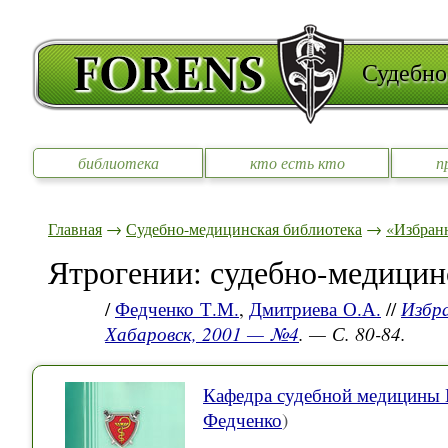
Судебно
библиотека
кто есть кто
п
Главная
→
Судебно-медицинская библиотека
→
«Избран
Ятрогении: судебно-медицин
/
Федченко Т.М.
,
Дмитриева О.А.
//
Избра
Хабаровск, 2001 — №4
. — С. 80-84.
Кафедра судебной медицин
Федченко
)