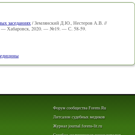
ных заседаниях
/ Землянский Д.Ю., Нестеров А.В. //
 — Хабаровск, 2020. — №19. — С. 58-59.
медицины
Форум сообщества Forens.Ru
Литсалон судебных медиков
Журнал journal.forens-lit.ru