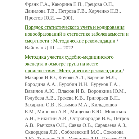
Франк Г.А., Какорина Е.П., Грецова О.П.,
Данилова Т.В., Петрова Г.В., Харченко Н.В.,
Простов Ю.И. — 2001.
Порядок статистического учета и кодирования
новообразований в статистике заболеваемости и
смертности : Методические рекомендации
/
Вайсман Д.Ш. — 2022.
Методика участия судебно-медицинского
эксперта в осмотре трупа на месте
происшествия : Методические рекомендации
/
Макаров И.Ю., Кочоян А.Л., Баранов М.Л.,
Бородина А.А., Буробин И.Н., Буруков Г.А.,
Вавилов А.Ю., Власюк И.В., Воронкина Ю.М.,
Голубева А.В., Грачева К.В., Григорьев В.П.,
Захаркин О.В., Казымов М.А., Кильдюшов
Е.М., Миненко А.В., Мищенко Е.Ю., Молотков
А.Н., Никитин А.В., Остробородов В.В., Петров
А.В., Рычкова О.Н., Савва О.В., Саракаева А.З.,
Скворцова Л.К., Соболевский М.С., Соколова
З.Ю., Туманов Э.В., Услонцев Д.Н., Цугуля С.В.,