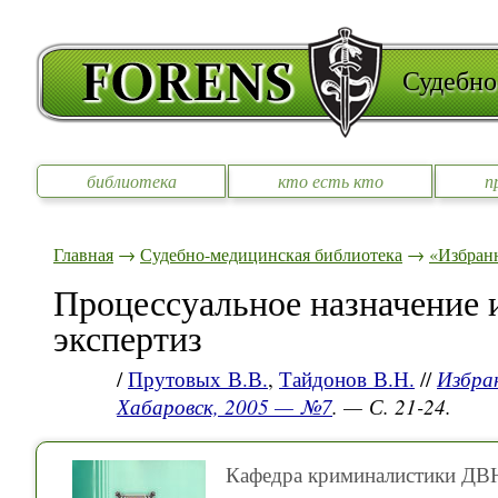
Судебно
библиотека
кто есть кто
п
Главная
→
Судебно-медицинская библиотека
→
«Избран
Процессуальное назначение 
экспертиз
/
Прутовых В.В.
,
Тайдонов В.Н.
//
Избра
Хабаровск, 2005 — №7
. — С. 21-24.
Кафедра криминалистики ДВ