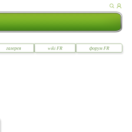
галерея
wiki FR
форум FR