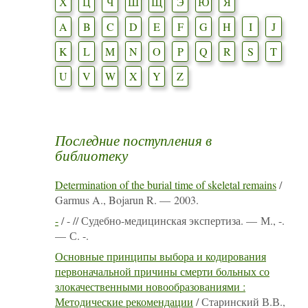
Х
Ц
Ч
Ш
Щ
Э
Ю
Я
A
B
C
D
E
F
G
H
I
J
K
L
M
N
O
P
Q
R
S
T
U
V
W
X
Y
Z
Последние поступления в
библиотеку
Determination of the burial time of skeletal remains
/
Garmus A., Bojarun R. — 2003.
-
/ - // Судебно-медицинская экспертиза. — М., -.
— С. -.
Основные принципы выбора и кодирования
первоначальной причины смерти больных со
злокачественными новообразованиями :
Методические рекомендации
/ Старинский В.В.,