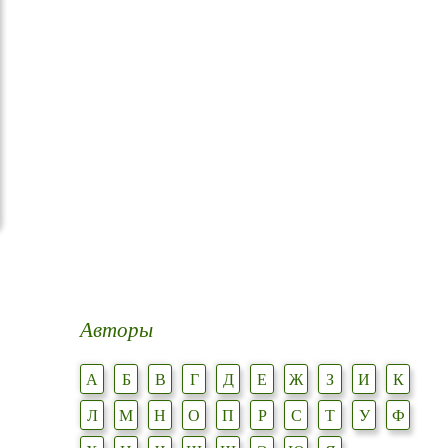
Авторы
А
Б
В
Г
Д
Е
Ж
З
И
К
Л
М
Н
О
П
Р
С
Т
У
Ф