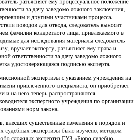
дователь разъясняет ему процессуальное положение
твенности за дачу заведомо ложного заключения,
терпевшим и другими участниками процесса.
твии поводов для отвода, следователь выносит
нием фамилии конкретного лица, привлекаемого в
ходимые для исследования материалы следователь
зу, вручает эксперту, разъясняет ему права и
вной ответственности за дачу заведомо ложного
етка удостоверяющаяся подписью эксперта.
омиссионной экспертизы с указанием учреждения на
 имени привлеченного специалиста, он приобретает
ии и на него теперь распространяются
оводителя экспертного учреждения по организации
бованиями норм закона.
в, внесших существенные изменения в порядок и
ых судебных экспертизы было изучено, методом
собо сложных экспертиз ГУЗ «Бюро судебно-