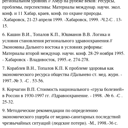
региональном уровнях // Амур на рубеже веков: Ресурсы,
проблемы, перспективы: Материалы междунар. научн. экол.
конф. и 11 Хабар, краев, конф. по охране природы.
-Хабаровск, 21-23 апреля 1999. -Хабаровск, 1999. -Ч.2-С . 13-
15.
Кашин В.И., Топалов К.П., Юшманов В.В. Логика и
условия становления регионального здравоохранения //
Экономика Дальнего востока в условиях реформы:
Материалы второй междунар. научн. конф. 28-29 ноября 1995.
- Хабаровск - Владивосток, 1995.-е. 274-278.
Кораблев В.Н., Топалов К.П. К проблеме здоровья как
экономического ресурса общества //Дальнево ст. мед. журн. -
1997.-№ 3. -С . 53-56.
Корчагин В.П. Стоимость национального «груза болезней»
в России в 1930-1997 гг. //Здравоохранение. - 1998. -№ 6. -С .
25-32.
Методические рекомендации по определению
экономического ущерба от медико-санитарных последствий
чрезвычайных ситуаций (людские потери). -М., 1998.-36 с.