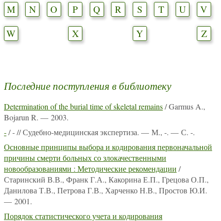
M
N
O
P
Q
R
S
T
U
V
W
X
Y
Z
Последние поступления в библиотеку
Determination of the burial time of skeletal remains
/ Garmus A.,
Bojarun R. — 2003.
-
/ - // Судебно-медицинская экспертиза. — М., -. — С. -.
Основные принципы выбора и кодирования первоначальной
причины смерти больных со злокачественными
новообразованиями : Методические рекомендации
/
Старинский В.В., Франк Г.А., Какорина Е.П., Грецова О.П.,
Данилова Т.В., Петрова Г.В., Харченко Н.В., Простов Ю.И.
— 2001.
Порядок статистического учета и кодирования