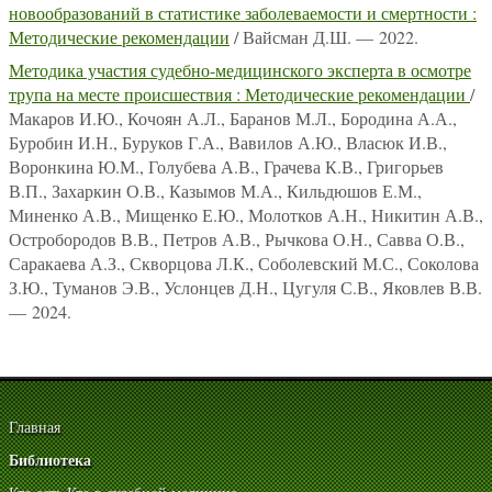
новообразований в статистике заболеваемости и смертности :
Методические рекомендации
/ Вайсман Д.Ш. — 2022.
Методика участия судебно-медицинского эксперта в осмотре
трупа на месте происшествия : Методические рекомендации
/
Макаров И.Ю., Кочоян А.Л., Баранов М.Л., Бородина А.А.,
Буробин И.Н., Буруков Г.А., Вавилов А.Ю., Власюк И.В.,
Воронкина Ю.М., Голубева А.В., Грачева К.В., Григорьев
В.П., Захаркин О.В., Казымов М.А., Кильдюшов Е.М.,
Миненко А.В., Мищенко Е.Ю., Молотков А.Н., Никитин А.В.,
Остробородов В.В., Петров А.В., Рычкова О.Н., Савва О.В.,
Саракаева А.З., Скворцова Л.К., Соболевский М.С., Соколова
З.Ю., Туманов Э.В., Услонцев Д.Н., Цугуля С.В., Яковлев В.В.
— 2024.
Главная
Библиотека