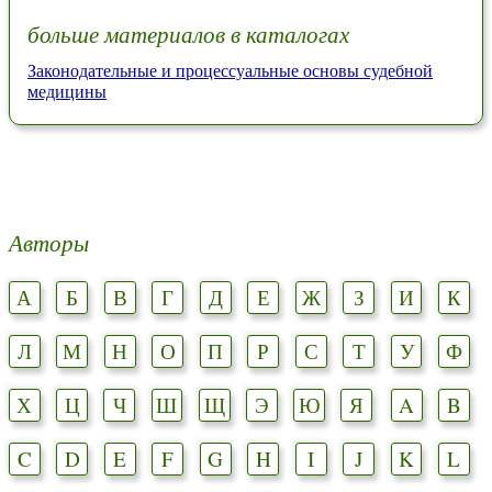
больше материалов в каталогах
Законодательные и процессуальные основы судебной
медицины
Авторы
А
Б
В
Г
Д
Е
Ж
З
И
К
Л
М
Н
О
П
Р
С
Т
У
Ф
Х
Ц
Ч
Ш
Щ
Э
Ю
Я
A
B
C
D
E
F
G
H
I
J
K
L