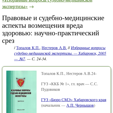
экспертизы»
→
Правовые и судебно-медицинские
аспекты возмещения вреда
здоровью: научно-практический
срез
/
Топалов К.П.
,
Нестеров А.В.
//
Избранные вопросы
судебно-медицинской экспертизы. — Хабаровск, 2005
— №7
. — С. 24-34.
Топалов К.П., Нестеров А.В.24-
ГУЗ «ККБ № 1», гл. врач — С.С.
Пудовиков
ГУЗ «Бюро СМЭ» Хабаровского края
(начальник —
А.П. Чернышов
)