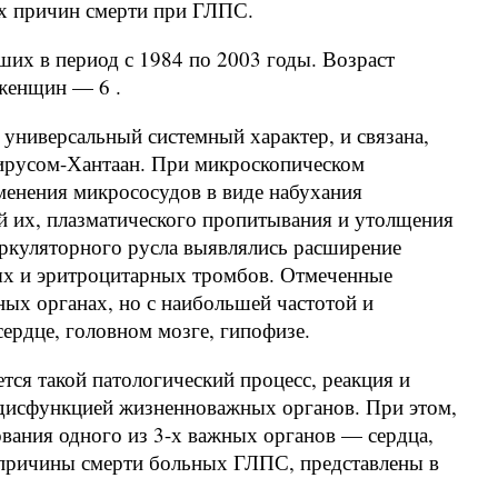
ых причин смерти при ГЛПС.
их в период с 1984 по 2003 годы. Возраст
женщин — 6 .
универсальный системный характер, и связана,
вирусом-Хантаан. При микроскопическом
енения микрососудов в виде набухания
й их, плазматического пропитывания и утолщения
иркуляторного русла выявлялись расширение
вых и эритроцитарных тромбов. Отмеченные
ых органах, но с наибольшей частотой и
сердце, головном мозге, гипофизе.
ся такой патологический процесс, реакция и
 дисфункцией жизненноважных органов. При этом,
вания одного из 3-х важных органов — сердца,
 причины смерти больных ГЛПС, представлены в