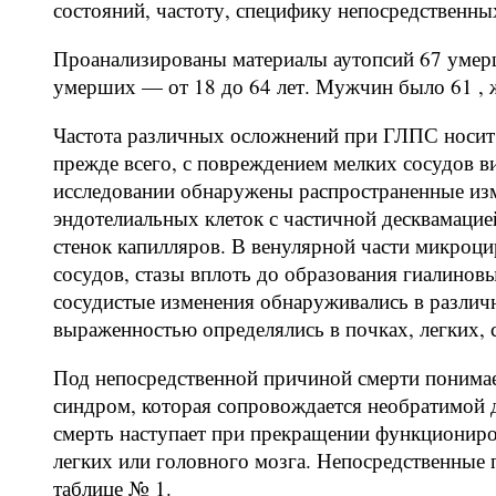
состояний, частоту, специфику непосредственн
Проанализированы материалы аутопсий 67 умерш
умерших — от 18 до 64 лет. Мужчин было 61 , 
Частота различных осложнений при ГЛПС носит 
прежде всего, с повреждением мелких сосудов 
исследовании обнаружены распространенные изм
эндотелиальных клеток с частичной десквамацие
стенок капилляров. В венулярной части микроц
сосудов, стазы вплоть до образования гиалино
сосудистые изменения обнаруживались в различн
выраженностью определялись в почках, легких, 
Под непосредственной причиной смерти понимает
синдром, которая сопровождается необратимой
смерть наступает при прекращении функциониро
легких или головного мозга. Непосредственные
таблице № 1.