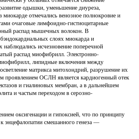
 развитие одышки, уменьшение диуреза,
 в миокарде отмечались венозное полнокровие и
естами очаговые лимфоидно-гистиоцитарные
арный распад мышечных волокон. В
убэндокардиальных слоях миокарда и
х наблюдались исчезновение поперечной
чатый распад миофибрилл. Электронно-
 миофибрилл, липидные включения между
росветление матрикса митохондрий, разрушение их
им проявлением ОСЛН является кардиогенный отек
ектазов и гиалиновых мембран, а в дальнейшем
лита и частым переходом в серозно-
нием оксигенации и гипоксией, что по принципу
 к энцефалопатии смешанного генеза —