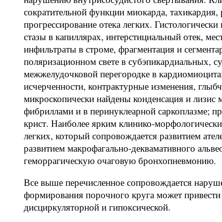
сократительной функции миокарда, тахикардия,
прогрессирование отека легких. Гистологически
стазы в капиллярах, интерстициальный отек, м
инфильтраты в строме, фрагментация и сегмент
поляризационном свете в субэпикардиальных, с
межжелудочковой перегородке в кардиомиоцита
исчерченности, контрактурные изменения, глыб
микроскопически найдены конденсация и лизис
фибриллами и в перинуклеарной саркоплазме; п
крист. Наиболее ярким клинико-морфологическ
легких, который сопровождается развитием ател
развитием макрофагально-деквамативного альвео
геморрагическую очаговую бронхопневмонию.
Все выше перечисленное сопровождается наруше
формирования порочного круга может привести
дисциркуляторной и гипоксической.