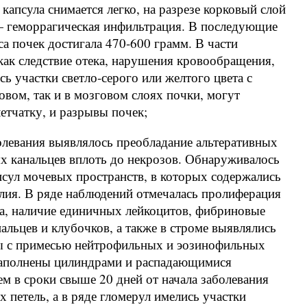
капсула снимается легко, на разрезе корковый слой
 геморрагическая инфильтрация. В последующие
са почек достигала 470-600 грамм. В части
как следствие отека, нарушения кровообращения,
 участки светло-серого или желтого цвета с
вом, так и в мозговом слоях почки, могут
етчатку, и разрывы почек;
олевания выявлялось преобладание альтеративных
х канальцев вплоть до некрозов. Обнаруживалось
псул мочевых пространств, в которых содержались
лия. В ряде наблюдений отмечалась пролиферация
а, наличие единичных лейкоцитов, фибриновые
альцев и клубочков, а также в строме выявлялись
ы с примесью нейтрофильных и эозинофильных
 заполнены цилиндрами и распадающимися
м в сроки свыше 20 дней от начала заболевания
 петель, а в ряде гломерул имелись участки