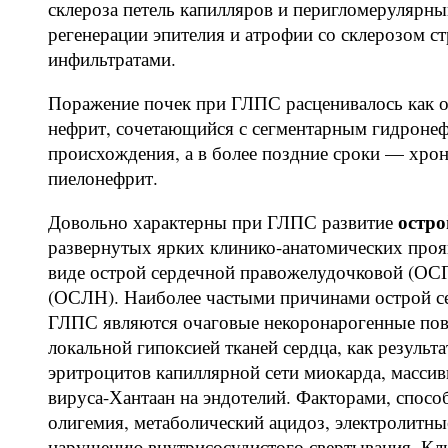
склероза петель капилляров и перигломерулярны
регенерации эпителия и атрофии со склерозом
инфильтратами.
Поражение почек при ГЛПС расценивалось как 
нефрит, сочетающийся с сегментарным гидроне
происхождения, а в более поздние сроки — хро
пиелонефрит.
остро
Довольно характерны при ГЛПС развитие
развернутых ярких клинико-анатомических прояв
виде острой сердечной правожелудочковой (ОС
(ОСЛН). Наиболее частыми причинами острой с
ГЛПС являются очаговые некоронарогенные пов
локальной гипоксией тканей сердца, как результ
эритроцитов капиллярной сети миокарда, масси
вируса-Хантаан на эндотелий. Факторами, спос
олигемия, метаболический ацидоз, электролитны
нарушению внутрисосудистого свертывания. Кл