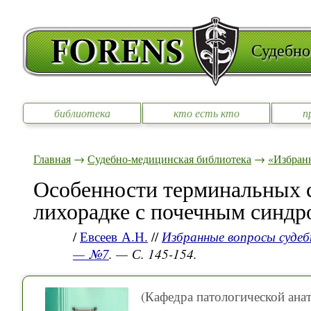
Судебно
библиотека
кто есть кто
п
Главная
→
Судебно-медицинская библиотека
→
«Избран
Особенности терминальных с
лихорадке с почечным синд
/
Евсеев А.Н.
//
Избранные вопросы судеб
— №7
. — С. 145-154.
(Кафедра патологической ана