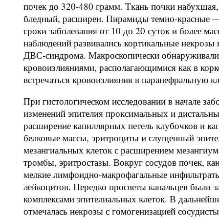
почек до 320-480 грамм. Ткань почки набухшая, 
бледный, расширен. Пирамиды темно-красные —
сроки заболевания от 10 до 20 суток и более мас
наблюдений развивались кортикальные некрозы 
ДВС-синдрома. Макроскопически обнаруживались
кровоизлияниями, располагающимися как в корко
встречаться кровоизлияния в паранефральную кл
При гистологическом исследовании в начале заб
изменений эпителия проксимальных и дистальны
расширение капиллярных петель клубочков и ка
белковые массы, эритроциты и слущенный эпите
мезангиальных клеток с расширением мезангиум
тромбы, эритростазы. Вокруг сосудов почек, кан
мелкие лимфоидно-макрофагальные инфильтрат
лейкоцитов. Нередко просветы канальцев были
комплексами эпителиальных клеток. В дальнейше
отмечалась некрозы с гомогенизацией сосудистых