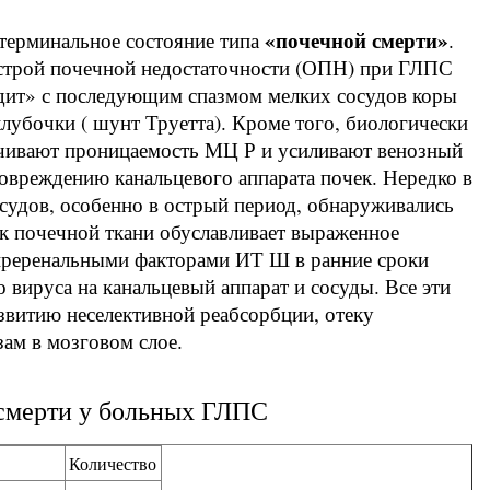
«почечной смерти»
 терминальное состояние типа
.
трой почечной недостаточности (ОПН) при ГЛПС
удит» с последующим спазмом мелких сосудов коры
лубочки ( шунт Труетта). Кроме того, биологически
ичивают проницаемость МЦ Р и усиливают венозный
 повреждению канальцевого аппарата почек. Нередко в
осудов, особенно в острый период, обнаруживались
к почечной ткани обуславливает выраженное
с преренальными факторами ИТ Ш в ранние сроки
 вируса на канальцевый аппарат и сосуды. Все эти
звитию неселективной реабсорбции, отеку
зам в мозговом слое.
смерти у больных ГЛПС
Количество