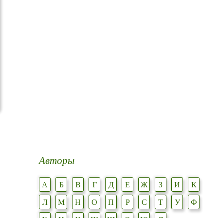
Авторы
А
Б
В
Г
Д
Е
Ж
З
И
К
Л
М
Н
О
П
Р
С
Т
У
Ф