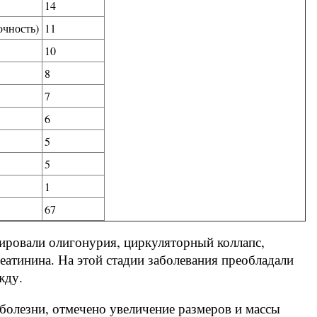
14
очность)
11
10
8
7
6
5
5
1
67
нировали олигонурия, циркуляторный коллапс,
еатинина. На этой стадии заболевания преобладали
жду.
 болезни, отмечено увеличение размеров и массы