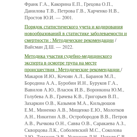
Франк Г.А., Какорина Е.П., Грецова О.П.,
Данилова Т.В., Петрова Г.В., Харченко Н.В.,
Простов Ю.И. — 2001.
Порядок статистического учета и кодирования
новообразований в статистике заболеваемости и
смертности : Методические рекомендации
/
Вайсман Д.Ш. — 2022.
Методика участия судебно-медицинского
эксперта в осмотре трупа на месте
происшествия : Методические рекомендации
/
Макаров И.Ю., Кочоян А.Л., Баранов М.Л.,
Бородина А.А., Буробин И.Н., Буруков Г.А.,
Вавилов А.Ю., Власюк И.В., Воронкина Ю.М.,
Голубева А.В., Грачева К.В., Григорьев В.П.,
Захаркин О.В., Казымов М.А., Кильдюшов
Е.М., Миненко А.В., Мищенко Е.Ю., Молотков
А.Н., Никитин А.В., Остробородов В.В., Петров
А.В., Рычкова О.Н., Савва О.В., Саракаева А.З.,
Скворцова Л.К., Соболевский М.С., Соколова
З.Ю., Туманов Э.В., Услонцев Д.Н., Цугуля С.В.,