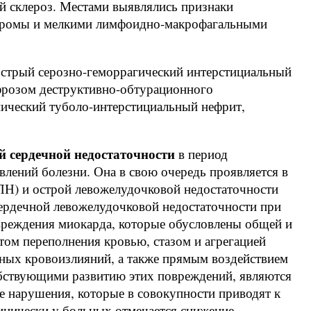
й склероз. Местами выявлялись признаки
 стромы и мелкими лимфоидно-макрофагальными
острый серозно-геморрагический интерстициальный
фрозом деструктивно-обтурационного
нический туболо-интерстициальный нефрит,
й сердечной недостаточности
в период
лений болезни. Она в свою очередь проявляется в
ПН) и острой левожелудочковой недостаточности
ердечной левожелудочковой недостаточности при
реждения миокарда, которые обусловлены общей и
атом переполнения кровью, стазом и агрегацией
вных кровоизлияний, а также прямым воздействием
обствующими развитию этих повреждений, являются
е нарушения, которые в совокупности приводят к
инически у больных отмечается снижение