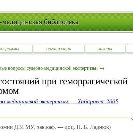
-медицинская библиотека
рограммы
организации
законы
ные вопросы судебно-медицинской экспертизы»
→
остояний при геморрагической
ромом
но-медицинской экспертизы. — Хабаровск, 2005
томии ДВГМУ, зав.каф. — доц. П. Б. Ладнюк)