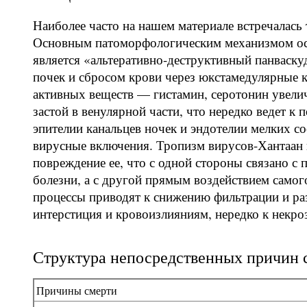
Наиболее часто на нашем материале встречалась
Основным патоморфологическим механизмом ос
является «альтеративно-деструктивный панваск
почек и сбросом крови через юкстамедулярные к
активных веществ — гистамин, серотонин увел
застой в венулярной части, что нередко ведет к
эпителии канальцев ночек и эндотелии мелких с
вирусные включения. Тропизм вирусов-Хантаан 
повреждение ее, что с одной стороны связано 
болезни, а с другой прямым воздействием самого
процессы приводят к снижению фильтрации и ра
интерстиция и кровоизлияниям, нередко к некро
Структура непосредственных причин 
Причины смерти