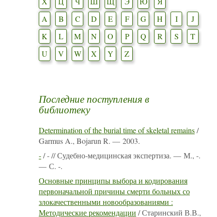
Х
Ц
Ч
Ш
Щ
Э
Ю
Я
A
B
C
D
E
F
G
H
I
J
K
L
M
N
O
P
Q
R
S
T
U
V
W
X
Y
Z
Последние поступления в
библиотеку
Determination of the burial time of skeletal remains
/
Garmus A., Bojarun R. — 2003.
-
/ - // Судебно-медицинская экспертиза. — М., -.
— С. -.
Основные принципы выбора и кодирования
первоначальной причины смерти больных со
злокачественными новообразованиями :
Методические рекомендации
/ Старинский В.В.,