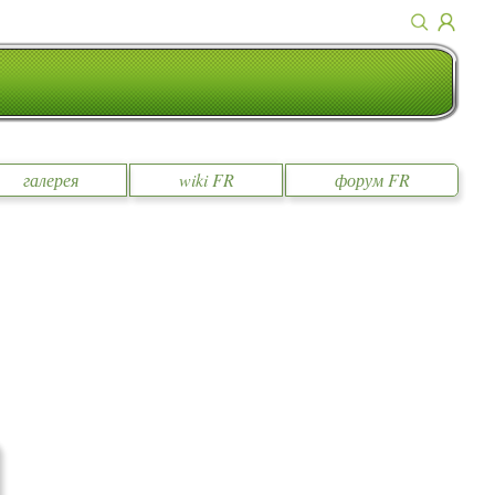
галерея
wiki FR
форум FR