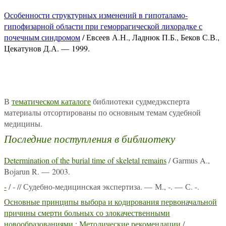
Особенности структурных изменений в гипоталамо-
гипофизарной области при геморрагической лихорадке с
почечным синдромом
/ Евсеев А.Н., Ладнюк П.Б., Беков С.В.,
Цекатунов Д.А. — 1999.
В
тематическом каталоге
библиотеки судмедэксперта
материалы отсортированы по основным темам судебной
медицины.
Последние поступления в библиотеку
Determination of the burial time of skeletal remains
/ Garmus A.,
Bojarun R. — 2003.
-
/ - // Судебно-медицинская экспертиза. — М., -. — С. -.
Основные принципы выбора и кодирования первоначальной
причины смерти больных со злокачественными
новообразованиями : Методические рекомендации
/