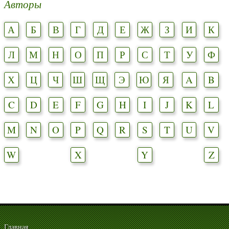
Авторы
А
Б
В
Г
Д
Е
Ж
З
И
К
Л
М
Н
О
П
Р
С
Т
У
Ф
Х
Ц
Ч
Ш
Щ
Э
Ю
Я
A
B
C
D
E
F
G
H
I
J
K
L
M
N
O
P
Q
R
S
T
U
V
W
X
Y
Z
Главная