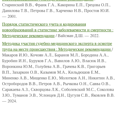
Старинский В.В., Франк Г.А., Какорина Е.П., Грецова О.П.,
Данилова Т.В., Петрова Г.В., Харченко Н.В., Простов Ю.И.
— 2001.
Порядок статистического учета и кодирования
новообразований в статистике заболеваемости и смертности :
Методические рекомендации
/ Вайсман Д.Ш. — 2022.
Методика участия судебно-медицинского эксперта в осмотре
трупа на месте происшествия : Методические рекомендации
/
Макаров И.Ю., Кочоян А.Л., Баранов М.Л., Бородина А.А.,
Буробин И.Н., Буруков Г.А., Вавилов А.Ю., Власюк И.В.,
Воронкина Ю.М., Голубева А.В., Грачева К.В., Григорьев
В.П., Захаркин О.В., Казымов М.А., Кильдюшов Е.М.,
Миненко А.В., Мищенко Е.Ю., Молотков А.Н., Никитин А.В.,
Остробородов В.В., Петров А.В., Рычкова О.Н., Савва О.В.,
Саракаева А.З., Скворцова Л.К., Соболевский М.С., Соколова
З.Ю., Туманов Э.В., Услонцев Д.Н., Цугуля С.В., Яковлев В.В.
— 2024.