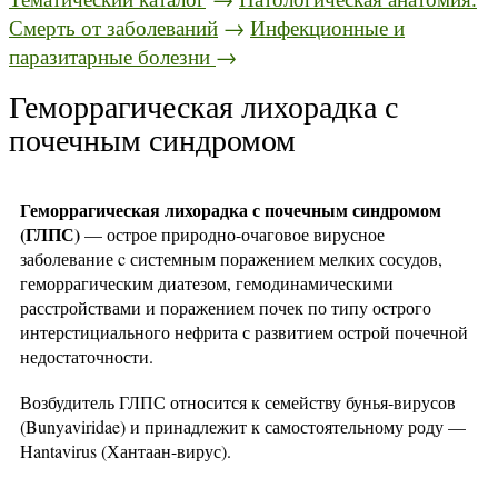
Смерть от заболеваний
→
Инфекционные и
паразитарные болезни
→
Геморрагическая лихорадка с
почечным синдромом
Геморрагическая лихорадка с почечным синдромом
(ГЛПС)
— острое природно-очаговое вирусное
заболевание c системным поражением мелких сосудов,
геморрагическим диатезом, гемодинамическими
расстройствами и поражением почек по типу острого
интерстициального нефрита с развитием острой почечной
недостаточности.
Возбудитель ГЛПС относится к семейству бунья-вирусов
(Bunyaviridae) и принадлежит к самостоятельному роду —
Hantavirus (Хантаан-вирус).