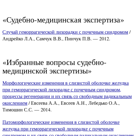
«Судебно-медицинская экспертиза»
Случай геморрагической лихорадки с почечным синдромом
/
Андрейко Л.А., Самчук В.В., Пинчук П.В. — 2012.
«Избранные вопросы судебно-
медицинской экспертизы»
Морфологические изменения в слизистой оболочке желудка
при геморрагической лихорадке с почечным синдромом,
процессы регенерации и их связь со свободным радикальным
окислением
/ Евсеева А.А., Евсеев А.Н., Лебедько О.А.,
Тимошин С.С. — 2014.
Патоморфологические изменения в слизистой оболочке
желудка при геморрагической лихорадке с почечным
синдромом и их связь со свободным радикальным окислением