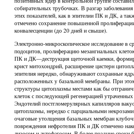
позитивных ядер в контрольной группе составил
собирательных трубочках. В разгар заболевания
этих показателей, как в эпителии ПК и ДК, а та
отмечено сохранение повышенной пролиферации 
конвалесценции (до 20 дней и свыше).
Электронно-микроскопическое исследование в с
подоцитов, пролиферацию мезангиальных клеток
ПК и ДК—деструкция щеточной каемки, формир
крист митохондрий, расширение цистерн цитопл
эпителия нередко, обнаруживают сохранные ядр
расположенных у базальной мембраны. При это
структуры цитоплазмы местами как бы отгранич
клеток с последующей регенерацией утраченных 
Эндотелий постгломерулярных капилляров вакуо
цитоплазмы, нередко с парциальными некрозами.
очаговые утолщения базальных мембран клубочк
повреждения нефротелия ПК и ДК отмечено нак
лизосом и аутофагосом. В более поздние сроки 