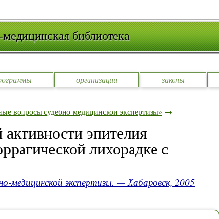
-медицинская библиотека
рограммы
организации
законы
ные вопросы судебно-медицинской экспертизы»
→
 активности эпителия
оррагической лихорадке с
но-медицинской экспертизы. — Хабаровск, 2005