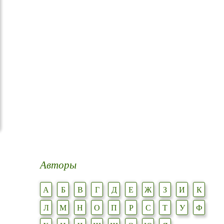
Авторы
А
Б
В
Г
Д
Е
Ж
З
И
К
Л
М
Н
О
П
Р
С
Т
У
Ф