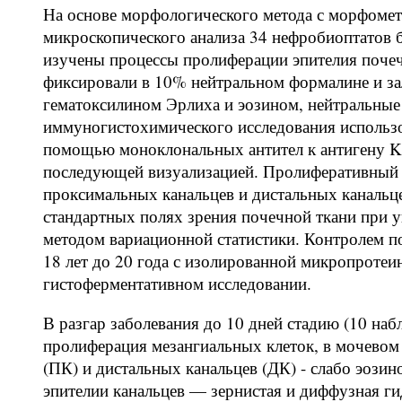
На основе морфологического метода с морфомет
микроскопического анализа 34 нефробиоптатов 
изучены процессы пролиферации эпителия поче
фиксировали в 10% нейтральном формалине и за
гематоксилином Эрлиха и эозином, нейтральные
иммуногистохимического исследования использо
помощью моноклональных антител к антигену K
последующей визуализацией. Пролиферативный 
проксимальных канальцев и дистальных канальц
стандартных полях зрения почечной ткани при 
методом вариационной статистики. Контролем п
18 лет до 20 года с изолированной микропротеи
гистоферментативном исследовании.
В разгар заболевания до 10 дней стадию (10 наб
пролиферация мезангиальных клеток, в мочевом
(ПК) и дистальных канальцев (ДК) - слабо эоз
эпителии канальцев — зернистая и диффузная ги