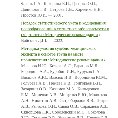
Франк Г.А., Какорина Е.П., Грецова О.П.,
Данилова Т.В., Петрова Г.В., Харченко Н.В.,
Простов Ю.И. — 2001.
Порядок статистического учета и кодирования
новообразований в статистике заболеваемости и
смертности : Методические рекомендации
/
Вайсман Д.Ш. — 2022.
Методика участия судебно-медицинского
эксперта в осмотре трупа на месте
происшествия : Методические рекомендации
/
Макаров И.Ю., Кочоян А.Л., Баранов М.Л.,
Бородина А.А., Буробин И.Н., Буруков Г.А.,
Вавилов А.Ю., Власюк И.В., Воронкина Ю.М.,
Голубева А.В., Грачева К.В., Григорьев В.П.,
Захаркин О.В., Казымов М.А., Кильдюшов
Е.М., Миненко А.В., Мищенко Е.Ю., Молотков
А.Н., Никитин А.В., Остробородов В.В., Петров
А.В., Рычкова О.Н., Савва О.В., Саракаева А.З.,
Скворцова Л.К., Соболевский М.С., Соколова
З.Ю., Туманов Э.В., Услонцев Д.Н., Цугуля С.В.,