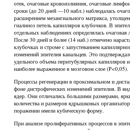
отек, очаговые кровоизлияния, очаговые лимфо
сроки (до 20 дней —10 набл.) наблюдалась очаг
расширением мезангиального матрикса, утолщен
гиалиноз петель капилляров клубочков. В эпител
отдельных наблюдениях определялась очаговая
После 30 дней и более (14 наб.) отмечено нарас
клубочках и строме с запустеванием капиллярно
изменений эпителия канальцев. Это подтвержда
удельного объема перитубулярных капилляров и 
наиболее выраженное в мозговом слое (Р<0,05).
Процессы регенерации в проксимальном и диста
фоне дистрофических изменений эпителия. В ви
ядер. Они отличались большими размерами, ярк
количества и размеров ядрышковых организатор
поражении имели кубическую форму.
При анализе пролиферативных процессов в эпите