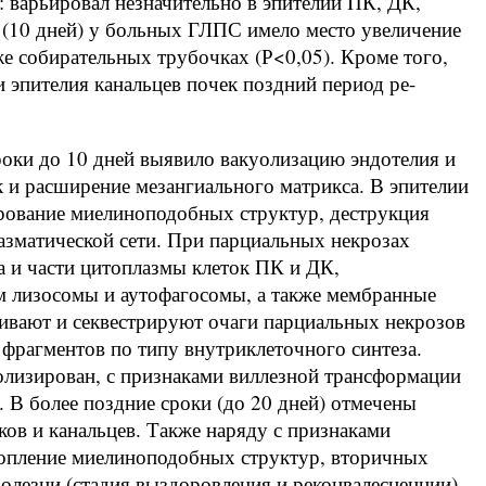
: варьировал незначительно в эпителии ПК, ДК,
 (10 дней) у больных ГЛПС имело место увеличение
кже собирательных трубочках (Р<0,05). Кроме того,
эпителия канальцев почек поздний период ре-
роки до 10 дней выявило вакуолизацию эндотелия и
 и расширение мезангиального матрикса. В эпителии
ование миелиноподобных структур, деструкция
азматической сети. При парциальных некрозах
а и части цитоплазмы клеток ПК и ДК,
м лизосомы и аутофагосомы, а также мембранные
ивают и секвестрируют очаги парциальных некрозов
фрагментов по типу внутриклеточного синтеза.
лизирован, с признаками виллезной трансформации
 В более поздние сроки (до 20 дней) отмечены
ов и канальцев. Также наряду с признаками
опление миелиноподобных структур, вторичных
болезни (стадия выздоровления и реконвалесценции)