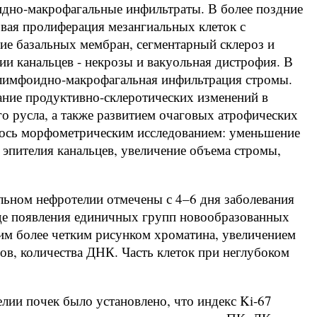
идно-макрофагальные инфильтраты. В более поздние
овая пролиферация мезангиальных клеток с
ие базальных мембран, сегментарный склероз и
ии канальцев - некрозы и вакуольная дистрофия. В
 лимфоидно-макрофагальная инфильтрация стромы.
тание продуктивно-склеротических изменений в
го русла, а также развитием очаговых атрофических
лось морфометрическим исследованием: уменьшение
эпителия канальцев, увеличение объема стромы,
льном нефротелии отмечены с 4–6 дня заболевания
де появления единичных групп новообразованных
им более четким рисунком хроматина, увеличением
ов, количества ДНК. Часть клеток при неглубоком
лии почек было установлено, что индекс Ki-67