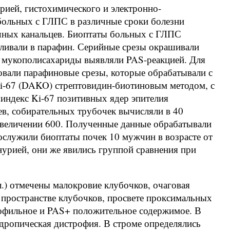
рией, гистохимического и электронно-
больных с ГЛПС в различные сроки болезни
чных канальцев. Биоптаты больных с ГЛПС
ливали в парафин. Серийные срезы окрашивали
 мукополисахариды выявляли PAS-реакцией. Для
вали парафиновые срезы, которые обрабатывали с
i-67 (DAKO) стрептовидин-биотиновым методом, с
индекс Ki-67 позитивных ядер эпителия
ев, собирательных трубочек вычисляли в 40
увеличении 600. Полученные данные обрабатывали
ослужили биоптаты почек 10 мужчин в возрасте от
нурией, они же явились группой сравнения при
л.) отмечены малокровие клубочков, очаговая
 пространстве клубочков, просвете проксимальных
инофильное и PAS+ положительное содержимое. В
дропическая дистрофия. В строме определялись