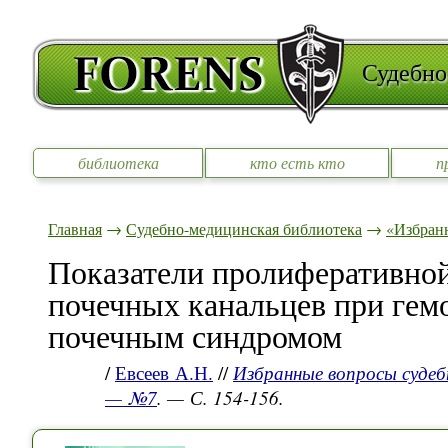
Судебно
библиотека
кто есть кто
п
Главная
→
Судебно-медицинская библиотека
→
«Избран
Показатели пролиферативной
почечных канальцев при гем
почечным синдромом
/
Евсеев А.Н.
//
Избранные вопросы судеб
— №7
. — С. 154-156.