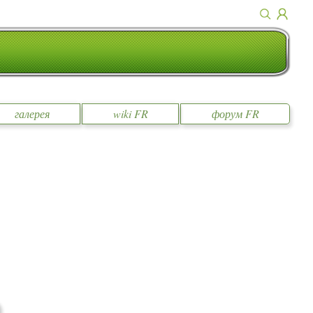
галерея
wiki FR
форум FR