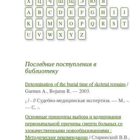
Х
Ц
Ч
Ш
Щ
Э
Ю
Я
A
B
C
D
E
F
G
H
I
J
K
L
M
N
O
P
Q
R
S
T
U
V
W
X
Y
Z
Последние поступления в
библиотеку
Determination of the burial time of skeletal remains
/
Garmus A., Bojarun R. — 2003.
-
/ - // Судебно-медицинская экспертиза. — М., -.
— С. -.
Основные принципы выбора и кодирования
первоначальной причины смерти больных со
злокачественными новообразованиями :
Методические рекомендации
/ Старинский В.В.,