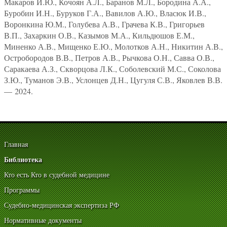
Макаров И.Ю., Кочоян А.Л., Баранов М.Л., Бородина А.А.,
Буробин И.Н., Буруков Г.А., Вавилов А.Ю., Власюк И.В.,
Воронкина Ю.М., Голубева А.В., Грачева К.В., Григорьев
В.П., Захаркин О.В., Казымов М.А., Кильдюшов Е.М.,
Миненко А.В., Мищенко Е.Ю., Молотков А.Н., Никитин А.В.,
Остробородов В.В., Петров А.В., Рычкова О.Н., Савва О.В.,
Саракаева А.З., Скворцова Л.К., Соболевский М.С., Соколова
З.Ю., Туманов Э.В., Услонцев Д.Н., Цугуля С.В., Яковлев В.В.
— 2024.
Главная
Библиотека
Кто есть Кто в судебной медицине
Программы
Судебно-медицинская экспертиза РФ
Нормативные документы