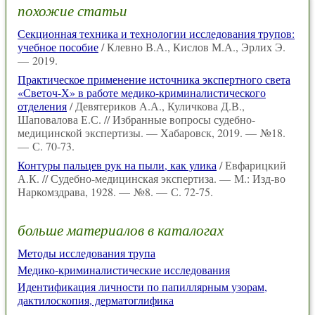
похожие статьи
Секционная техника и технологии исследования трупов:
учебное пособие
/ Клевно В.А., Кислов М.А., Эрлих Э.
— 2019.
Практическое применение источника экспертного света
«Светоч-Х» в работе медико-криминалистического
отделения
/ Девятериков А.А., Куличкова Д.В.,
Шаповалова Е.С. // Избранные вопросы судебно-
медицинской экспертизы. — Хабаровск, 2019. — №18.
— С. 70-73.
Контуры пальцев рук на пыли, как улика
/ Евфарицкий
А.К. // Судебно-медицинская экспертиза. — М.: Изд-во
Наркомздрава, 1928. — №8. — С. 72-75.
больше материалов в каталогах
Методы исследования трупа
Медико-криминалистические исследования
Идентификация личности по папиллярным узорам,
дактилоскопия, дерматоглифика