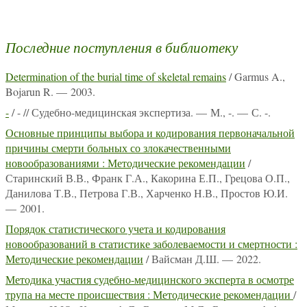
Последние поступления в библиотеку
Determination of the burial time of skeletal remains
/ Garmus A.,
Bojarun R. — 2003.
-
/ - // Судебно-медицинская экспертиза. — М., -. — С. -.
Основные принципы выбора и кодирования первоначальной
причины смерти больных со злокачественными
новообразованиями : Методические рекомендации
/
Старинский В.В., Франк Г.А., Какорина Е.П., Грецова О.П.,
Данилова Т.В., Петрова Г.В., Харченко Н.В., Простов Ю.И.
— 2001.
Порядок статистического учета и кодирования
новообразований в статистике заболеваемости и смертности :
Методические рекомендации
/ Вайсман Д.Ш. — 2022.
Методика участия судебно-медицинского эксперта в осмотре
трупа на месте происшествия : Методические рекомендации
/