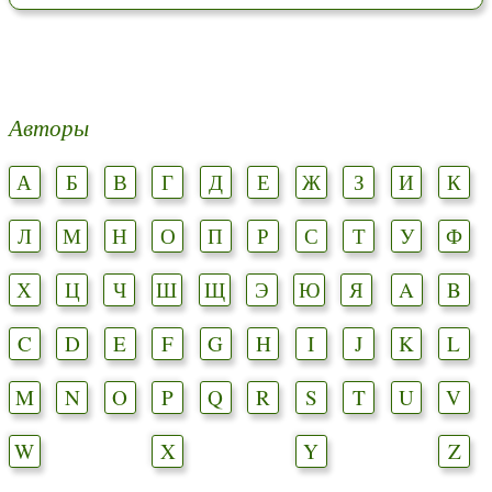
Авторы
А
Б
В
Г
Д
Е
Ж
З
И
К
Л
М
Н
О
П
Р
С
Т
У
Ф
Х
Ц
Ч
Ш
Щ
Э
Ю
Я
A
B
C
D
E
F
G
H
I
J
K
L
M
N
O
P
Q
R
S
T
U
V
W
X
Y
Z