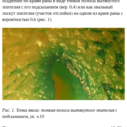
осаднение по краям раны в виде тонкой полосы вытянутого
эпителия с его подсыханием (вер. 0,4) или как овальный
лоскут эпителия (участок отслойки) на одном из краев раны с
вероятностью 0,6 (рис. 1).
Рис. 1. Точка вкола: тонкая полоса вытянутого эпителия с
подсыханием, ув. ×10