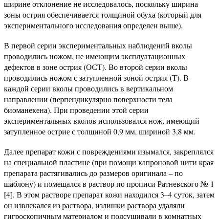
ширине отклонение не исследовалось, поскольку ширина
зоны острия обеспечивается толщиной обуха (который для
экспериментального исследования определен выше).
В первой серии экспериментальных наблюдений вколы
проводились ножом, не имеющим эксплуатационных
дефектов в зоне острия (ОСТ). Во второй серии вколы
проводились ножом с затупленной зоной острия (Т). В
каждой серии вколы проводились в вертикальном
направлении (перпендикулярно поверхности тела
биоманекена). При проведении этой серии
экспериментальных вколов использовался нож, имеющий
затупленное острие с толщиной 0,9 мм, шириной 3,8 мм.
Далее препарат кожи с повреждениями изымался, закреплялся
на специальной пластине (при помощи капроновой нити края
препарата растягивались до размеров оригинала – по
шаблону) и помещался в раствор по прописи Ратневского № 1
[4]. В этом растворе препарат кожи находился 3–4 суток, затем
он извлекался из раствора, излишки раствора удаляли
гигроскопичным материалом и подсушивали в комнатных