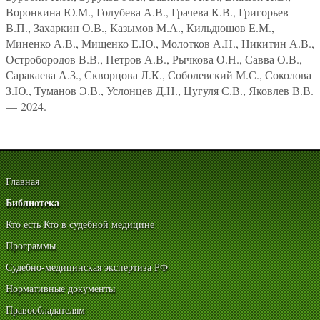
Воронкина Ю.М., Голубева А.В., Грачева К.В., Григорьев
В.П., Захаркин О.В., Казымов М.А., Кильдюшов Е.М.,
Миненко А.В., Мищенко Е.Ю., Молотков А.Н., Никитин А.В.,
Остробородов В.В., Петров А.В., Рычкова О.Н., Савва О.В.,
Саракаева А.З., Скворцова Л.К., Соболевский М.С., Соколова
З.Ю., Туманов Э.В., Услонцев Д.Н., Цугуля С.В., Яковлев В.В.
— 2024.
Главная
Библиотека
Кто есть Кто в судебной медицине
Программы
Судебно-медицинская экспертиза РФ
Нормативные документы
Правообладателям