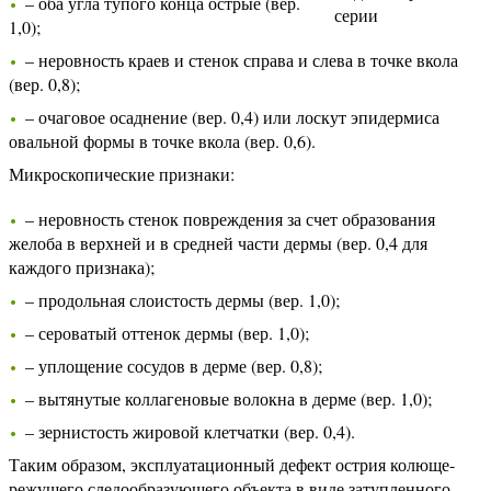
– оба угла тупого конца острые (вер.
серии
1,0);
– неровность краев и стенок справа и слева в точке вкола
(вер. 0,8);
– очаговое осаднение (вер. 0,4) или лоскут эпидермиса
овальной формы в точке вкола (вер. 0,6).
Микроскопические признаки:
– неровность стенок повреждения за счет образования
желоба в верхней и в средней части дермы (вер. 0,4 для
каждого признака);
– продольная слоистость дермы (вер. 1,0);
– сероватый оттенок дермы (вер. 1,0);
– уплощение сосудов в дерме (вер. 0,8);
– вытянутые коллагеновые волокна в дерме (вер. 1,0);
– зернистость жировой клетчатки (вер. 0,4).
Таким образом, эксплуатационный дефект острия колюще-
режущего следообразующего объекта в виде затупленного