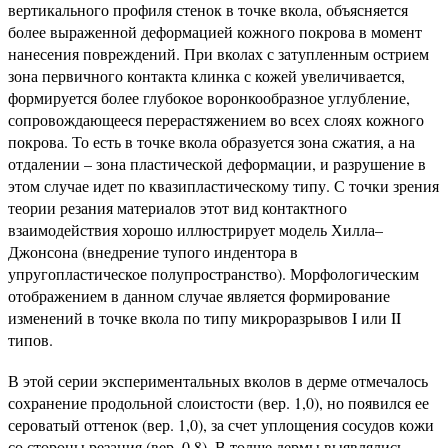
вертикального профиля стенок в точке вкола, объясняется
более выраженной деформацией кожного покрова в момент
нанесения повреждений. При вколах с затупленным острием
зона первичного контакта клинка с кожей увеличивается,
формируется более глубокое воронкообразное углубление,
сопровождающееся перерастяжением во всех слоях кожного
покрова. То есть в точке вкола образуется зона сжатия, а на
отдалении – зона пластической деформации, и разрушение в
этом случае идет по квазипластическому типу. С точки зрения
теории резания материалов этот вид контактного
взаимодействия хорошо иллюстрирует модель Хилла–
Джонсона (внедрение тупого индентора в
упругопластическое полупространство). Морфологическим
отображением в данном случае является формирование
изменений в точке вкола по типу микроразрывов I или II
типов.
В этой серии экспериментальных вколов в дерме отмечалось
сохранение продольной слоистости (вер. 1,0), но появился ее
сероватый оттенок (вер. 1,0), за счет уплощения сосудов кожи
со стороны резания (вер. 0,8). В толще дермы выявлялись