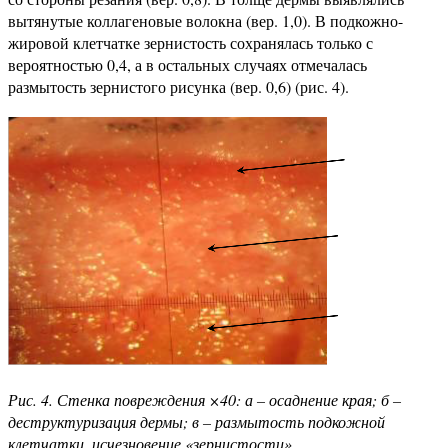
вытянутые коллагеновые волокна (вер. 1,0). В подкожно-
жировой клетчатке зернистость сохранялась только с
вероятностью 0,4, а в остальных случаях отмечалась
размытость зернистого рисунка (вер. 0,6) (рис. 4).
Рис. 4. Стенка повреждения ×40: а – осаднение края; б –
деструктуризация дермы; в – размытость подкожной
клетчатки, исчезновение «зернистости»