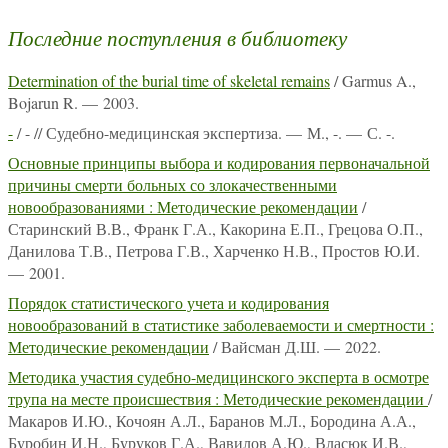
Последние поступления в библиотеку
Determination of the burial time of skeletal remains
/ Garmus A.,
Bojarun R. — 2003.
-
/ - // Судебно-медицинская экспертиза. — М., -. — С. -.
Основные принципы выбора и кодирования первоначальной
причины смерти больных со злокачественными
новообразованиями : Методические рекомендации
/
Старинский В.В., Франк Г.А., Какорина Е.П., Грецова О.П.,
Данилова Т.В., Петрова Г.В., Харченко Н.В., Простов Ю.И.
— 2001.
Порядок статистического учета и кодирования
новообразований в статистике заболеваемости и смертности :
Методические рекомендации
/ Вайсман Д.Ш. — 2022.
Методика участия судебно-медицинского эксперта в осмотре
трупа на месте происшествия : Методические рекомендации
/
Макаров И.Ю., Кочоян А.Л., Баранов М.Л., Бородина А.А.,
Буробин И.Н., Буруков Г.А., Вавилов А.Ю., Власюк И.В.,