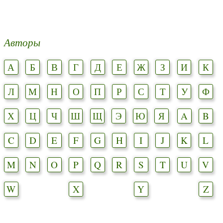
Авторы
А
Б
В
Г
Д
Е
Ж
З
И
К
Л
М
Н
О
П
Р
С
Т
У
Ф
Х
Ц
Ч
Ш
Щ
Э
Ю
Я
A
B
C
D
E
F
G
H
I
J
K
L
M
N
O
P
Q
R
S
T
U
V
W
X
Y
Z