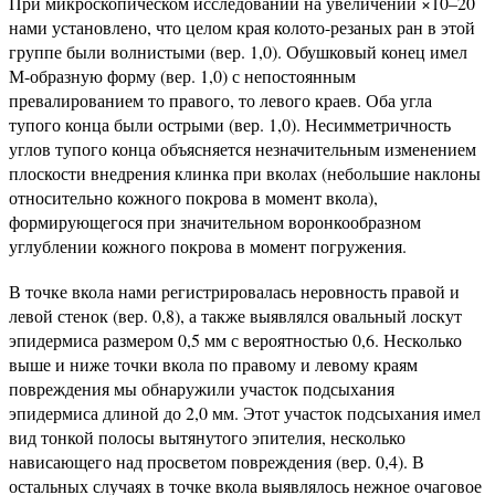
При микроскопическом исследовании на увеличении ×10–20
нами установлено, что целом края колото-резаных ран в этой
группе были волнистыми (вер. 1,0). Обушковый конец имел
М-образную форму (вер. 1,0) с непостоянным
превалированием то правого, то левого краев. Оба угла
тупого конца были острыми (вер. 1,0). Несимметричность
углов тупого конца объясняется незначительным изменением
плоскости внедрения клинка при вколах (небольшие наклоны
относительно кожного покрова в момент вкола),
формирующегося при значительном воронкообразном
углублении кожного покрова в момент погружения.
В точке вкола нами регистрировалась неровность правой и
левой стенок (вер. 0,8), а также выявлялся овальный лоскут
эпидермиса размером 0,5 мм с вероятностью 0,6. Несколько
выше и ниже точки вкола по правому и левому краям
повреждения мы обнаружили участок подсыхания
эпидермиса длиной до 2,0 мм. Этот участок подсыхания имел
вид тонкой полосы вытянутого эпителия, несколько
нависающего над просветом повреждения (вер. 0,4). В
остальных случаях в точке вкола выявлялось нежное очаговое