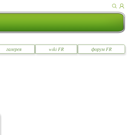
галерея
wiki FR
форум FR