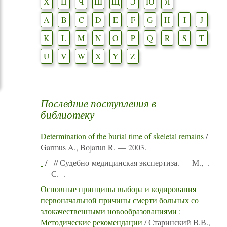
Х
Ц
Ч
Ш
Щ
Э
Ю
Я
A
B
C
D
E
F
G
H
I
J
K
L
M
N
O
P
Q
R
S
T
U
V
W
X
Y
Z
Последние поступления в
библиотеку
Determination of the burial time of skeletal remains
/
Garmus A., Bojarun R. — 2003.
-
/ - // Судебно-медицинская экспертиза. — М., -.
— С. -.
Основные принципы выбора и кодирования
первоначальной причины смерти больных со
злокачественными новообразованиями :
Методические рекомендации
/ Старинский В.В.,