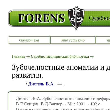
Судебно
библиотека
кто есть кто
п
Главная
→
Судебно-медицинская библиотека
→
Зубочелюстные аномалии и 
развития.
/
Дистель В.А.
— .
Дистель В.А. Зубочелюстные аномалии и деформ
В.Г.Сунцов, В.Д.Вагнер. - М. : 2001. - 102 с.
В книге освещены вопросы этнологии зубочелю