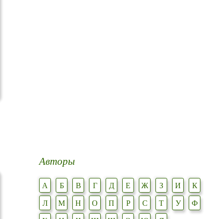
Авторы
А
Б
В
Г
Д
Е
Ж
З
И
К
Л
М
Н
О
П
Р
С
Т
У
Ф