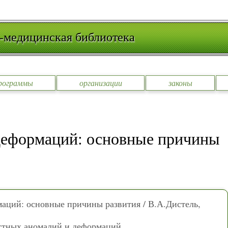
-медицинская библиотека
рограммы
организации
законы
деформаций: основные причины
аций: основные причины развития / В.А.Дистель,
стных аномалий и деформаций.