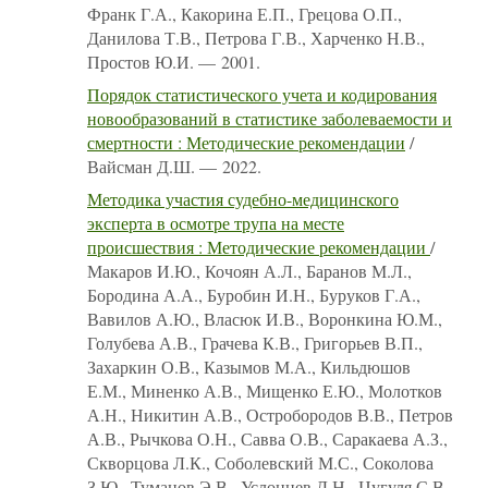
Франк Г.А., Какорина Е.П., Грецова О.П.,
Данилова Т.В., Петрова Г.В., Харченко Н.В.,
Простов Ю.И. — 2001.
Порядок статистического учета и кодирования
новообразований в статистике заболеваемости и
смертности : Методические рекомендации
/
Вайсман Д.Ш. — 2022.
Методика участия судебно-медицинского
эксперта в осмотре трупа на месте
происшествия : Методические рекомендации
/
Макаров И.Ю., Кочоян А.Л., Баранов М.Л.,
Бородина А.А., Буробин И.Н., Буруков Г.А.,
Вавилов А.Ю., Власюк И.В., Воронкина Ю.М.,
Голубева А.В., Грачева К.В., Григорьев В.П.,
Захаркин О.В., Казымов М.А., Кильдюшов
Е.М., Миненко А.В., Мищенко Е.Ю., Молотков
А.Н., Никитин А.В., Остробородов В.В., Петров
А.В., Рычкова О.Н., Савва О.В., Саракаева А.З.,
Скворцова Л.К., Соболевский М.С., Соколова
З.Ю., Туманов Э.В., Услонцев Д.Н., Цугуля С.В.,