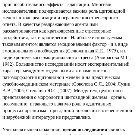
приспособительного эффекта - адаптации. Многими
исследователями подчеркивается важная роль щитовидной
железы в ходе реализации и ограничения стрес-сорного
ответа. В качестве раздражающего агента ими
рассматриваются как кратковременные стрессорные
воздействия, так и хронические. Наиболее используемым
таковым агентом является эмоциональный фактор - и в виде
эмоционального возбуждения (Селюжицкая И.Е., 1975), и в
виде хронического эмоционального стресса (Амирагова М.Г.,
1982). Большинство исследований носят экспериментальный
характер, между тем отдельными авторами описана
патоморфология щитовидной железы и на практическом
судебно-медицинском материале (Соколова С.Л., 2004; Лузин
А.В., 2005; Степанян Ю.С., 2007). Между тем, целостного
представления о морфологии щитовидной железы - органа,
несомненно, играющего важную роль в адаптивных
процессах организма - при данной нозологии в отечественной
и зарубежной литературе не представлено.
целью исследования
Учитывая вышеизложенное,
явилось