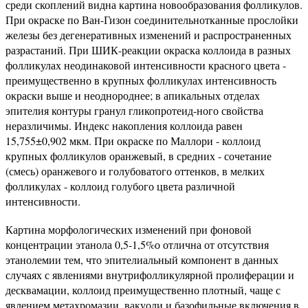
среди скоплений видна картина новообразования фолликулов.
При окраске по Ван-Гизон соединительнотканные прослойки
железы без дегенеративных изменений и распространенных
разрастаний. При ШИК-реакции окраска коллоида в разных
фолликулах неодинаковой интенсивности красного цвета -
преимущественно в крупных фолликулах интенсивность
окраски выше и неоднороднее; в апикальных отделах
эпителия контуры гранул гликопротеид-ного свойства
неразличимы. Индекс накопления коллоида равен
15,755±0,902 мкм. При окраске по Маллори - коллоид
крупных фолликулов оранжевый, в средних - сочетание
(смесь) оранжевого и голубоватого оттенков, в мелких
фолликулах - коллоид голубого цвета различной
интенсивности.
Картина морфологических изменений при фоновой
концентрации этанола 0,5-1,5%о отлична от отсутствия
этанолемии тем, что эпителиальный компонент в данных
случаях с явлениями внутрифолликулярной пролиферации и
десквамации, коллоид преимущественно плотный, чаще с
явлением метахромазии, вакуоли и базофильные включения в