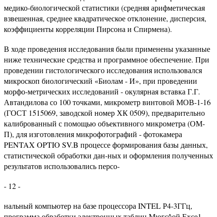
медико-биологической статистики (средняя арифметическая
взвешенная, среднее квадратическое отклонение, дисперсия,
коэффициенты корреляции Пирсона и Спирмена).
В ходе проведения исследования были применены указанные
ниже технические средства и программное обеспечение. При
проведении гистологического исследования использовался
микроскоп биологический «Биолам - И», при проведении
морфо-метрических исследований - окулярная вставка Г.Г.
Автандилова со 100 точками, микрометр винтовой МОВ-1-16
(ГОСТ 1515069, заводской номер ХК 0509), предварительно
калиброванный с помощью объективного микрометра (ОМ-
П), для изготовления микрофотографий - фотокамера
PENTAX OPTIO SV.B процессе формирования базы данных,
статистической обработки дан-ных и оформления полученных
результатов использовались персо-
- 12 -
нальный компьютер на базе процессора INTEL Р4-3ГГц,
программа обработки электронных таблиц Мюгс^ой Ехсе1,