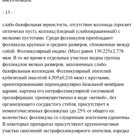
- 13 -
слабо-базофильная зернистость, отсутствие коллоида (просвет
оптически пуст), коллоид бледный (слабоокрашенный) с
мелкими пустотами. Среди фолликулов преобладают
фолликулы крупных и средних размеров, сближенные между
собой. Фолликулярный индекс (М±о) равен 139,225±2,778
мкм. В то же время в отдельных участках видны группы
фолликулов мелких размеров, заполненных слабо-
базофильным коллоидом. Фолликулярный эпителий
кубический (высотой 4,505±0,216 мкм) с круглыми,
ориентированными перпендикулярно базальной мембране
ядрами, картина его интрафолликулярной сосочковой
пролиферации, преимущественно в виде «ветвей», без
организующего сосудистого стебля, присутствует в
немногочисленных фолликулах (до 25% от общего их
количества); фолликулы со слущенным эпителием единичны.
В некоторых препаратах присутствуют крупноочаговые
участки скоплений экстрафолликулярного эпителия, изредка