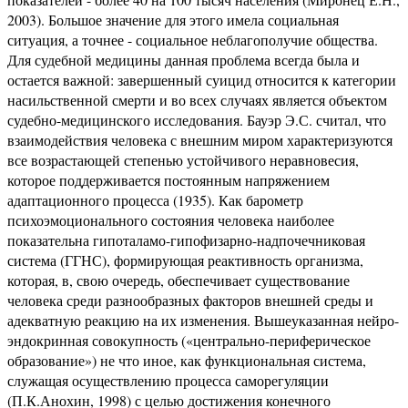
2003). Большое значение для этого имела социальная
ситуация, а точнее - социальное неблагополучие общества.
Для судебной медицины данная проблема всегда была и
остается важной: завершенный суицид относится к категории
насильственной смерти и во всех случаях является объектом
судебно-медицинского исследования. Бауэр Э.С. считал, что
взаимодействия человека с внешним миром характеризуются
все возрастающей степенью устойчивого неравновесия,
которое поддерживается постоянным напряжением
адаптационного процесса (1935). Как барометр
психоэмоционального состояния человека наиболее
показательна гипоталамо-гипофизарно-надпочечниковая
система (ГГНС), формирующая реактивность организма,
которая, в, свою очередь, обеспечивает существование
человека среди разнообразных факторов внешней среды и
адекватную реакцию на их изменения. Вышеуказанная нейро-
эндокринная совокупность («центрально-периферическое
образование») не что иное, как функциональная система,
служащая осуществлению процесса саморегуляции
(П.К.Анохин, 1998) с целью достижения конечного