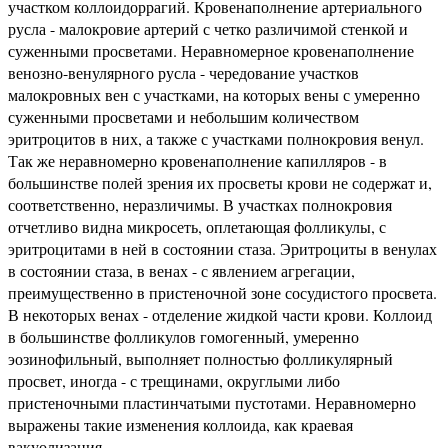
участком коллоидоррагий. Кровенаполнение артериального
русла - малокровие артерий с четко различимой стенкой и
суженными просветами. Неравномерное кровенаполнение
венозно-венулярного русла - чередование участков
малокровных вен с участками, на которых вены с умеренно
суженными просветами и небольшим количеством
эритроцитов в них, а также с участками полнокровия венул.
Так же неравномерно кровенаполнение капилляров - в
большинстве полей зрения их просветы крови не содержат и,
соответственно, неразличимы. В участках полнокровия
отчетливо видна микросеть, оплетающая фолликулы, с
эритроцитами в ней в состоянии стаза. Эритроциты в венулах
в состоянии стаза, в венах - с явлением агрегации,
преимущественно в пристеночной зоне сосудистого просвета.
В некоторых венах - отделение жидкой части крови. Коллоид
в большинстве фолликулов гомогенный, умеренно
эозинофильный, выполняет полностью фолликулярный
просвет, иногда - с трещинами, округлыми либо
пристеночными пластинчатыми пустотами. Неравномерно
выражены такие изменения коллоида, как краевая
вакуолизация,