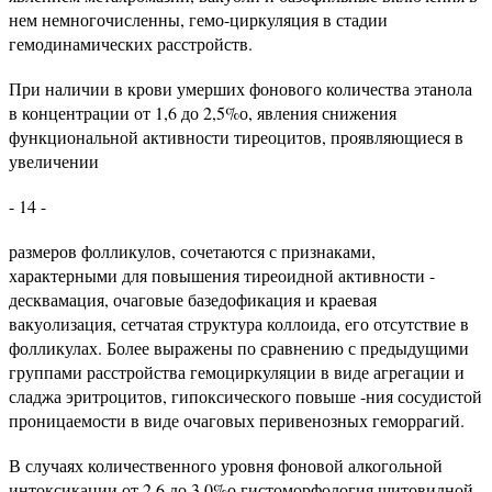
нем немногочисленны, гемо-циркуляция в стадии
гемодинамических расстройств.
При наличии в крови умерших фонового количества этанола
в концентрации от 1,6 до 2,5%о, явления снижения
функциональной активности тиреоцитов, проявляющиеся в
увеличении
- 14 -
размеров фолликулов, сочетаются с признаками,
характерными для повышения тиреоидной активности -
десквамация, очаговые базедофикация и краевая
вакуолизация, сетчатая структура коллоида, его отсутствие в
фолликулах. Более выражены по сравнению с предыдущими
группами расстройства гемоциркуляции в виде агрегации и
сладжа эритроцитов, гипоксического повыше -ния сосудистой
проницаемости в виде очаговых перивенозных геморрагий.
В случаях количественного уровня фоновой алкогольной
интоксикации от 2,6 до 3,0%о гистоморфология щитовидной