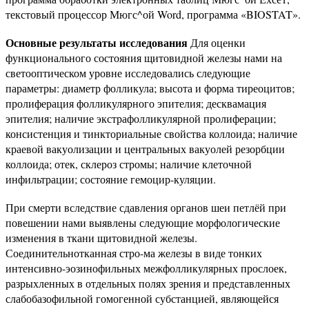
текстовый процессор Мюгс^ой Word, программа «BIOSTAT».
Основные результаты исследования
Для оценки
функционального состояния щитовидной железы нами на
светооптическом уровне исследовались следующие
параметры: диаметр фолликула; высота и форма тиреоцитов;
пролиферация фолликулярного эпителия; десквамация
эпителия; наличие экстрафолликулярной пролиферации;
консистенция и тинкториальные свойства коллоида; наличие
краевой вакуолизации и центральных вакуолей резорбции
коллоида; отек, склероз стромы; наличие клеточной
инфильтрации; состояние гемоцир-куляции.
При смерти вследствие сдавления органов шеи петлёй при
повешении нами выявлены следующие морфологические
изменения в ткани щитовидной железы.
Соединительнотканная стро-ма железы в виде тонких
интенсивно-эозинофильных межфолликулярных прослоек,
разрыхленных в отдельных полях зрения и представленных
слабобазофильной гомогенной субстанцией, являющейся