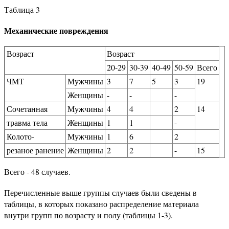
Таблица 3
Механические повреждения
Возраст
Возраст
20-29
30-39
40-49
50-59
Всего
ЧМТ
Мужчины
3
7
5
3
19
Женщины
-
-
-
Сочетанная
Мужчины
4
4
2
14
травма тела
Женщины
1
1
-
Колото-
Мужчины
1
6
2
резаное ранение
Женщины
2
2
-
15
Всего - 48 случаев.
Перечисленные выше группы случаев были сведены в
таблицы, в которых показано распределение материала
внутри групп по возрасту и полу (таблицы 1-3).