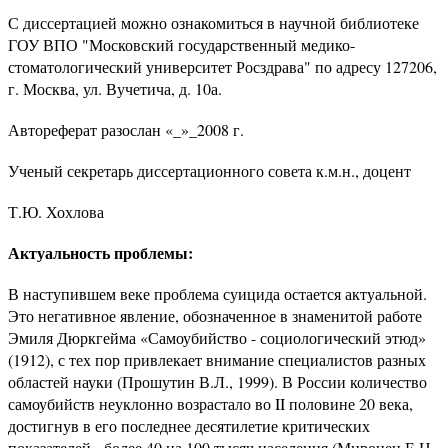
С диссертацией можно ознакомиться в научной библиотеке
ГОУ ВПО "Московский государственный медико-
стоматологический университет Росздрава" по адресу 127206,
г. Москва, ул. Вучетича, д. 10а.
Автореферат разослан «_»_2008 г.
Ученый секретарь диссертационного совета к.м.н., доцент
Т.Ю. Хохлова
Актуальность проблемы:
В наступившем веке проблема суицида остается актуальной.
Это негативное явление, обозначенное в знаменитой работе
Эмиля Дюркгейма «Самоубийство - социологический этюд»
(1912), с тех пор привлекает внимание специалистов разных
областей науки (Прошутин В.Л., 1999). В России количество
самоубийств неуклонно возрастало во II половине 20 века,
достигнув в его последнее десятилетие критических
показателей - более 40 на 100 тысяч населения (Миронец Е.Н.,