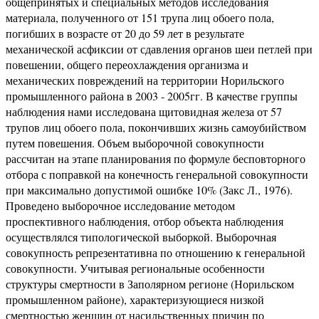
общепринятых и специальных методов исследования
материала, полученного от 151 трупа лиц обоего пола,
погибших в возрасте от 20 до 59 лет в результате
механической асфиксии от сдавления органов шеи петлей при
повешении, общего переохлаждения организма и
механических повреждений на территории Норильского
промышленного района в 2003 - 2005гг. В качестве группы
наблюдения нами исследована щитовидная железа от 57
трупов лиц обоего пола, покончивших жизнь самоубийством
путем повешения. Объем выборочной совокупности
рассчитан на этапе планирования по формуле бесповторного
отбора с поправкой на конечность генеральной совокупности
при максимально допустимой ошибке 10% (Закс Л., 1976).
Проведено выборочное исследование методом
проспективного наблюдения, отбор объекта наблюдения
осуществлялся типологической выборкой. Выборочная
совокупность репрезентативна по отношению к генеральной
совокупности. Учитывая региональные особенности
структуры смертности в Заполярном регионе (Норильском
промышленном районе), характеризующиеся низкой
смертностью женщин от насильственных причин по