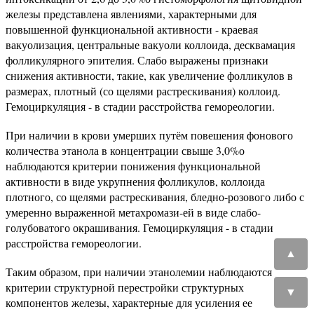
железы представлена явлениями, характерными для
повышенной функциональной активности - краевая
вакуолизация, центральные вакуоли коллоида, десквамация
фолликулярного эпителия. Слабо выражены признаки
снижения активности, такие, как увеличение фолликулов в
размерах, плотный (со щелями растрескивания) коллоид.
Гемоциркуляция - в стадии расстройства гемореологии.
При наличии в крови умерших путём повешения фонового
количества этанола в концентрации свыше 3,0%о
наблюдаются критерии понижения функциональной
активности в виде укрупнения фолликулов, коллоида
плотного, со щелями растрескивания, бледно-розового либо с
умеренно выраженной метахромази-ей в виде слабо-
голубоватого окрашивания. Гемоциркуляция - в стадии
расстройства гемореологии.
▲
Таким образом, при наличии этанолемии наблюдаются
критерии структурной перестройки структурных
▼
компонентов железы, характерные для усиления ее