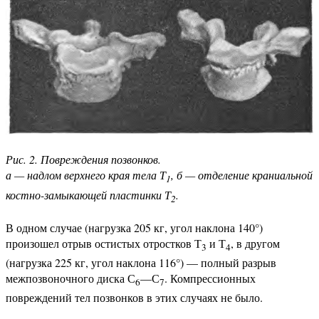
Рис. 2. Повреждения позвонков.
а — надлом верхнего края тела Т
, б — отделение краниальной
1
костно-замыкающей пластинки Т
.
2
В одном случае (нагрузка 205 кг, угол наклона 140°)
произошел отрыв остистых отростков Т
и Т
, в другом
3
4
(нагрузка 225 кг, угол наклона 116°) — полный разрыв
межпозвоночного диска С
—С
. Компрессионных
6
7
повреждений тел позвонков в этих случаях не было.