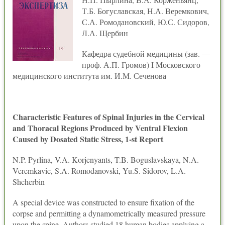
Т.Б. Богуславская, Н.А. Веремкович,
С.А. Ромодановский, Ю.С. Сидоров,
Л.А. Щербин
Кафедра судебной медицины (зав. —
проф. А.П. Громов) I Московского
медицинского института им. И.М. Сеченова
Characteristic Features of Spinal Injuries in the Cervical
and Thoracal Regions Produced by Ventral Flexion
Caused by Dosated Static Stress, 1-st Report
N.P. Pyrlina, V.A. Korjenyants, T.B. Boguslavskaya, N.A.
Veremkavic, S.A. Romodanovski, Yu.S. Sidorov, L.A.
Shcherbin
A special device was constructed to ensure fixation of the
corpse and permitting a dynamometrically measured pressure
upon the spine. Authors studied 18 human bodies applying a