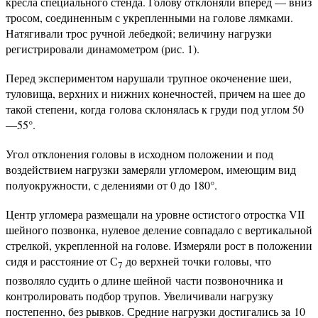
кресла специального стенда. Голову отклоняли вперед — вниз
тросом, соединенным с укрепленными на голове лямками.
Натягивали трос ручной лебедкой; величину нагрузки
регистрировали динамометром (рис. 1).
Перед экспериментом нарушали трупное окоченение шеи,
туловища, верхних и нижних конечностей, причем на шее до
такой степени, когда голова склонялась к груди под углом 50
—55°.
Угол отклонения головы в исходном положении и под
воздействием нагрузки замеряли угломером, имеющим вид
полуокружности, с делениями от 0 до 180°.
Центр угломера размещали на уровне остистого отростка VII
шейного позвонка, нулевое деление совпадало с вертикальной
стрелкой, укрепленной на голове. Измеряли рост в положении
сидя и расстояние от С
до верхней точки головы, что
7
позволяло судить о длине шейной части позвоночника и
контролировать подбор трупов. Увеличивали нагрузку
постепенно, без рывков. Средние нагрузки достигались за 10