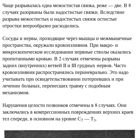
Чаще разрывалась одна межостистая связка, реже — две. В 8
случаях разорваны были надостистые связки. Вследствие
разрыва межостистых и надостистых связок остистые
отростки веерообразно расходились.
Сосуды и нервы, проходящие через мышцы и межмышечные
пространства, окружали кровоизлияния. При макро- и
микроскопическом исследовании нервные стволы оказались
пропитанными кровью. В 2 случаях отмечены разрывы
задних (внутренних) ветвей II и III грудных нервов. Часто
кровоизлияния распространялись периневрально. Это надо
учитывать при освидетельствовании потерпевших и при
лечении больных, перенесших травму с подобным
механизмом.
Нарушения целости позвонков отмечены в 8 случаях. Они
заключались в компрессионных повреждениях верхних краев
тел спереди, в основном на уровне С
— Т
.
7
3