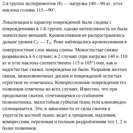
2-я группа экспериментов (8) — нагрузка 140—90 кг, угол
наклона головы 115—90°.
Локализация и характер повреждений были сходны с
повреждениями в 1-й группе, однако интенсивность их была
значительно меньшей. Кровоизлияния не распространялись
дальше уровня С
— Т
. Реже наблюдались кровоизлияния в
7
5
поверхностные слои мышц спины. Межостистые связки
разрывались в 6 случаях; в 2 случаях (при нагрузке 140 и 110
кг и угле наклона соответственно 115 и 105°) они, как и
надостистые связки, повреждены не были. Разрывов желтых
связок, межпозвоночных дисков и повреждений остистых
отростков не отмечалось. Компрессионные повреждения тел
позвонков отмечены во всех случаях. Известно, что при
продольном сжатии, сочетающемся со сгибанием
позвоночника, малостойкая губчатая ткань тела клиновидно
сплющивается. Это, в зависимости от силы сжатия и
упругости костной ткани, ведет к трещинам, надломам,
компрессиям, переломам и полным раздроблениям тел 1, 2 и
более позвонков.