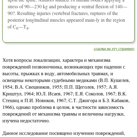
stress of 90—230 kg and producing a ventral flexion of 140—
90?. Resulting injuries (vertebral fractures, ruptures of the
posterior longitudinal muscles appeared main-ly in the region
of C
—T
.
6
4
ссылка на эту страницу
Хотя вопросы локализации, характера и механизма
повреждений позвоночника, возникающих при падении с
высоты, прыжках в воду, автомобильных травмах, и
освещены некоторыми судебными медиками (В.П. Кушелев,
1954; В.А. Свешников, 1955; П.П. Щеголев, 1957; А.Я.
Криштул, 1964; Ю.Л. Исаев, 1967; Е.Я. Соколов, 1967; В.К.
Стешиц и П.И. Новиков, 1967; С.Т. Джигора и Б.З. Кабаков,
1966), однако проблема в целом, в частности зависимость
повреждений от механизма травмы и величины нагрузки,
изучена недостаточно.
Данное исследование посвящено изучению повреждений,