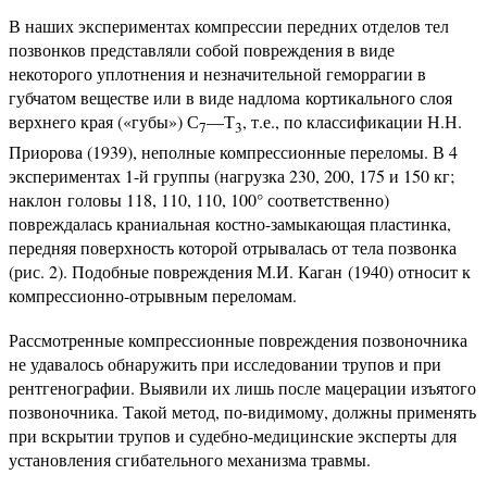
В наших экспериментах компрессии передних отделов тел
позвонков представляли собой повреждения в виде
некоторого уплотнения и незначительной геморрагии в
губчатом веществе или в виде надлома кортикального слоя
верхнего края («губы») С
—Т
, т.е., по классификации Н.Н.
7
3
Приорова (1939), неполные компрессионные переломы. В 4
экспериментах 1-й группы (нагрузка 230, 200, 175 и 150 кг;
наклон головы 118, 110, 110, 100° соответственно)
повреждалась краниальная костно-замыкающая пластинка,
передняя поверхность которой отрывалась от тела позвонка
(рис. 2). Подобные повреждения М.И. Каган (1940) относит к
компрессионно-отрывным переломам.
Рассмотренные компрессионные повреждения позвоночника
не удавалось обнаружить при исследовании трупов и при
рентгенографии. Выявили их лишь после мацерации изъятого
позвоночника. Такой метод, по-видимому, должны применять
при вскрытии трупов и судебно-медицинские эксперты для
установления сгибательного механизма травмы.