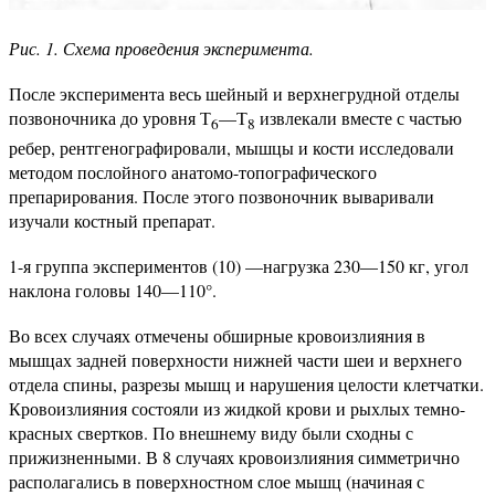
Рис. 1. Схема проведения эксперимента.
После эксперимента весь шейный и верхнегрудной отделы
позвоночника до уровня Т
—Т
извлекали вместе с частью
6
8
ребер, рентгенографировали, мышцы и кости исследовали
методом послойного анатомо-топографического
препарирования. После этого позвоночник вываривали
изучали костный препарат.
1-я группа экспериментов (10) —нагрузка 230—150 кг, угол
наклона головы 140—110°.
Во всех случаях отмечены обширные кровоизлияния в
мышцах задней поверхности нижней части шеи и верхнего
отдела спины, разрезы мышц и нарушения целости клетчатки.
Кровоизлияния состояли из жидкой крови и рыхлых темно-
красных свертков. По внешнему виду были сходны с
прижизненными. В 8 случаях кровоизлияния симметрично
располагались в поверхностном слое мышц (начиная с