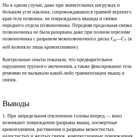
Ни в одном случае, даже при значительных нагрузках и
большом угле наклона, сопровождавшихся травмой верхнего
края тела позвонка, не повреждались мышцы и связки
переднего отдела позвоночника. Передняя продольная связка
позвоночника не была разорвана даже при полном переломе
позвоночника с разрывом межпозвоночного диска С
—С
(в
6
7
ней возникло лишь кровоизлияние).
Контрольные опыты показали, что предварительное
нарушение трупного окоченения, а также фиксирование тела
ремнями не вызывали какой-либо травматизации мышц и
связок.
Выводы
При запредельном отклонении головы вперед — вниз
возникают повреждения (разрывы мышц, посмертные
кровоизлияния, растяжения и разрывы межостистых,
надостистых и желтых связок, компрессионные повреждения