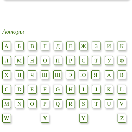
Авторы
А
Б
В
Г
Д
Е
Ж
З
И
К
Л
М
Н
О
П
Р
С
Т
У
Ф
Х
Ц
Ч
Ш
Щ
Э
Ю
Я
A
B
C
D
E
F
G
H
I
J
K
L
M
N
O
P
Q
R
S
T
U
V
W
X
Y
Z