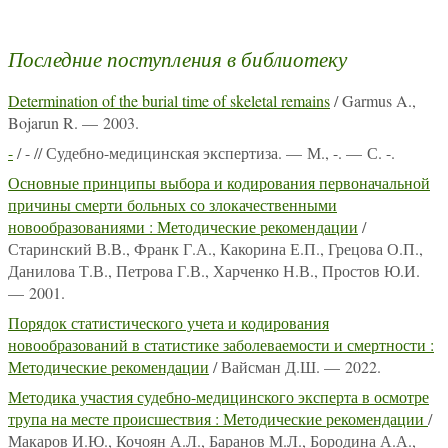
Последние поступления в библиотеку
Determination of the burial time of skeletal remains
/ Garmus A.,
Bojarun R. — 2003.
-
/ - // Судебно-медицинская экспертиза. — М., -. — С. -.
Основные принципы выбора и кодирования первоначальной
причины смерти больных со злокачественными
новообразованиями : Методические рекомендации
/
Старинский В.В., Франк Г.А., Какорина Е.П., Грецова О.П.,
Данилова Т.В., Петрова Г.В., Харченко Н.В., Простов Ю.И.
— 2001.
Порядок статистического учета и кодирования
новообразований в статистике заболеваемости и смертности :
Методические рекомендации
/ Вайсман Д.Ш. — 2022.
Методика участия судебно-медицинского эксперта в осмотре
трупа на месте происшествия : Методические рекомендации
/
Макаров И.Ю., Кочоян А.Л., Баранов М.Л., Бородина А.А.,