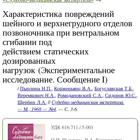
Характеристика повреждений
шейного и верхнегрудного отделов
позвоночника при вентральном
сгибании под
действием статических
дозированных
нагрузок (Экспериментальное
исследование. Сообщение I)
/
Пырлина Н.П.
,
Корженьянц В.А.
,
Богуславская Т.Б.
,
Веремкович Н.А.
,
Ромодановский С.А.
,
Сидоров Ю.С.
,
Щербин Л.А.
//
Судебно-медицинская экспертиза.
— М., 1968 — №4
. — С. 3-6.
УДК 616.711./.5-001
Н.П. Пырлина, В.А. Корженьянц,