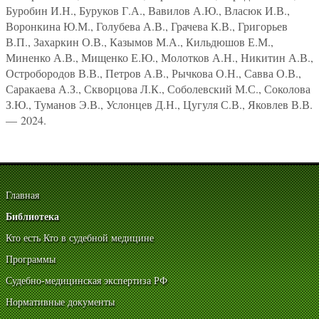
Буробин И.Н., Буруков Г.А., Вавилов А.Ю., Власюк И.В.,
Воронкина Ю.М., Голубева А.В., Грачева К.В., Григорьев
В.П., Захаркин О.В., Казымов М.А., Кильдюшов Е.М.,
Миненко А.В., Мищенко Е.Ю., Молотков А.Н., Никитин А.В.,
Остробородов В.В., Петров А.В., Рычкова О.Н., Савва О.В.,
Саракаева А.З., Скворцова Л.К., Соболевский М.С., Соколова
З.Ю., Туманов Э.В., Услонцев Д.Н., Цугуля С.В., Яковлев В.В.
— 2024.
Главная
Библиотека
Кто есть Кто в судебной медицине
Программы
Судебно-медицинская экспертиза РФ
Нормативные документы