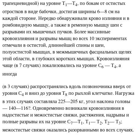
трапециевидной) на уровне Т
—Т
, по бокам от остистых
1
4
отростков в виде бабочки, достигая ширины 6—8 см на
каждой стороне. Нередко обнаруживали крово излияния и в
ромбовидную мышцу, а также в ременную мышцу шеи с
разрывами их мышечных пучков. Более массивные
кровоизлияния и разрывы мышц во всех 10 экспериментах
отмечали в остистой, длиннейшей спины и шеи,
полуостистой мышцах, в межмышечных фасциальных щелях
этой области, в глубоких коротких мышцах. Кровоизлияния
чаще (в 7 случаях) локализовались на уровне С
— Т
, а
6
4
иногда
(в 3 случаях) распространялись вдоль позвоночника вверх от
уровня С
и вниз до уровня Т
по рыхлой клетчатке. Нагрузка
4
8
в этих случаях составляла 225—205 кг, угол наклона головы
— 140—116?. Одновременно возникали кровоизлияния в
надостистые и межостистые связки, растяжения, надрывы и
полные разрывы их на уровне С
—T
, Т
— Т
, Т
— Т
;
7
1
1
2
2
3
межостистые связки оказались разорванными во всех случаях.