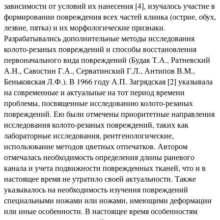
зависимости от условий их нанесения [4], изучалось участие в
формировании повреждения всех частей клинка (острие, обух,
лезвие, пятка) и их морфологические признаки.
Разрабатывались дополнительные методы исследования
колото-резаных повреждений и способы восстановления
первоначального вида повреждений (Будак Т.А., Ратневский
А.Н., Савостин Г.А., Серватинский Г.Л., Антипов В.М.,
Беньковская Л.Ф.). В 1966 году А.П. Загрядская [2] указывала
на современные и актуальные на тот период времени
проблемы, посвященные исследованию колото-резаных
повреждений. Ею были отмечены приоритетные направления
исследования колото-резаных повреждений, таких как
лабораторные исследования, рентгенологические,
использование методов цветных отпечатков. Автором
отмечалась необходимость определения длины раневого
канала и учета подвижности поврежденных тканей, что и в
настоящее время не утратило своей актуальности. Также
указывалось на необходимость изучения повреждений
специальными ножами или ножами, имеющими деформации
или иные особенности. В настоящее время особенностям