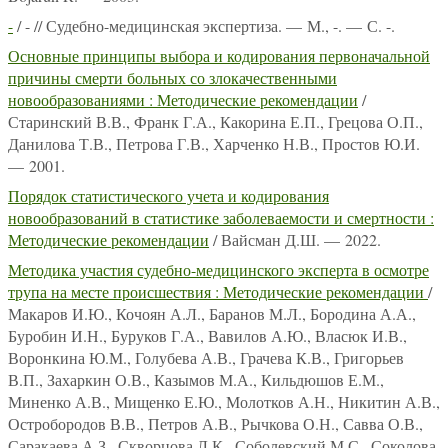
-
/ - // Судебно-медицинская экспертиза. — М., -. — С. -.
Основные принципы выбора и кодирования первоначальной
причины смерти больных со злокачественными
новообразованиями : Методические рекомендации
/
Старинский В.В., Франк Г.А., Какорина Е.П., Грецова О.П.,
Данилова Т.В., Петрова Г.В., Харченко Н.В., Простов Ю.И.
— 2001.
Порядок статистического учета и кодирования
новообразований в статистике заболеваемости и смертности :
Методические рекомендации
/ Вайсман Д.Ш. — 2022.
Методика участия судебно-медицинского эксперта в осмотре
трупа на месте происшествия : Методические рекомендации
/
Макаров И.Ю., Кочоян А.Л., Баранов М.Л., Бородина А.А.,
Буробин И.Н., Буруков Г.А., Вавилов А.Ю., Власюк И.В.,
Воронкина Ю.М., Голубева А.В., Грачева К.В., Григорьев
В.П., Захаркин О.В., Казымов М.А., Кильдюшов Е.М.,
Миненко А.В., Мищенко Е.Ю., Молотков А.Н., Никитин А.В.,
Остробородов В.В., Петров А.В., Рычкова О.Н., Савва О.В.,
Саракаева А.З., Скворцова Л.К., Соболевский М.С., Соколова