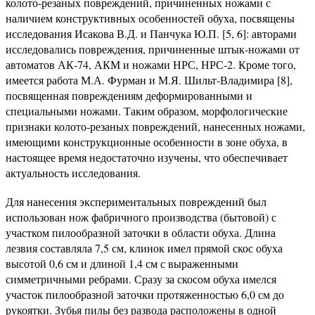
колото-резаных повреждений, причиненных ножами с
наличием конструктивных особенностей обуха, посвящены
исследования Исакова В.Д. и Панчука Ю.П. [5, 6]: авторами
исследовались повреждения, причиненные штык-ножами от
автоматов АК-74, АКМ и ножами НРС, НРС-2. Кроме того,
имеется работа М.А. Фурман и М.Я. Шильт-Владимира [8],
посвященная повреждениям деформированными и
специальными ножами. Таким образом, морфологические
признаки колото-резаных повреждений, нанесенных ножами,
имеющими конструкционные особенности в зоне обуха, в
настоящее время недостаточно изучены, что обеспечивает
актуальность исследования.
Для нанесения экспериментальных повреждений был
использован нож фабричного производства (бытовой) с
участком пилообразной заточки в области обуха. Длина
лезвия составляла 7,5 см, клинок имел прямой скос обуха
высотой 0,6 см и длиной 1,4 см с выраженными
симметричными ребрами. Сразу за скосом обуха имелся
участок пилообразной заточки протяженностью 6,0 см до
рукоятки. Зубья пилы без развода расположены в одной