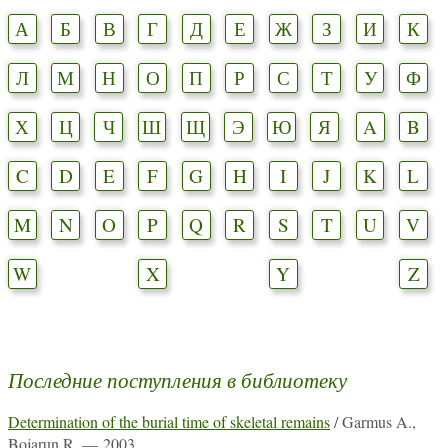
А
Б
В
Г
Д
Е
Ж
З
И
К
Л
М
Н
О
П
Р
С
Т
У
Ф
Х
Ц
Ч
Ш
Щ
Э
Ю
Я
A
B
C
D
E
F
G
H
I
J
K
L
M
N
O
P
Q
R
S
T
U
V
W
X
Y
Z
Последние поступления в библиотеку
Determination of the burial time of skeletal remains
/ Garmus A.,
Bojarun R. — 2003.