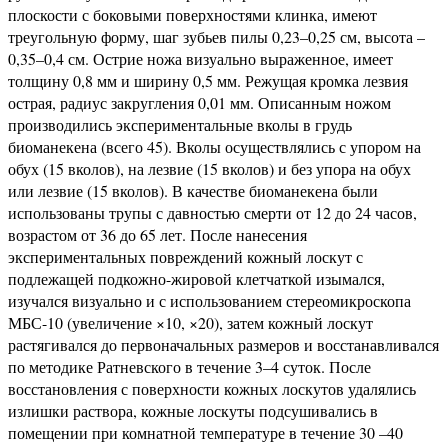
плоскости с боковыми поверхностями клинка, имеют
треугольную форму, шаг зубьев пилы 0,23–0,25 см, высота –
0,35–0,4 см. Острие ножа визуально выраженное, имеет
толщину 0,8 мм и ширину 0,5 мм. Режущая кромка лезвия
острая, радиус закругления 0,01 мм. Описанным ножом
производились экспериментальные вколы в грудь
биоманекена (всего 45). Вколы осуществлялись с упором на
обух (15 вколов), на лезвие (15 вколов) и без упора на обух
или лезвие (15 вколов). В качестве биоманекена были
использованы трупы с давностью смерти от 12 до 24 часов,
возрастом от 36 до 65 лет. После нанесения
экспериментальных повреждений кожный лоскут с
подлежащей подкожно-жировой клетчаткой изымался,
изучался визуально и с использованием стереомикроскопа
МБС-10 (увеличение ×10, ×20), затем кожный лоскут
растягивался до первоначальных размеров и восстанавливался
по методике Ратневского в течение 3–4 суток. После
восстановления с поверхности кожных лоскутов удалялись
излишки раствора, кожные лоскуты подсушивались в
помещении при комнатной температуре в течение 30 –40